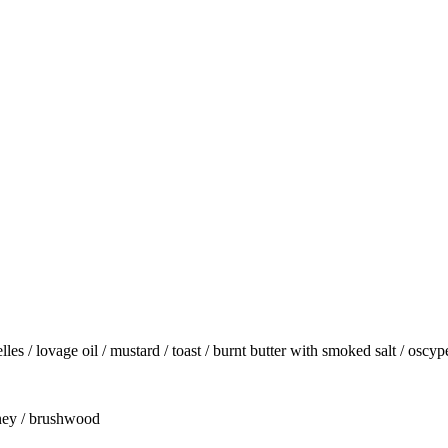
lles / lovage oil / mustard / toast / burnt butter with smoked salt / oscy
honey / brushwood