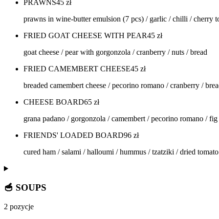
PRAWNS
45
zł
prawns in wine-butter emulsion (7 pcs) / garlic / chilli / cherry
FRIED GOAT CHEESE WITH PEAR
45
zł
goat cheese / pear with gorgonzola / cranberry / nuts / bread
FRIED CAMEMBERT CHEESE
45
zł
breaded camembert cheese / pecorino romano / cranberry / bre
CHEESE BOARD
65
zł
grana padano / gorgonzola / camembert / pecorino romano / fig j
FRIENDS' LOADED BOARD
96
zł
cured ham / salami / halloumi / hummus / tzatziki / dried tomato 
🥣 SOUPS
2 pozycje