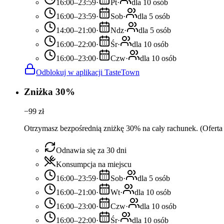
16:00–23:59
·
Pt
·
dla 10 osób
16:00–23:59
·
Sob
·
dla 5 osób
14:00–21:00
·
Ndz
·
dla 5 osób
16:00–22:00
·
Śr
·
dla 10 osób
16:00–23:00
·
Czw
·
dla 10 osób
Odblokuj w aplikacji TasteTown
Zniżka 30%
−
99
zł
Otrzymasz bezpośrednią zniżkę 30% na cały rachunek. (Oferta 
Odnawia się za 30 dni
Konsumpcja na miejscu
16:00–23:59
·
Sob
·
dla 5 osób
16:00–21:00
·
Wt
·
dla 10 osób
16:00–23:00
·
Czw
·
dla 10 osób
16:00–22:00
·
Śr
·
dla 10 osób