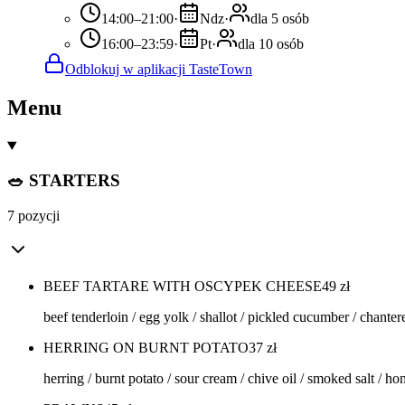
14:00–21:00
·
Ndz
·
dla 5 osób
16:00–23:59
·
Pt
·
dla 10 osób
Odblokuj w aplikacji TasteTown
Menu
🥗 STARTERS
7 pozycji
BEEF TARTARE WITH OSCYPEK CHEESE
49
zł
beef tenderloin / egg yolk / shallot / pickled cucumber / chantere
HERRING ON BURNT POTATO
37
zł
herring / burnt potato / sour cream / chive oil / smoked salt / 