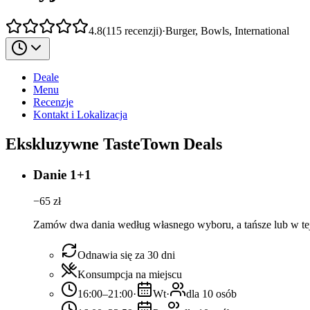
4.8
(
115
recenzji
)
·
Burger, Bowls, International
Deale
Menu
Recenzje
Kontakt i Lokalizacja
Ekskluzywne TasteTown Deals
Danie 1+1
−
65
zł
Zamów dwa dania według własnego wyboru, a tańsze lub w tej
Odnawia się za 30 dni
Konsumpcja na miejscu
16:00–21:00
·
Wt
·
dla 10 osób