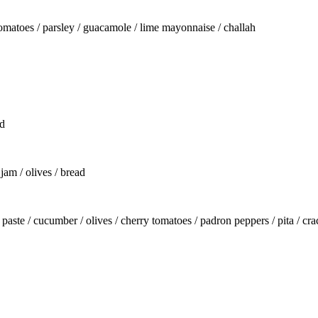
 tomatoes / parsley / guacamole / lime mayonnaise / challah
ad
am / olives / bread
paste / cucumber / olives / cherry tomatoes / padron peppers / pita / crac