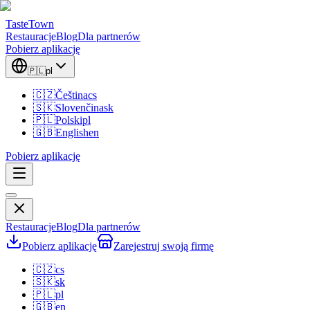
TasteTown
Restauracje
Blog
Dla partnerów
Pobierz aplikację
🇵🇱
pl
🇨🇿
Čeština
cs
🇸🇰
Slovenčina
sk
🇵🇱
Polski
pl
🇬🇧
English
en
Pobierz aplikację
Restauracje
Blog
Dla partnerów
Pobierz aplikację
Zarejestruj swoją firmę
🇨🇿
cs
🇸🇰
sk
🇵🇱
pl
🇬🇧
en