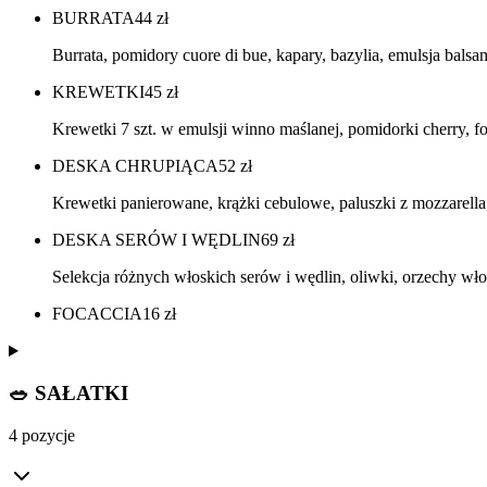
BURRATA
44
zł
Burrata, pomidory cuore di bue, kapary, bazylia, emulsja bals
KREWETKI
45
zł
Krewetki 7 szt. w emulsji winno maślanej, pomidorki cherry, fo
DESKA CHRUPIĄCA
52
zł
Krewetki panierowane, krążki cebulowe, paluszki z mozzarella
DESKA SERÓW I WĘDLIN
69
zł
Selekcja różnych włoskich serów i wędlin, oliwki, orzechy włos
FOCACCIA
16
zł
🥗 SAŁATKI
4 pozycje