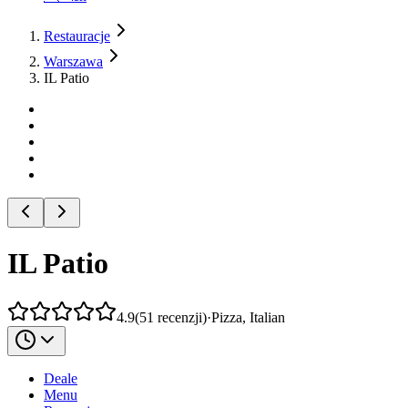
Restauracje
Warszawa
IL Patio
IL Patio
4.9
(
51
recenzji
)
·
Pizza, Italian
Deale
Menu