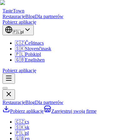
TasteTown
Restauracje
Blog
Dla partnerów
Pobierz aplikację
🇵🇱
pl
🇨🇿
Čeština
cs
🇸🇰
Slovenčina
sk
🇵🇱
Polski
pl
🇬🇧
English
en
Pobierz aplikację
Restauracje
Blog
Dla partnerów
Pobierz aplikację
Zarejestruj swoją firmę
🇨🇿
cs
🇸🇰
sk
🇵🇱
pl
🇬🇧
en