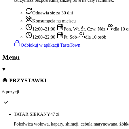
Otrzymasz bezpośrednią zniżkę 30% na cały rachunek.
Odnawia się za 30 dni
Konsumpcja na miejscu
12:00–21:00
·
Pon, Wt, Śr, Czw, Ndz
·
dla 10 
12:00–22:00
·
Pt, Sob
·
dla 10 osób
Odblokuj w aplikacji TasteTown
Menu
🧆 PRZYSTAWKI
6 pozycji
TATAR SIEKANY
47
zł
Poledwica wołowa, kapary, shimeji, cebula marynowana, żółtko