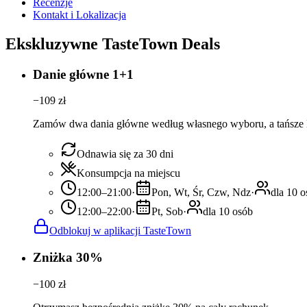
Recenzje
Kontakt i Lokalizacja
Ekskluzywne TasteTown Deals
Danie główne 1+1
−
109
zł
Zamów dwa dania główne według własnego wyboru, a tańsze lu
Odnawia się za 30 dni
Konsumpcja na miejscu
12:00–21:00
·
Pon, Wt, Śr, Czw, Ndz
·
dla 10 
12:00–22:00
·
Pt, Sob
·
dla 10 osób
Odblokuj w aplikacji TasteTown
Zniżka 30%
−
100
zł