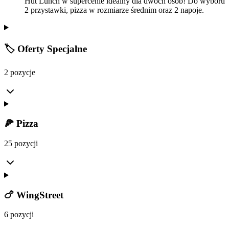
Hut Lunch w supercenie idealny dla dwóch osób! Do wyboru
2 przystawki, pizza w rozmiarze średnim oraz 2 napoje.
🏷️ Oferty Specjalne
2 pozycje
🍕 Pizza
25 pozycji
🍗 WingStreet
6 pozycji