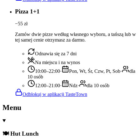
Pizza 1+1
−
55
zł
Zamów dwie pizze według własnego wyboru, a tańszą lub w
tej samej cenie otrzymasz za darmo.
Odnawia się za 7 dni
Na miejscu i na wynos
10:00–22:00
·
Pon, Wt, Śr, Czw, Pt, Sob
·
dla
10 osób
12:00–21:00
·
Ndz
·
dla 10 osób
Odblokuj w aplikacji TasteTown
Menu
🍽️ Hut Lunch