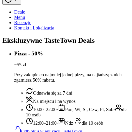
Deale
Menu
Recenzje
Kontakt i Lokalizacja
Ekskluzywne TasteTown Deals
Pizza - 50%
−
55
zł
Przy zakupie co najmniej jednej pizzy, na najtańszą z nich
zgarniesz 50% rabatu.
Odnawia się za 7 dni
Na miejscu i na wynos
10:00–22:00
·
Pon, Wt, Śr, Czw, Pt, Sob
·
dla
10 osób
12:00–21:00
·
Ndz
·
dla 10 osób
Odblokuj w aplikacji TasteTown