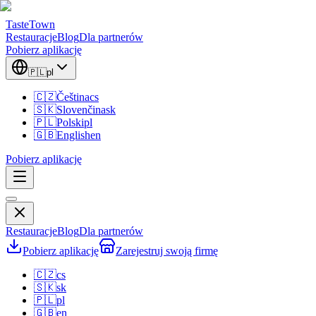
TasteTown
Restauracje
Blog
Dla partnerów
Pobierz aplikację
🇵🇱
pl
🇨🇿
Čeština
cs
🇸🇰
Slovenčina
sk
🇵🇱
Polski
pl
🇬🇧
English
en
Pobierz aplikację
Restauracje
Blog
Dla partnerów
Pobierz aplikację
Zarejestruj swoją firmę
🇨🇿
cs
🇸🇰
sk
🇵🇱
pl
🇬🇧
en