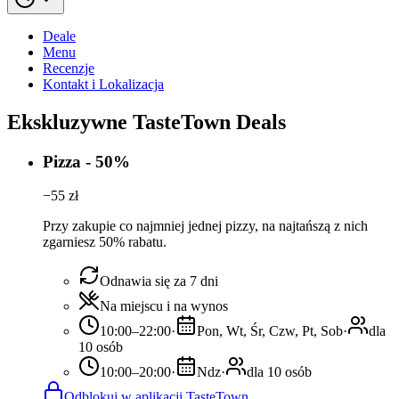
Deale
Menu
Recenzje
Kontakt i Lokalizacja
Ekskluzywne TasteTown Deals
Pizza - 50%
−
55
zł
Przy zakupie co najmniej jednej pizzy, na najtańszą z nich
zgarniesz 50% rabatu.
Odnawia się za 7 dni
Na miejscu i na wynos
10:00–22:00
·
Pon, Wt, Śr, Czw, Pt, Sob
·
dla
10 osób
10:00–20:00
·
Ndz
·
dla 10 osób
Odblokuj w aplikacji TasteTown