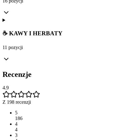
16 pozycji
☕ KAWY I HERBATY
11 pozycji
Recenzje
4.9
Z 198 recenzji
5
186
4
4
3