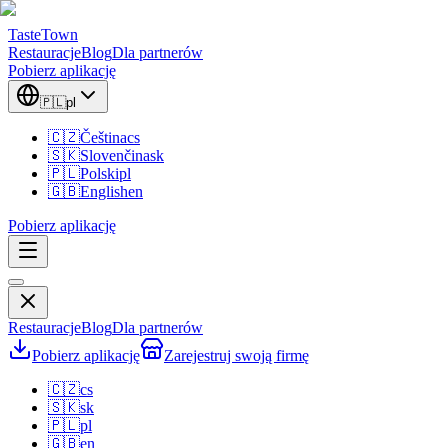
TasteTown
Restauracje
Blog
Dla partnerów
Pobierz aplikację
🇵🇱
pl
🇨🇿
Čeština
cs
🇸🇰
Slovenčina
sk
🇵🇱
Polski
pl
🇬🇧
English
en
Pobierz aplikację
Restauracje
Blog
Dla partnerów
Pobierz aplikację
Zarejestruj swoją firmę
🇨🇿
cs
🇸🇰
sk
🇵🇱
pl
🇬🇧
en