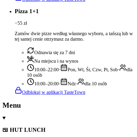
Pizza 1+1
−
55
zł
Zamów dwie pizze według własnego wyboru, a tańszą lub w
tej samej cenie otrzymasz za darmo.
Odnawia się za 7 dni
Na miejscu i na wynos
10:00–22:00
·
Pon, Wt, Śr, Czw, Pt, Sob
·
dla
10 osób
10:00–20:00
·
Ndz
·
dla 10 osób
Odblokuj w aplikacji TasteTown
Menu
🍱 HUT LUNCH