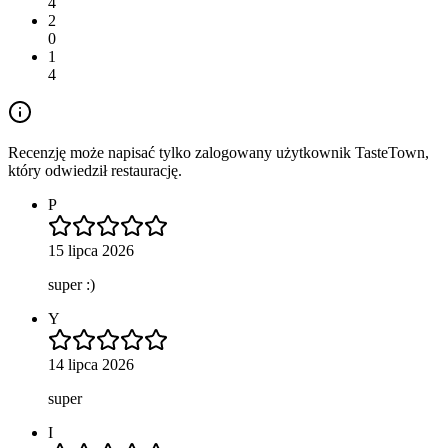
4
2
0
1
4
Recenzję może napisać tylko zalogowany użytkownik TasteTown,
który odwiedził restaurację.
P
15 lipca 2026
super :)
Y
14 lipca 2026
super
I