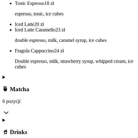
Tonic Espresso
18
zł
espresso, tonic, ice cubes
Iced Latte
20
zł
Iced Latte Caramello
23
zł
double espresso, milk, caramel syrup, ice cubes
Fragola Cappuccino
24
zł
Double espresso, milk, strawberry syrup, whipped cream, ice
cubes
🍵 Matcha
6 pozycji
🥤 Drinks