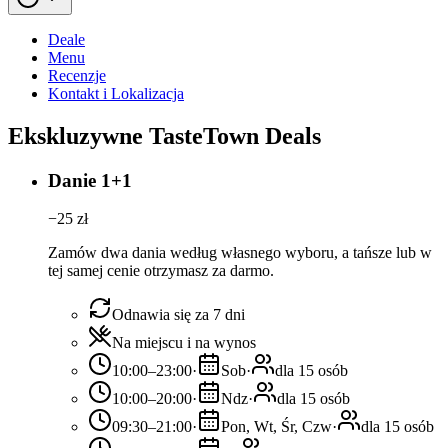
Deale
Menu
Recenzje
Kontakt i Lokalizacja
Ekskluzywne TasteTown Deals
Danie 1+1
−
25
zł
Zamów dwa dania według własnego wyboru, a tańsze lub w
tej samej cenie otrzymasz za darmo.
Odnawia się za 7 dni
Na miejscu i na wynos
10:00–23:00
·
Sob
·
dla 15 osób
10:00–20:00
·
Ndz
·
dla 15 osób
09:30–21:00
·
Pon, Wt, Śr, Czw
·
dla 15 osób