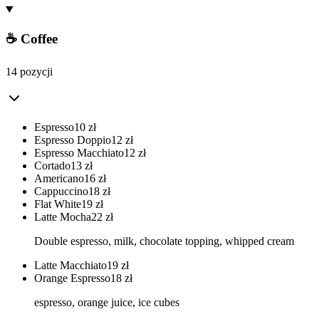
☕ Coffee
14 pozycji
Espresso
10
zł
Espresso Doppio
12
zł
Espresso Macchiato
12
zł
Cortado
13
zł
Americano
16
zł
Cappuccino
18
zł
Flat White
19
zł
Latte Mocha
22
zł
Double espresso, milk, chocolate topping, whipped cream
Latte Macchiato
19
zł
Orange Espresso
18
zł
espresso, orange juice, ice cubes