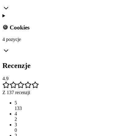
🍪 Cookies
4 pozycje
Recenzje
4.9
Z 137 recenzji
5
133
4
2
3
0
2