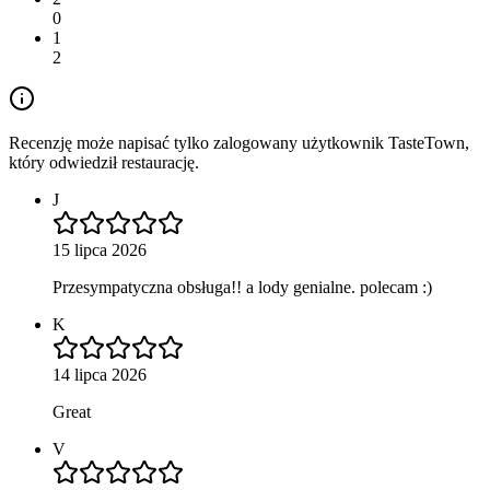
0
1
2
Recenzję może napisać tylko zalogowany użytkownik TasteTown,
który odwiedził restaurację.
J
15 lipca 2026
Przesympatyczna obsługa!! a lody genialne. polecam :)
K
14 lipca 2026
Great
V