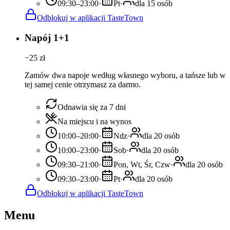
09:30–23:00
·
Pt
·
dla 15 osób
Odblokuj w aplikacji TasteTown
Napój 1+1
−
25
zł
Zamów dwa napoje według własnego wyboru, a tańsze lub w
tej samej cenie otrzymasz za darmo.
Odnawia się za 7 dni
Na miejscu i na wynos
10:00–20:00
·
Ndz
·
dla 20 osób
10:00–23:00
·
Sob
·
dla 20 osób
09:30–21:00
·
Pon, Wt, Śr, Czw
·
dla 20 osób
09:30–23:00
·
Pt
·
dla 20 osób
Odblokuj w aplikacji TasteTown
Menu