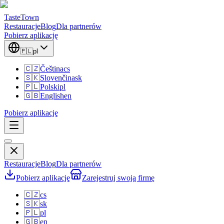
TasteTown
Restauracje
Blog
Dla partnerów
Pobierz aplikację
🇵🇱
pl
🇨🇿
Čeština
cs
🇸🇰
Slovenčina
sk
🇵🇱
Polski
pl
🇬🇧
English
en
Pobierz aplikację
Restauracje
Blog
Dla partnerów
Pobierz aplikację
Zarejestruj swoją firmę
🇨🇿
cs
🇸🇰
sk
🇵🇱
pl
🇬🇧
en