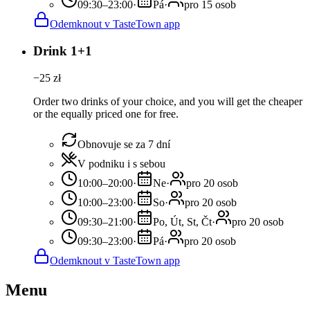
09:30–23:00
·
Pá
·
pro 15 osob
Odemknout v TasteTown app
Drink 1+1
−
25
zł
Order two drinks of your choice, and you will get the cheaper
or the equally priced one for free.
Obnovuje se za 7 dní
V podniku i s sebou
10:00–20:00
·
Ne
·
pro 20 osob
10:00–23:00
·
So
·
pro 20 osob
09:30–21:00
·
Po, Út, St, Čt
·
pro 20 osob
09:30–23:00
·
Pá
·
pro 20 osob
Odemknout v TasteTown app
Menu