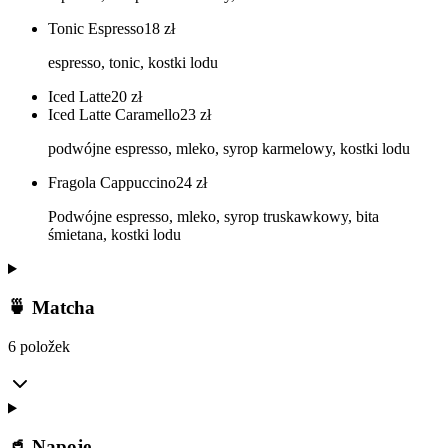
Tonic Espresso
18
zł
espresso, tonic, kostki lodu
Iced Latte
20
zł
Iced Latte Caramello
23
zł
podwójne espresso, mleko, syrop karmelowy, kostki lodu
Fragola Cappuccino
24
zł
Podwójne espresso, mleko, syrop truskawkowy, bita
śmietana, kostki lodu
🍵 Matcha
6 položek
🥤 Napoje