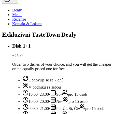
Dealy
Menu
Recenze
Kontakt & Lokace
Exkluzivní TasteTown Dealy
Dish 1+1
−
25
zł
Order two dishes of your choice, and you will get the cheaper
or the equally priced one for free.
Obnovuje se za 7 dní
V podniku i s sebou
10:00–23:00
·
So
·
pro 15 osob
10:00–20:00
·
Ne
·
pro 15 osob
09:30–21:00
·
Po, Út, St, Čt
·
pro 15 osob