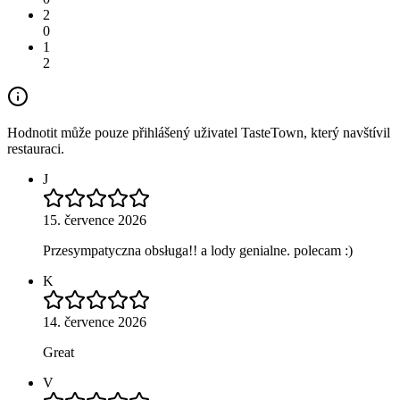
2
0
1
2
Hodnotit může pouze přihlášený uživatel TasteTown, který navštívil
restauraci.
J
15. července 2026
Przesympatyczna obsługa!! a lody genialne. polecam :)
K
14. července 2026
Great
V