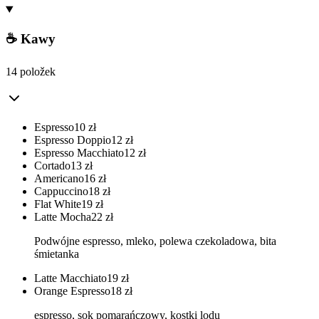
☕ Kawy
14 položek
Espresso
10
zł
Espresso Doppio
12
zł
Espresso Macchiato
12
zł
Cortado
13
zł
Americano
16
zł
Cappuccino
18
zł
Flat White
19
zł
Latte Mocha
22
zł
Podwójne espresso, mleko, polewa czekoladowa, bita
śmietanka
Latte Macchiato
19
zł
Orange Espresso
18
zł
espresso, sok pomarańczowy, kostki lodu