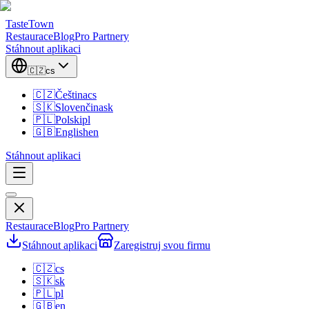
TasteTown
Restaurace
Blog
Pro Partnery
Stáhnout aplikaci
🇨🇿
cs
🇨🇿
Čeština
cs
🇸🇰
Slovenčina
sk
🇵🇱
Polski
pl
🇬🇧
English
en
Stáhnout aplikaci
Restaurace
Blog
Pro Partnery
Stáhnout aplikaci
Zaregistruj svou firmu
🇨🇿
cs
🇸🇰
sk
🇵🇱
pl
🇬🇧
en