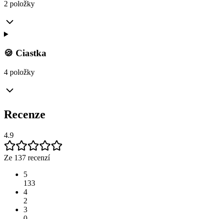
2 položky
🍪 Ciastka
4 položky
Recenze
4.9
Ze 137 recenzí
5
133
4
2
3
0