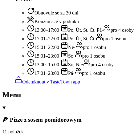
Obnovuje se za 30 dní
Konzumace v podniku
13:00–17:00
·
Po, Út, St, Čt, Pá
·
pro 4 osoby
17:01–22:00
·
Po, Út, St, Čt
·
pro 1 osobu
15:01–22:00
·
Ne
·
pro 1 osobu
15:01–23:00
·
So
·
pro 1 osobu
13:00–15:00
·
So, Ne
·
pro 4 osoby
17:01–23:00
·
Pá
·
pro 1 osobu
Odemknout v TasteTown app
Menu
🍕 Pizze z sosem pomidorowym
11 položek