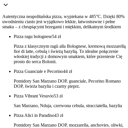
Autentyczna neapolitańska pizza, wypiekana w 485°C. Dzięki 80%
uwodnieniu ciasto jest wyjątkowo lekkie, łatwostrawne i pełne
smaku – z chrupiącymi brzegami i miękkim, delikatnym środkiem
Pizza ragu bolognese
54
zł
Pizza z klasycznym ragù alla Bolognese, kremową mozzarellą
fior di latte, cebulą i świeżą bazylią. To idealne połączenie
włoskiej tradycji z domowym smakiem, które przeniesie Cię
prosto do serca Bolonii.
Pizza Guanciale e Pecorino
44
zł
Pomidory San Marzano DOP, guanciale, Pecorino Romano
DOP, świeża bazylia i czarny pieprz.
Pizza Vibrant Vesuvio
53
zł
San Marzano, Nduja, czerwona cebula, stracciatella, bazylia
Pizza Alici in Paradiso
43
zł
Pomidory San Marzano DOP, mozzarella, anchovies, oliwki,