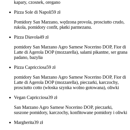
kapary, czosnek, oregano
Pizza Sole di Napoli
59
zł
Pomidory San Marzano, wędzona provola, prosciutto crudo,
rukola, pomidory confit, płatki parmezanu.
Pizza Diavola
49
zł
pomidory San Marzano Agro Sarnese Nocerino DOP, Fior di
Latte di Agerola DOP (mozzarella), salami pikantne, ser grana
padano, bazylia
Pizza Capricciosa
59
zł
pomidory San Marzano Agro Sarnese Nocerino DOP, Fior di
Latte di Agerola DOP (mozzarella), pieczarki, karczochy,
prosciutto cotto (włoska szynka wolno gotowana), oliwki
Vegan Capricciosa
39
zł
San Marzano Agro Sarnese Nocerino DOP, pieczarki,
suszone pomidory, karczochy, konfitowane pomidory i oliwki
Margherita
39
zł