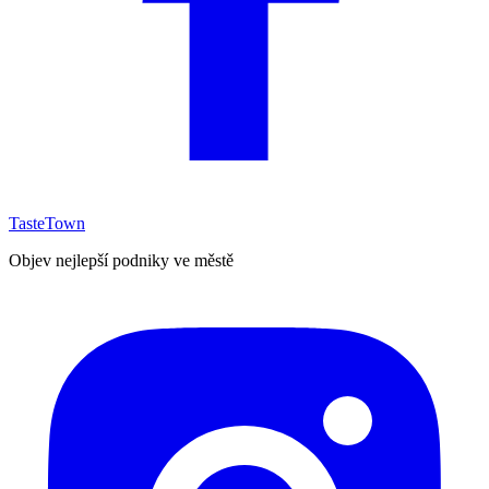
TasteTown
Objev nejlepší podniky ve městě