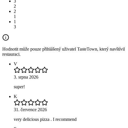
3
2
2
1
1
3
Hodnotit může pouze přihlášený uživatel TasteTown, který navštívil
restauraci.
V
3. srpna 2026
super!
K
31. července 2026
very delicious pizza . I recommend