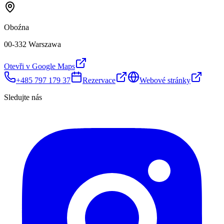
Oboźna
00-332 Warszawa
Otevři v Google Maps
+485 797 179 37
Rezervace
Webové stránky
Sledujte nás