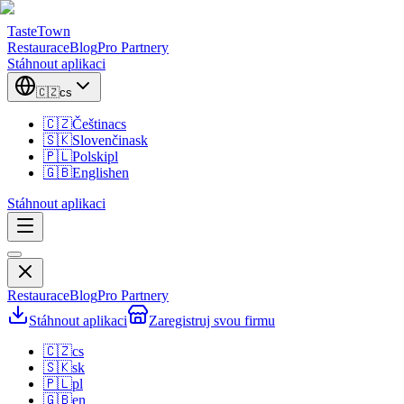
TasteTown
Restaurace
Blog
Pro Partnery
Stáhnout aplikaci
🇨🇿
cs
🇨🇿
Čeština
cs
🇸🇰
Slovenčina
sk
🇵🇱
Polski
pl
🇬🇧
English
en
Stáhnout aplikaci
Restaurace
Blog
Pro Partnery
Stáhnout aplikaci
Zaregistruj svou firmu
🇨🇿
cs
🇸🇰
sk
🇵🇱
pl
🇬🇧
en