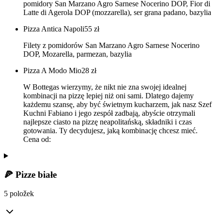
pomidory San Marzano Agro Sarnese Nocerino DOP, Fior di
Latte di Agerola DOP (mozzarella), ser grana padano, bazylia
Pizza Antica Napoli
55
zł
Filety z pomidorów San Marzano Agro Sarnese Nocerino
DOP, Mozarella, parmezan, bazylia
Pizza A Modo Mio
28
zł
W Bottegas wierzymy, że nikt nie zna swojej idealnej
kombinacji na pizzę lepiej niż oni sami. Dlatego dajemy
każdemu szansę, aby być świetnym kucharzem, jak nasz Szef
Kuchni Fabiano i jego zespół zadbają, abyście otrzymali
najlepsze ciasto na pizzę neapolitańską, składniki i czas
gotowania. Ty decydujesz, jaką kombinację chcesz mieć.
Cena od:
🍕 Pizze białe
5 položek