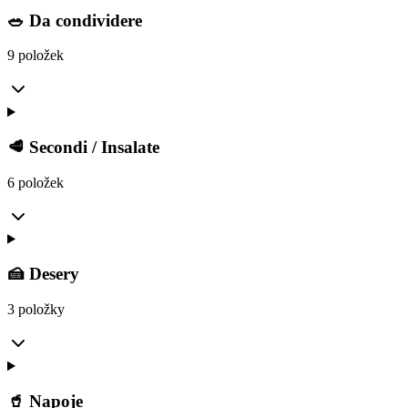
🥗 Da condividere
9 položek
🥩 Secondi / Insalate
6 položek
🍰 Desery
3 položky
🥤 Napoje