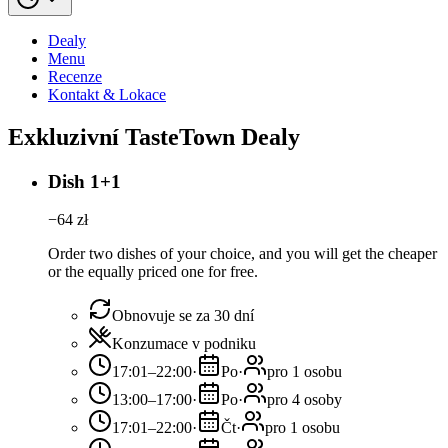
Dealy
Menu
Recenze
Kontakt & Lokace
Exkluzivní TasteTown Dealy
Dish 1+1
−
64
zł
Order two dishes of your choice, and you will get the cheaper
or the equally priced one for free.
Obnovuje se za 30 dní
Konzumace v podniku
17:01–22:00
·
Po
·
pro 1 osobu
13:00–17:00
·
Po
·
pro 4 osoby
17:01–22:00
·
Čt
·
pro 1 osobu