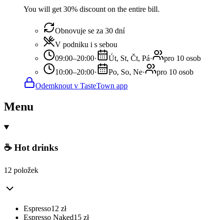
You will get 30% discount on the entire bill.
Obnovuje se za 30 dní
V podniku i s sebou
09:00–20:00
·
Út, St, Čt, Pá
·
pro 10 osob
10:00–20:00
·
Po, So, Ne
·
pro 10 osob
Odemknout v TasteTown app
Menu
☕ Hot drinks
12 položek
Espresso
12
zł
Espresso Naked
15
zł