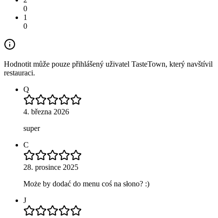
0
1
0
Hodnotit může pouze přihlášený uživatel TasteTown, který navštívil
restauraci.
Q
4. března 2026
super
C
28. prosince 2025
Może by dodać do menu coś na słono? :)
J