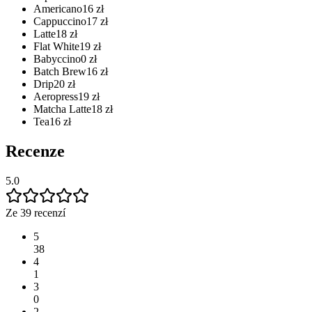
Americano
16
zł
Cappuccino
17
zł
Latte
18
zł
Flat White
19
zł
Babyccino
0
zł
Batch Brew
16
zł
Drip
20
zł
Aeropress
19
zł
Matcha Latte
18
zł
Tea
16
zł
Recenze
5.0
Ze 39 recenzí
5
38
4
1
3
0
2