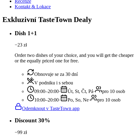
Recenze
Kontakt & Lokace
Exkluzivní TasteTown Dealy
Dish 1+1
−
23
zł
Order two dishes of your choice, and you will get the cheaper
or the equally priced one for free.
Obnovuje se za 30 dní
V podniku i s sebou
09:00–20:00
·
Út, St, Čt, Pá
·
pro 10 osob
10:00–20:00
·
Po, So, Ne
·
pro 10 osob
Odemknout v TasteTown app
Discount 30%
−
99
zł