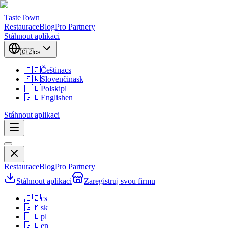
TasteTown
Restaurace
Blog
Pro Partnery
Stáhnout aplikaci
🇨🇿
cs
🇨🇿
Čeština
cs
🇸🇰
Slovenčina
sk
🇵🇱
Polski
pl
🇬🇧
English
en
Stáhnout aplikaci
Restaurace
Blog
Pro Partnery
Stáhnout aplikaci
Zaregistruj svou firmu
🇨🇿
cs
🇸🇰
sk
🇵🇱
pl
🇬🇧
en