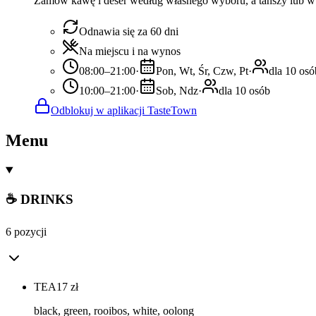
Zamów kawę i deser według własnego wyboru, a tańszy lub w t
Odnawia się za 60 dni
Na miejscu i na wynos
08:00–21:00
·
Pon, Wt, Śr, Czw, Pt
·
dla 10 osó
10:00–21:00
·
Sob, Ndz
·
dla 10 osób
Odblokuj w aplikacji TasteTown
Menu
☕ DRINKS
6 pozycji
TEA
17
zł
black, green, rooibos, white, oolong