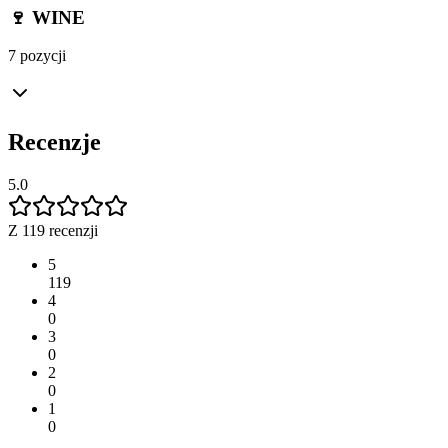
🍷 WINE
7 pozycji
Recenzje
5.0
Z 119 recenzji
5
119
4
0
3
0
2
0
1
0