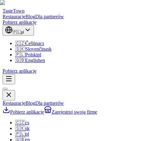
TasteTown
Restauracje
Blog
Dla partnerów
Pobierz aplikację
🇵🇱
pl
🇨🇿
Čeština
cs
🇸🇰
Slovenčina
sk
🇵🇱
Polski
pl
🇬🇧
English
en
Pobierz aplikację
Restauracje
Blog
Dla partnerów
Pobierz aplikację
Zarejestruj swoją firmę
🇨🇿
cs
🇸🇰
sk
🇵🇱
pl
🇬🇧
en