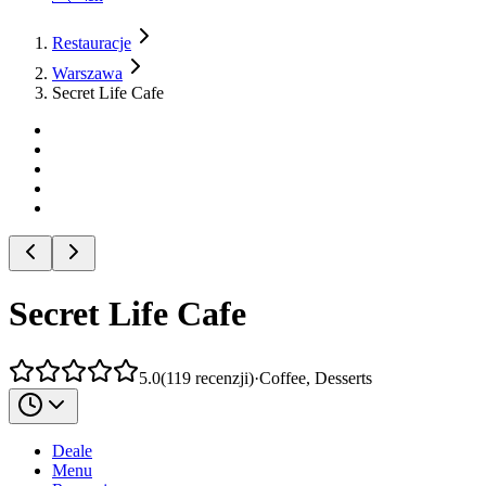
Restauracje
Warszawa
Secret Life Cafe
Secret Life Cafe
5.0
(
119
recenzji
)
·
Coffee, Desserts
Deale
Menu