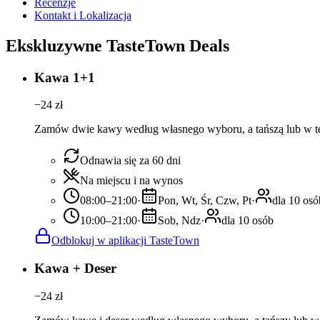
Recenzje
Kontakt i Lokalizacja
Ekskluzywne TasteTown Deals
Kawa 1+1
−
24
zł
Zamów dwie kawy według własnego wyboru, a tańszą lub w tej
Odnawia się za 60 dni
Na miejscu i na wynos
08:00–21:00
·
Pon, Wt, Śr, Czw, Pt
·
dla 10 osó
10:00–21:00
·
Sob, Ndz
·
dla 10 osób
Odblokuj w aplikacji TasteTown
Kawa + Deser
−
24
zł