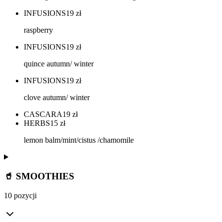
INFUSIONS
19
zł
raspberry
INFUSIONS
19
zł
quince autumn/ winter
INFUSIONS
19
zł
clove autumn/ winter
CASCARA
19
zł
HERBS
15
zł
lemon balm/mint/cistus /chamomile
🥤 SMOOTHIES
10 pozycji