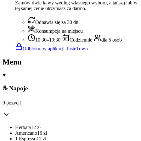
Zamów dwie kawy według własnego wyboru, a tańszą lub w
tej samej cenie otrzymasz za darmo.
Odnawia się za 30 dni
Konsumpcja na miejscu
10:30–19:30
·
Codziennie
·
dla 5 osób
Odblokuj w aplikacji TasteTown
Menu
☕ Napoje
9 pozycji
Herbata
12
zł
Americano
16
zł
1 Espresso
12
zł