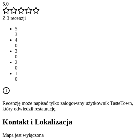
5.0
Z 3 recenzji
5
3
4
0
3
0
2
0
1
0
Recenzję może napisać tylko zalogowany użytkownik TasteTown,
który odwiedził restaurację.
Kontakt i Lokalizacja
Mapa jest wyłączona