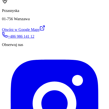
Przasnyska
01-756 Warszawa
Otwórz w Google Maps
+486 986 141 12
Obserwuj nas