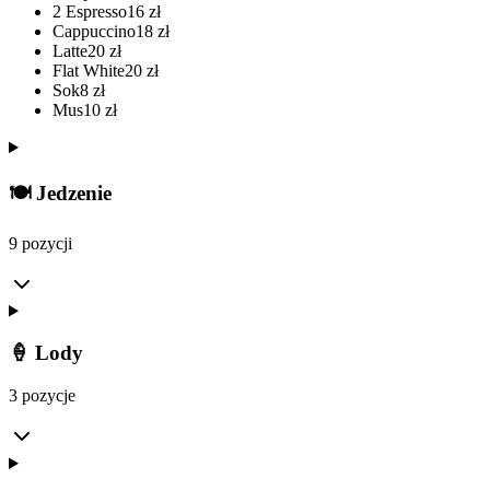
2 Espresso
16
zł
Cappuccino
18
zł
Latte
20
zł
Flat White
20
zł
Sok
8
zł
Mus
10
zł
🍽️ Jedzenie
9 pozycji
🍦 Lody
3 pozycje