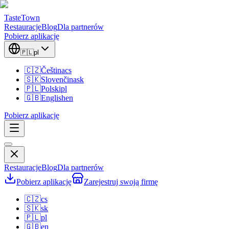
TasteTown
Restauracje
Blog
Dla partnerów
Pobierz aplikację
🇵🇱
pl
🇨🇿
Čeština
cs
🇸🇰
Slovenčina
sk
🇵🇱
Polski
pl
🇬🇧
English
en
Pobierz aplikację
Restauracje
Blog
Dla partnerów
Pobierz aplikację
Zarejestruj swoją firmę
🇨🇿
cs
🇸🇰
sk
🇵🇱
pl
🇬🇧
en