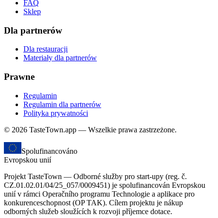
FAQ
Sklep
Dla partnerów
Dla restauracji
Materiały dla partnerów
Prawne
Regulamin
Regulamin dla partnerów
Polityka prywatności
© 2026 TasteTown.app — Wszelkie prawa zastrzeżone.
Spolufinancováno
Evropskou unií
Projekt TasteTown — Odborné služby pro start-upy (reg. č.
CZ.01.02.01/04/25_057/0009451) je spolufinancován Evropskou
unií v rámci Operačního programu Technologie a aplikace pro
konkurenceschopnost (OP TAK). Cílem projektu je nákup
odborných služeb sloužících k rozvoji příjemce dotace.