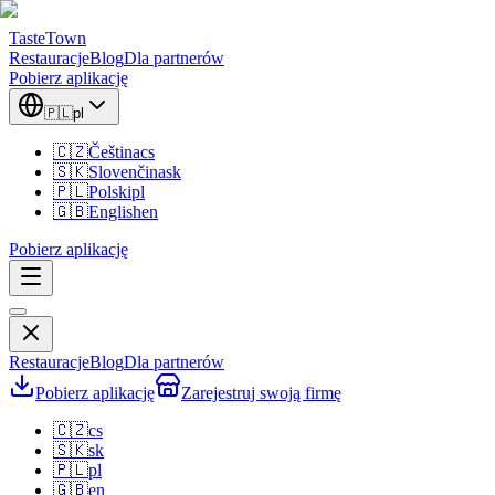
TasteTown
Restauracje
Blog
Dla partnerów
Pobierz aplikację
🇵🇱
pl
🇨🇿
Čeština
cs
🇸🇰
Slovenčina
sk
🇵🇱
Polski
pl
🇬🇧
English
en
Pobierz aplikację
Restauracje
Blog
Dla partnerów
Pobierz aplikację
Zarejestruj swoją firmę
🇨🇿
cs
🇸🇰
sk
🇵🇱
pl
🇬🇧
en