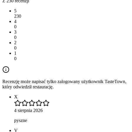
Z 230 recenzji
5
230
4
0
3
0
2
0
1
0
Recenzję może napisać tylko zalogowany użytkownik TasteTown,
który odwiedził restaurację.
X
4 sierpnia 2026
pyszne
V