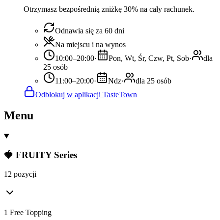
Otrzymasz bezpośrednią zniżkę 30% na cały rachunek.
Odnawia się za 60 dni
Na miejscu i na wynos
10:00–20:00
·
Pon, Wt, Śr, Czw, Pt, Sob
·
dla
25 osób
11:00–20:00
·
Ndz
·
dla 25 osób
Odblokuj w aplikacji TasteTown
Menu
🍓 FRUITY Series
12 pozycji
1 Free Topping