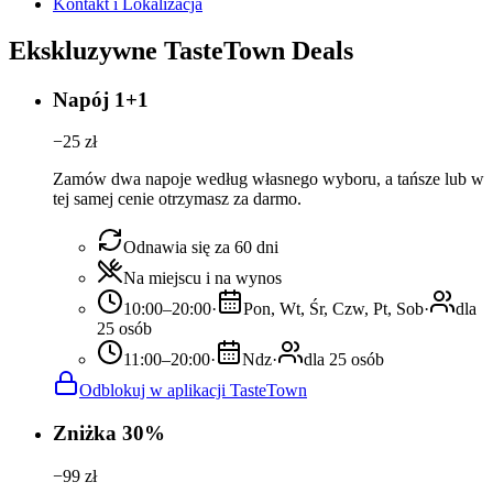
Kontakt i Lokalizacja
Ekskluzywne TasteTown Deals
Napój 1+1
−
25
zł
Zamów dwa napoje według własnego wyboru, a tańsze lub w
tej samej cenie otrzymasz za darmo.
Odnawia się za 60 dni
Na miejscu i na wynos
10:00–20:00
·
Pon, Wt, Śr, Czw, Pt, Sob
·
dla
25 osób
11:00–20:00
·
Ndz
·
dla 25 osób
Odblokuj w aplikacji TasteTown
Zniżka 30%
−
99
zł