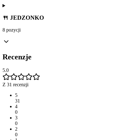
🍴 JEDZONKO
8 pozycji
Recenzje
5.0
Z 31 recenzji
5
31
4
0
3
0
2
0