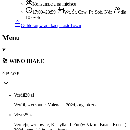
Konsumpcja na miejscu
17:00–23:59
·
Wt, Śr, Czw, Pt, Sob, Ndz
·
dla
10 osób
Odblokuj w aplikacji TasteTown
Menu
🥂 WINO BIAŁE
8 pozycji
Verdil
20
zł
Verdil, wytrawne, Valencia, 2024, organiczne
Vizar
25
zł
Verdejo, wytrawne, Kastylia i León (w Vizar i Boada Rueda),
2024, wegańskie, organiczne