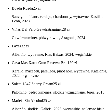
Boada Rueda
25
zł
Sauvignon blanc, verdejo, chardonnay, wytrawne, Kastila-
Leon, 2023
Viñas Del Vero Gewürztraminer
28
zł
Gewürztraminer, półwytrawne, Aragonia, 2024
Laxas
32
zł
Albariño, wytrawne, Rias Baixas, 2024, wegańskie
Cava Mas Xarot Gran Reserva Brut
130
zł
Xarello, macabeu, parellada, pinot noir, wytrawne, Katalonia,
2022, organiczne
Solera 1847 Sherry Cream
25
zł
Palomino, pedro xímenez, słodkie wzmacniane, Jerez, 2015
Marieta Sin Alcohol
25
zł
Albariño, słodkie, Galicja, 2023, wegańskie, najlepsze białe