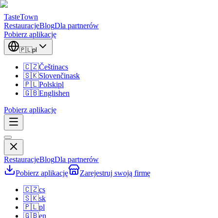
TasteTown
Restauracje
Blog
Dla partnerów
Pobierz aplikację
🇵🇱
pl
🇨🇿
Čeština
cs
🇸🇰
Slovenčina
sk
🇵🇱
Polski
pl
🇬🇧
English
en
Pobierz aplikację
Restauracje
Blog
Dla partnerów
Pobierz aplikację
Zarejestruj swoją firmę
🇨🇿
cs
🇸🇰
sk
🇵🇱
pl
🇬🇧
en