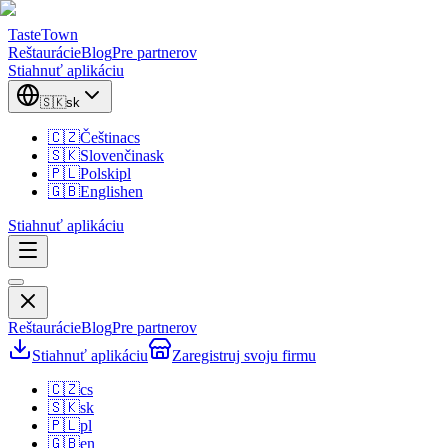
TasteTown
Reštaurácie
Blog
Pre partnerov
Stiahnuť aplikáciu
🇸🇰
sk
🇨🇿
Čeština
cs
🇸🇰
Slovenčina
sk
🇵🇱
Polski
pl
🇬🇧
English
en
Stiahnuť aplikáciu
Reštaurácie
Blog
Pre partnerov
Stiahnuť aplikáciu
Zaregistruj svoju firmu
🇨🇿
cs
🇸🇰
sk
🇵🇱
pl
🇬🇧
en