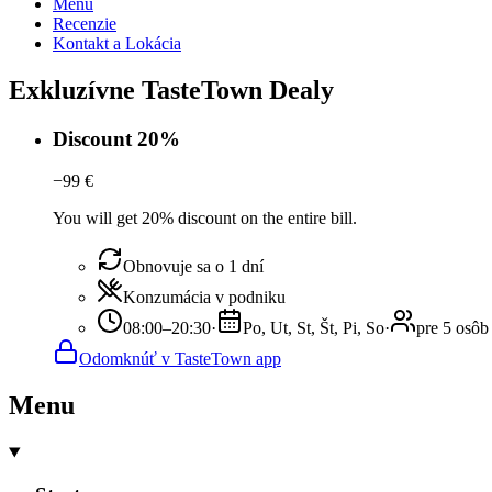
Menu
Recenzie
Kontakt a Lokácia
Exkluzívne TasteTown Dealy
Discount 20%
−
99
€
You will get 20% discount on the entire bill.
Obnovuje sa o 1 dní
Konzumácia v podniku
08:00–20:30
·
Po, Ut, St, Št, Pi, So
·
pre 5 osôb
Odomknúť v TasteTown app
Menu