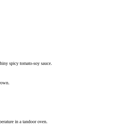
shiny spicy tomato-soy sauce.
brown.
perature in a tandoor oven.