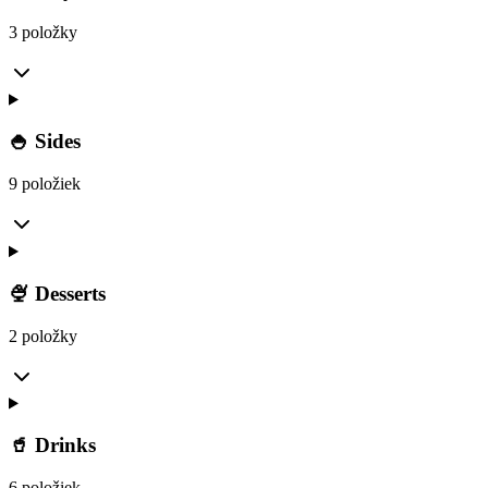
3 položky
🍚 Sides
9 položiek
🍨 Desserts
2 položky
🥤 Drinks
6 položiek