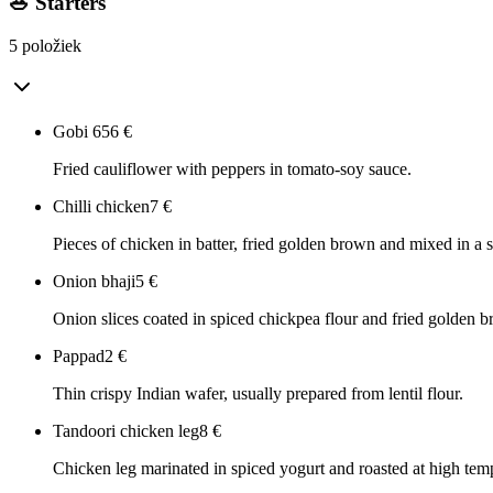
🥗 Starters
5 položiek
Gobi 65
6
€
Fried cauliflower with peppers in tomato-soy sauce.
Chilli chicken
7
€
Pieces of chicken in batter, fried golden brown and mixed in a 
Onion bhaji
5
€
Onion slices coated in spiced chickpea flour and fried golden 
Pappad
2
€
Thin crispy Indian wafer, usually prepared from lentil flour.
Tandoori chicken leg
8
€
Chicken leg marinated in spiced yogurt and roasted at high tem