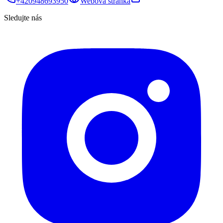
+420948693950
Webová stránka
Sledujte nás