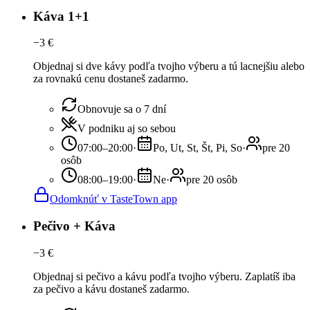
Káva 1+1
−
3
€
Objednaj si dve kávy podľa tvojho výberu a tú lacnejšiu alebo
za rovnakú cenu dostaneš zadarmo.
Obnovuje sa o 7 dní
V podniku aj so sebou
07:00–20:00
·
Po, Ut, St, Št, Pi, So
·
pre 20
osôb
08:00–19:00
·
Ne
·
pre 20 osôb
Odomknúť v TasteTown app
Pečivo + Káva
−
3
€
Objednaj si pečivo a kávu podľa tvojho výberu. Zaplatíš iba
za pečivo a kávu dostaneš zadarmo.