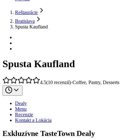
Reštaurácie
Bratislava
Spusta Kaufland
Spusta Kaufland
4.5
(
10
recenzií
)
·
Coffee, Pastry, Desserts
Dealy
Menu
Recenzie
Kontakt a Lokácia
Exkluzívne TasteTown Dealy