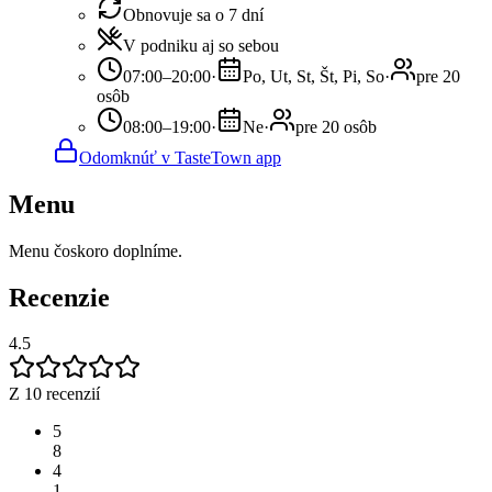
Obnovuje sa o 7 dní
V podniku aj so sebou
07:00–20:00
·
Po, Ut, St, Št, Pi, So
·
pre 20
osôb
08:00–19:00
·
Ne
·
pre 20 osôb
Odomknúť v TasteTown app
Menu
Menu čoskoro doplníme.
Recenzie
4.5
Z 10 recenzií
5
8
4
1