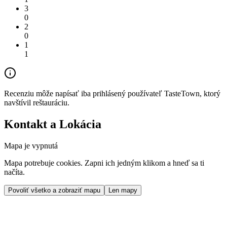
3
0
2
0
1
1
Recenziu môže napísať iba prihlásený používateľ TasteTown, ktorý
navštívil reštauráciu.
Kontakt a Lokácia
Mapa je vypnutá
Mapa potrebuje cookies. Zapni ich jedným klikom a hneď sa ti
načíta.
Povoliť všetko a zobraziť mapu
Len mapy