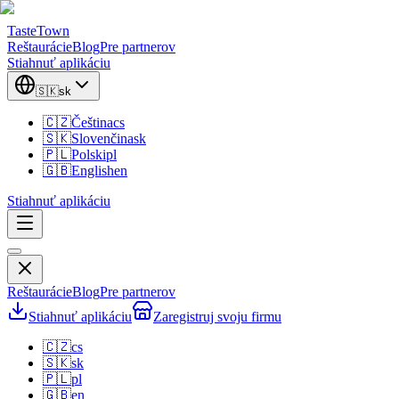
TasteTown
Reštaurácie
Blog
Pre partnerov
Stiahnuť aplikáciu
🇸🇰
sk
🇨🇿
Čeština
cs
🇸🇰
Slovenčina
sk
🇵🇱
Polski
pl
🇬🇧
English
en
Stiahnuť aplikáciu
Reštaurácie
Blog
Pre partnerov
Stiahnuť aplikáciu
Zaregistruj svoju firmu
🇨🇿
cs
🇸🇰
sk
🇵🇱
pl
🇬🇧
en