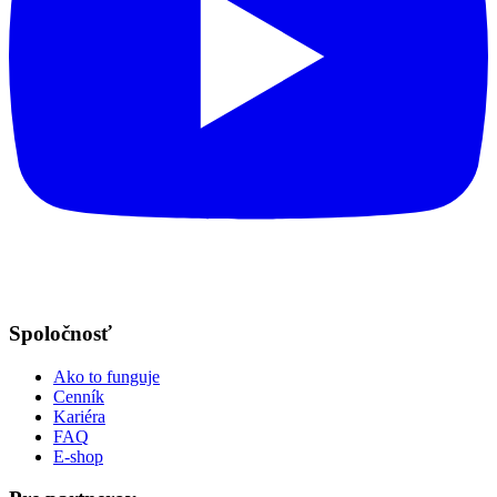
Spoločnosť
Ako to funguje
Cenník
Kariéra
FAQ
E-shop