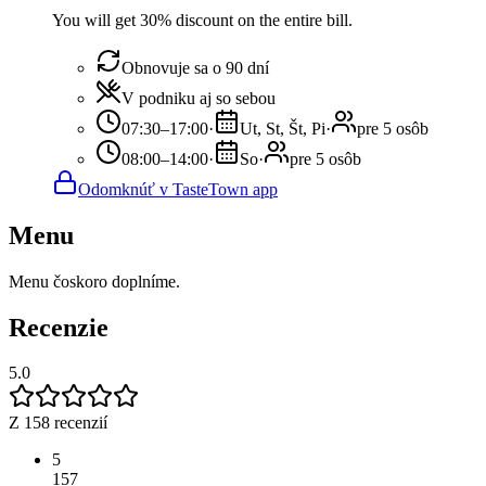
You will get 30% discount on the entire bill.
Obnovuje sa o 90 dní
V podniku aj so sebou
07:30–17:00
·
Ut, St, Št, Pi
·
pre 5 osôb
08:00–14:00
·
So
·
pre 5 osôb
Odomknúť v TasteTown app
Menu
Menu čoskoro doplníme.
Recenzie
5.0
Z 158 recenzií
5
157