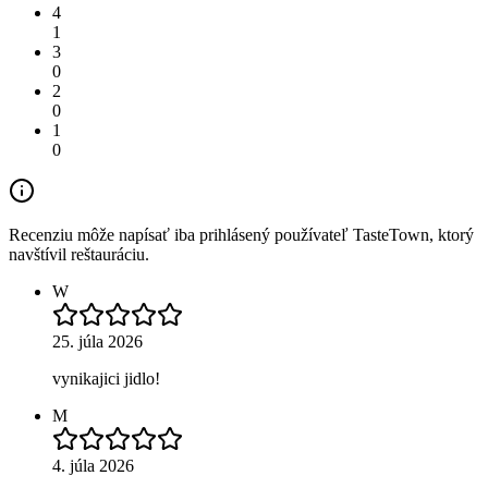
4
1
3
0
2
0
1
0
Recenziu môže napísať iba prihlásený používateľ TasteTown, ktorý
navštívil reštauráciu.
W
25. júla 2026
vynikajici jidlo!
M
4. júla 2026