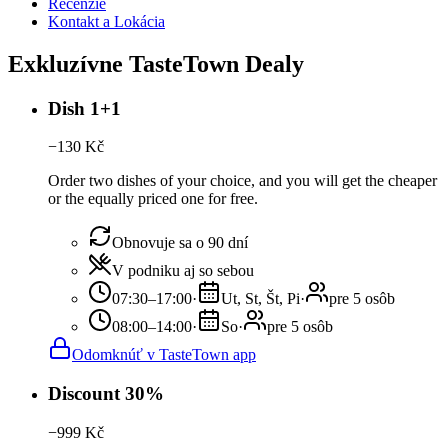
Recenzie
Kontakt a Lokácia
Exkluzívne TasteTown Dealy
Dish 1+1
−
130
Kč
Order two dishes of your choice, and you will get the cheaper
or the equally priced one for free.
Obnovuje sa o 90 dní
V podniku aj so sebou
07:30–17:00
·
Ut, St, Št, Pi
·
pre 5 osôb
08:00–14:00
·
So
·
pre 5 osôb
Odomknúť v TasteTown app
Discount 30%
−
999
Kč