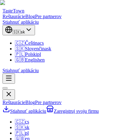
TasteTown
Reštaurácie
Blog
Pre partnerov
Stiahnuť aplikáciu
🇸🇰
sk
🇨🇿
Čeština
cs
🇸🇰
Slovenčina
sk
🇵🇱
Polski
pl
🇬🇧
English
en
Stiahnuť aplikáciu
Reštaurácie
Blog
Pre partnerov
Stiahnuť aplikáciu
Zaregistruj svoju firmu
🇨🇿
cs
🇸🇰
sk
🇵🇱
pl
🇬🇧
en