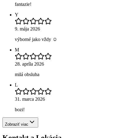
fantazie!
Y
9. mája 2026
výborné jako vždy ☺️
M
28. apríla 2026
milá obsluha
L
31. marca 2026
bozi!
Zobraziť viac
Kontakt a Lokácia