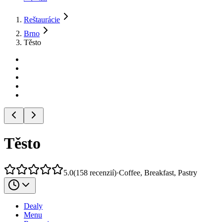
Reštaurácie
Brno
Těsto
Těsto
5.0
(
158
recenzií
)
·
Coffee, Breakfast, Pastry
Dealy
Menu