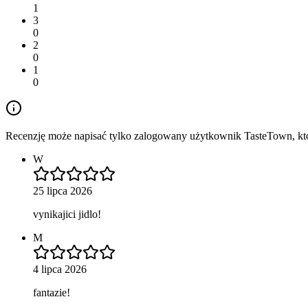
1
3
0
2
0
1
0
Recenzję może napisać tylko zalogowany użytkownik TasteTown, któr
W
25 lipca 2026
vynikajici jidlo!
M
4 lipca 2026
fantazie!