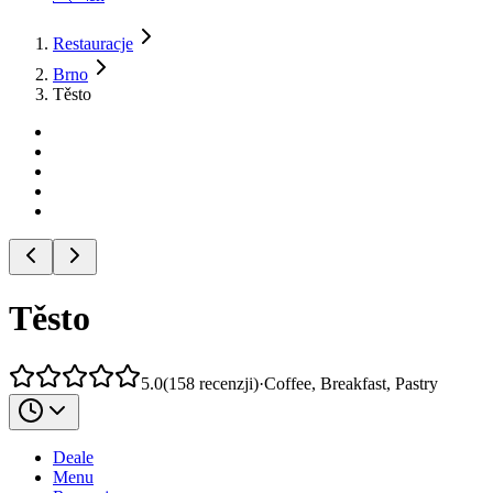
Restauracje
Brno
Těsto
Těsto
5.0
(
158
recenzji
)
·
Coffee, Breakfast, Pastry
Deale
Menu