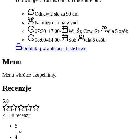
You will get 30% discount on the entire bill.
Odnawia się za 90 dni
Na miejscu i na wynos
07:30–17:00
·
Wt, Śr, Czw, Pt
·
dla 5 osób
08:00–14:00
·
Sob
·
dla 5 osób
Odblokuj w aplikacji TasteTown
Menu
Menu wkrótce uzupełnimy.
Recenzje
5.0
Z 158 recenzji
5
157
4