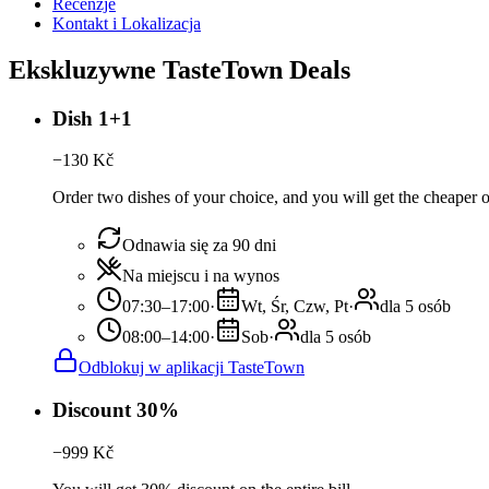
Recenzje
Kontakt i Lokalizacja
Ekskluzywne TasteTown Deals
Dish 1+1
−
130
Kč
Order two dishes of your choice, and you will get the cheaper or
Odnawia się za 90 dni
Na miejscu i na wynos
07:30–17:00
·
Wt, Śr, Czw, Pt
·
dla 5 osób
08:00–14:00
·
Sob
·
dla 5 osób
Odblokuj w aplikacji TasteTown
Discount 30%
−
999
Kč