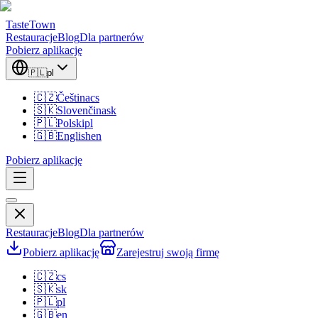
TasteTown
Restauracje
Blog
Dla partnerów
Pobierz aplikację
🇵🇱
pl
🇨🇿
Čeština
cs
🇸🇰
Slovenčina
sk
🇵🇱
Polski
pl
🇬🇧
English
en
Pobierz aplikację
Restauracje
Blog
Dla partnerów
Pobierz aplikację
Zarejestruj swoją firmę
🇨🇿
cs
🇸🇰
sk
🇵🇱
pl
🇬🇧
en