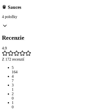
🥫 Sauces
4 položky
Recenzie
4.9
Z 172 recenzií
5
164
4
7
3
1
2
0
1
0