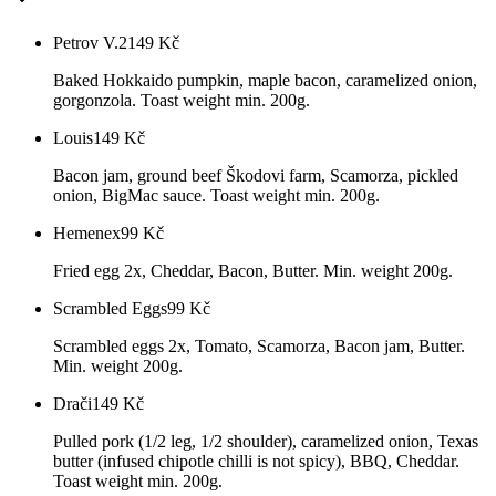
Petrov V.2
149
Kč
Baked Hokkaido pumpkin, maple bacon, caramelized onion,
gorgonzola. Toast weight min. 200g.
Louis
149
Kč
Bacon jam, ground beef Škodovi farm, Scamorza, pickled
onion, BigMac sauce. Toast weight min. 200g.
Hemenex
99
Kč
Fried egg 2x, Cheddar, Bacon, Butter. Min. weight 200g.
Scrambled Eggs
99
Kč
Scrambled eggs 2x, Tomato, Scamorza, Bacon jam, Butter.
Min. weight 200g.
Drači
149
Kč
Pulled pork (1/2 leg, 1/2 shoulder), caramelized onion, Texas
butter (infused chipotle chilli is not spicy), BBQ, Cheddar.
Toast weight min. 200g.