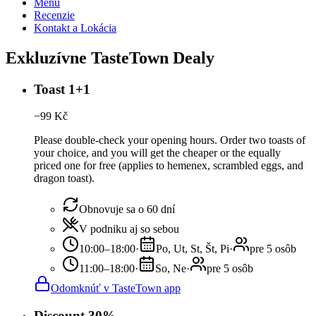
Menu
Recenzie
Kontakt a Lokácia
Exkluzívne TasteTown Dealy
Toast 1+1
−
99
Kč
Please double-check your opening hours. Order two toasts of
your choice, and you will get the cheaper or the equally
priced one for free (applies to hemenex, scrambled eggs, and
dragon toast).
Obnovuje sa o 60 dní
V podniku aj so sebou
10:00–18:00
·
Po, Ut, St, Št, Pi
·
pre 5 osôb
11:00–18:00
·
So, Ne
·
pre 5 osôb
Odomknúť v TasteTown app
Discount 30%