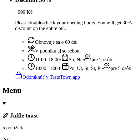
−
999
Kč
Please double-check your opening hours. You will get 30%
discount on the entire bill.
Obnovuje sa o 60 dní
V podniku aj so sebou
11:00–18:00
·
So, Ne
·
pre 5 osôb
10:00–18:00
·
Po, Ut, St, Št, Pi
·
pre 5 osôb
Odomknúť v TasteTown app
Menu
🍖 Jaffle toast
5 položiek