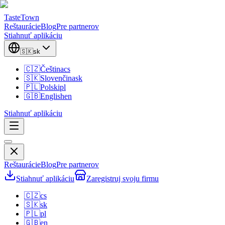
TasteTown
Reštaurácie
Blog
Pre partnerov
Stiahnuť aplikáciu
🇸🇰
sk
🇨🇿
Čeština
cs
🇸🇰
Slovenčina
sk
🇵🇱
Polski
pl
🇬🇧
English
en
Stiahnuť aplikáciu
Reštaurácie
Blog
Pre partnerov
Stiahnuť aplikáciu
Zaregistruj svoju firmu
🇨🇿
cs
🇸🇰
sk
🇵🇱
pl
🇬🇧
en