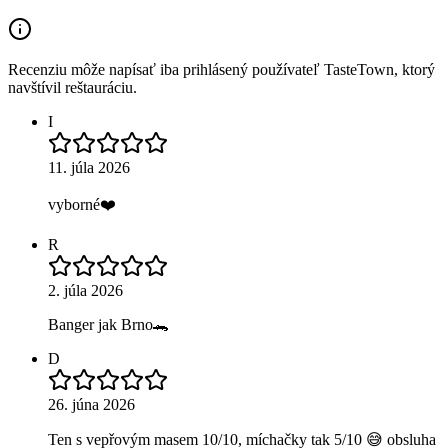
Recenziu môže napísať iba prihlásený používateľ TasteTown, ktorý
navštívil reštauráciu.
I
11. júla 2026
vyborné❤️
R
2. júla 2026
Banger jak Brno🐊
D
26. júna 2026
Ten s vepřovým masem 10/10, míchačky tak 5/10 😅 obsluha