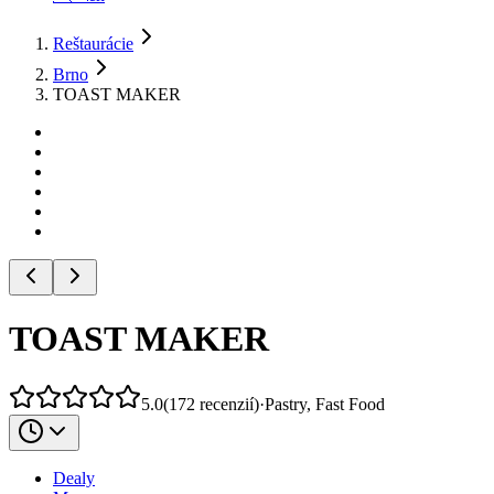
Reštaurácie
Brno
TOAST MAKER
TOAST MAKER
5.0
(
172
recenzií
)
·
Pastry, Fast Food
Dealy