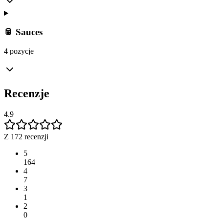
🥫 Sauces
4 pozycje
Recenzje
4.9
Z 172 recenzji
5
164
4
7
3
1
2
0