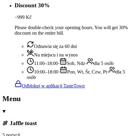
Discount 30%
−
999
Kč
Please double-check your opening hours. You will get 30%
discount on the entire bill.
Odnawia się za 60 dni
Na miejscu i na wynos
11:00–18:00
·
Sob, Ndz
·
dla 5 osób
10:00–18:00
·
Pon, Wt, Śr, Czw, Pt
·
dla 5
osób
Odblokuj w aplikacji TasteTown
Menu
🍖 Jaffle toast
5 pozycji