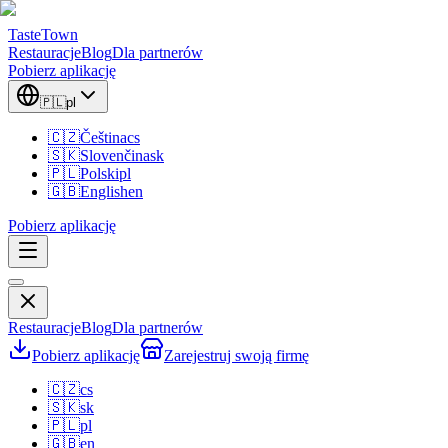
TasteTown
Restauracje
Blog
Dla partnerów
Pobierz aplikację
🇵🇱
pl
🇨🇿
Čeština
cs
🇸🇰
Slovenčina
sk
🇵🇱
Polski
pl
🇬🇧
English
en
Pobierz aplikację
Restauracje
Blog
Dla partnerów
Pobierz aplikację
Zarejestruj swoją firmę
🇨🇿
cs
🇸🇰
sk
🇵🇱
pl
🇬🇧
en