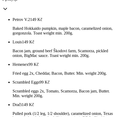
Petrov V.2
149
Kč
Baked Hokkaido pumpkin, maple bacon, caramelized onion,
gorgonzola. Toast weight min. 200g.
Louis
149
Kč
Bacon jam, ground beef Škodovi farm, Scamorza, pickled
onion, BigMac sauce. Toast weight min. 200g.
Hemenex
99
Kč
Fried egg 2x, Cheddar, Bacon, Butter. Min. weight 200g.
Scrambled Eggs
99
Kč
Scrambled eggs 2x, Tomato, Scamorza, Bacon jam, Butter.
Min. weight 200g.
Drači
149
Kč
Pulled pork (1/2 leg, 1/2 shoulder), caramelized onion, Texas