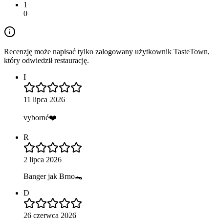
1
0
Recenzję może napisać tylko zalogowany użytkownik TasteTown,
który odwiedził restaurację.
I
11 lipca 2026
vyborné❤️
R
2 lipca 2026
Banger jak Brno🐊
D
26 czerwca 2026