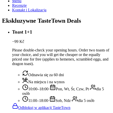
Menu
Recenzje
Kontakt i Lokalizacja
Ekskluzywne TasteTown Deals
Toast 1+1
−
99
Kč
Please double-check your opening hours. Order two toasts of
your choice, and you will get the cheaper or the equally
priced one for free (applies to hemenex, scrambled eggs, and
dragon toast).
Odnawia się za 60 dni
Na miejscu i na wynos
10:00–18:00
·
Pon, Wt, Śr, Czw, Pt
·
dla 5
osób
11:00–18:00
·
Sob, Ndz
·
dla 5 osób
Odblokuj w aplikacji TasteTown