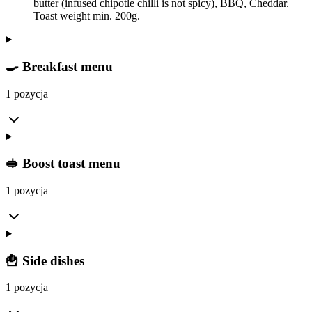
butter (infused chipotle chilli is not spicy), BBQ, Cheddar.
Toast weight min. 200g.
🍳 Breakfast menu
1 pozycja
🥪 Boost toast menu
1 pozycja
🍟 Side dishes
1 pozycja