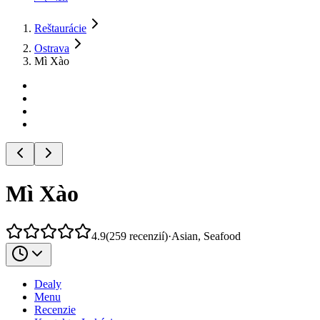
Reštaurácie
Ostrava
Mì Xào
Mì Xào
4.9
(
259
recenzií
)
·
Asian, Seafood
Dealy
Menu
Recenzie