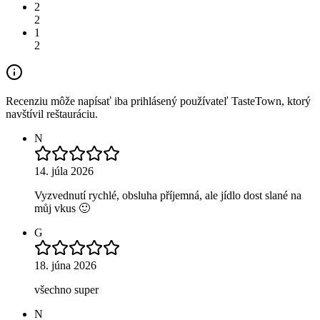
2
2
1
2
Recenziu môže napísať iba prihlásený používateľ TasteTown, ktorý
navštívil reštauráciu.
N
14. júla 2026
Vyzvednutí rychlé, obsluha příjemná, ale jídlo dost slané na
můj vkus 🙂
G
18. júna 2026
všechno super
N