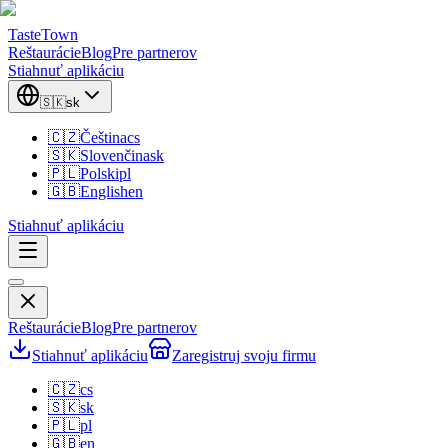
TasteTown
Reštaurácie
Blog
Pre partnerov
Stiahnuť aplikáciu
🇸🇰
sk
🇨🇿
Čeština
cs
🇸🇰
Slovenčina
sk
🇵🇱
Polski
pl
🇬🇧
English
en
Stiahnuť aplikáciu
Reštaurácie
Blog
Pre partnerov
Stiahnuť aplikáciu
Zaregistruj svoju firmu
🇨🇿
cs
🇸🇰
sk
🇵🇱
pl
🇬🇧
en