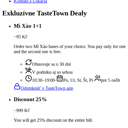
Kontakt a Lokácia
Exkluzívne TasteTown Dealy
Mì Xào 1+1
−
95
Kč
Order two Mì Xào bases of your choice. You pay only for one
and the second one is free.
Obnovuje sa o 30 dní
V podniku aj so sebou
10:30–19:00
·
Po, Ut, St, Št, Pi
·
pre 5 osôb
Odomknúť v TasteTown app
Discount 25%
−
999
Kč
You will get 25% discount on the entire bill.