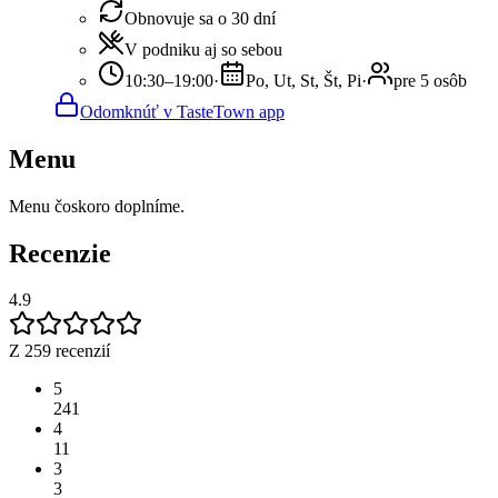
Obnovuje sa o 30 dní
V podniku aj so sebou
10:30–19:00
·
Po, Ut, St, Št, Pi
·
pre 5 osôb
Odomknúť v TasteTown app
Menu
Menu čoskoro doplníme.
Recenzie
4.9
Z 259 recenzií
5
241
4
11
3
3