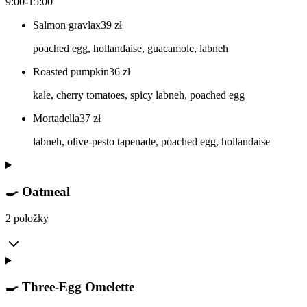
9:00-15:00
Salmon gravlax
39
zł
poached egg, hollandaise, guacamole, labneh
Roasted pumpkin
36
zł
kale, cherry tomatoes, spicy labneh, poached egg
Mortadella
37
zł
labneh, olive-pesto tapenade, poached egg, hollandaise
🍳 Oatmeal
2 položky
🍳 Three-Egg Omelette