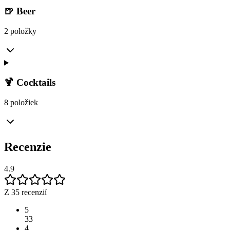
🍺 Beer
2 položky
🍹 Cocktails
8 položiek
Recenzie
4.9
Z 35 recenzií
5
33
4