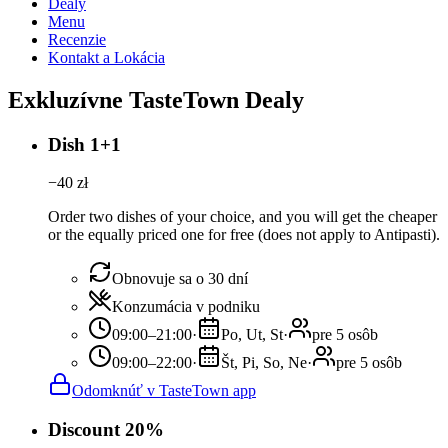
Dealy
Menu
Recenzie
Kontakt a Lokácia
Exkluzívne TasteTown Dealy
Dish 1+1
−
40
zł
Order two dishes of your choice, and you will get the cheaper
or the equally priced one for free (does not apply to Antipasti).
Obnovuje sa o 30 dní
Konzumácia v podniku
09:00–21:00
·
Po, Ut, St
·
pre 5 osôb
09:00–22:00
·
Št, Pi, So, Ne
·
pre 5 osôb
Odomknúť v TasteTown app
Discount 20%