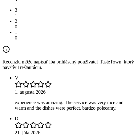
1
3
1
2
0
1
0
Recenziu môže napísať iba prihlásený používateľ TasteTown, ktorý
navštívil reštauráciu.
V
1. augusta 2026
experience was amazing. The service was very nice and
warm and the dishes were perfect. bardzo polecamy.
D
21. júla 2026