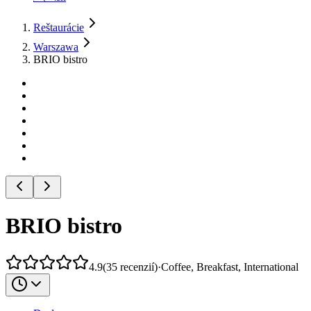
Reštaurácie
Warszawa
BRIO bistro
BRIO bistro
4.9
(
35
recenzií
)
·
Coffee, Breakfast, International