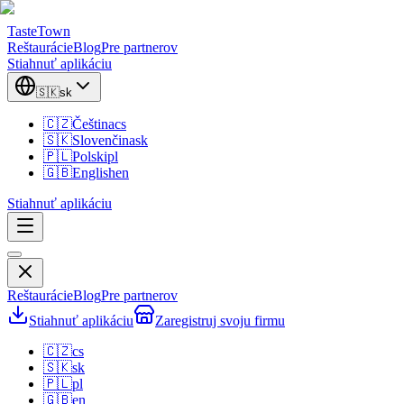
TasteTown
Reštaurácie
Blog
Pre partnerov
Stiahnuť aplikáciu
🇸🇰
sk
🇨🇿
Čeština
cs
🇸🇰
Slovenčina
sk
🇵🇱
Polski
pl
🇬🇧
English
en
Stiahnuť aplikáciu
Reštaurácie
Blog
Pre partnerov
Stiahnuť aplikáciu
Zaregistruj svoju firmu
🇨🇿
cs
🇸🇰
sk
🇵🇱
pl
🇬🇧
en