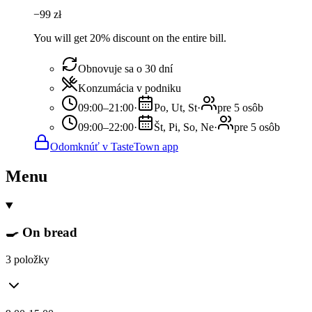
−
99
zł
You will get 20% discount on the entire bill.
Obnovuje sa o 30 dní
Konzumácia v podniku
09:00–21:00
·
Po, Ut, St
·
pre 5 osôb
09:00–22:00
·
Št, Pi, So, Ne
·
pre 5 osôb
Odomknúť v TasteTown app
Menu
🍳 On bread
3 položky