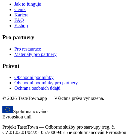
Jak to funguje
Ceník
Kariéra
FAQ
E-shop
Pro partnery
Pro restaurace
Materiály pro partnery
Právní
Obchodní podmínky
Obchodní podmínky pro partnery
Ochrana osobních údajů
© 2026 TasteTown.app — Všechna práva vyhrazena.
Spolufinancováno
Evropskou unií
Projekt TasteTown — Odborné služby pro start-upy (reg. č.
CZ.01.02.01/04/25_057/0009451) je spolufinancován Evropskou