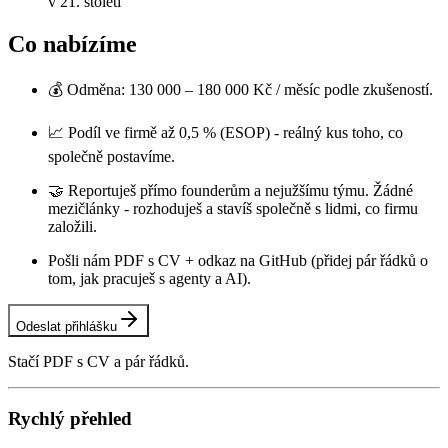
v 21. století
Co nabízíme
💰 Odměna: 130 000 – 180 000 Kč / měsíc podle zkušeností.
📈 Podíl ve firmě až 0,5 % (ESOP) - reálný kus toho, co
společně postavíme.
🤝 Reportuješ přímo founderům a nejužšímu týmu. Žádné
mezičlánky - rozhoduješ a stavíš společně s lidmi, co firmu
založili.
Pošli nám PDF s CV + odkaz na GitHub (přidej pár řádků o
tom, jak pracuješ s agenty a AI).
Odeslat přihlášku
Stačí PDF s CV a pár řádků.
Rychlý přehled