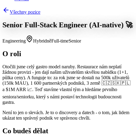
Všechny pozice
Senior Full-Stack Engineer (AI-native) 🚀
Engineering
Hybridně
Full-time
Senior
O roli
Otočili jsme celý gastro model naruby. Restaurace nám neplatí
žádnou provizi - jen dají našim uživatelům skvělou nabídku (1+1,
půlka ceny). A funguje to: za rok jsme se dostali na 500k uživatelů
(150k MAU), 1 600 partnerských podniků, 3 země 🇨🇿🇸🇰🇵🇱
a $1M ARR 📈. Teď stavíme vlastní tým a hledáme prvního
seniora/seniorku, který s námi postaví technologii budoucnosti
gastra.
Není to jen o slevách. Je to o discovery a datech - o tom, jak lidem
ukázat ten správný podnik ve správnou chvíli.
Co budeš dělat