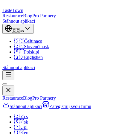
TasteTown
Restaurace
Blog
Pro Partnery
Stáhnout aplikaci
🇨🇿
cs
🇨🇿
Čeština
cs
🇸🇰
Slovenčina
sk
🇵🇱
Polski
pl
🇬🇧
English
en
Stáhnout aplikaci
Restaurace
Blog
Pro Partnery
Stáhnout aplikaci
Zaregistruj svou firmu
🇨🇿
cs
🇸🇰
sk
🇵🇱
pl
🇬🇧
en