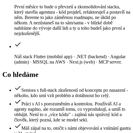
První měsíce to bude o převzetí a zkonsolidování stacku,
který stavěla agentura - kód projdeš, refaktoruješ a postavíš na
něm. Bereme to jako záměrnou roadmapu, ne úklid po
někom. A nezůstaneš na to sám/sama - v blízké době
nabíráme do vývoje další lidi a ty u toho budeš jako první a
nejzkušenější.
Náš stack Flutter (mobilní app) · .NET (backend) · Angular
(admin) · MSSQL na AWS · Next.js (web) · MCP server.
Co hledáme
Seniora s full-stack zkušeností od konceptu po nasazení -
někoho, kdo umí vzít problém a dotáhnout ho celý.
Práci s AI s porozuměním a kontrolou. Používáš AI a
agenty naplno, ale rozumíš tomu, co vyprodukují, a umíš to
obhájit. Není to o „více kódu" - zajímá nás správný kód a
člověk, který pozná, kde se model sekl.
Máš zápal na to, otočit s námi objevování a vnímání gastra