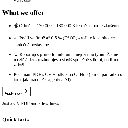
v 21. století
What we offer
💰 Odměna: 130 000 – 180 000 Kč / měsíc podle zkušeností.
📈 Podíl ve firmě až 0,5 % (ESOP) - reálný kus toho, co
společně postavíme.
🤝 Reportuješ přímo founderům a nejužšímu týmu. Žádné
mezičlánky - rozhoduješ a stavíš společně s lidmi, co firmu
založili.
Pošli nám PDF s CV + odkaz na GitHub (přidej pár řádků o
tom, jak pracuješ s agenty a AI).
Apply now
Just a CV PDF and a few lines.
Quick facts