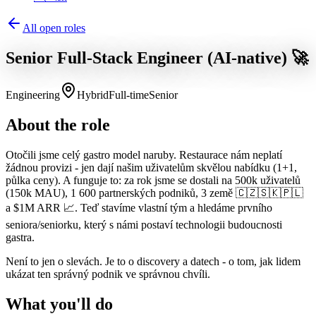
All open roles
Senior Full-Stack Engineer (AI-native) 🚀
Engineering
Hybrid
Full-time
Senior
About the role
Otočili jsme celý gastro model naruby. Restaurace nám neplatí
žádnou provizi - jen dají našim uživatelům skvělou nabídku (1+1,
půlka ceny). A funguje to: za rok jsme se dostali na 500k uživatelů
(150k MAU), 1 600 partnerských podniků, 3 země 🇨🇿🇸🇰🇵🇱
a $1M ARR 📈. Teď stavíme vlastní tým a hledáme prvního
seniora/seniorku, který s námi postaví technologii budoucnosti
gastra.
Není to jen o slevách. Je to o discovery a datech - o tom, jak lidem
ukázat ten správný podnik ve správnou chvíli.
What you'll do