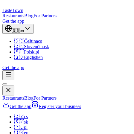
TasteTown
Restaurants
Blog
For Partners
Get the app
🇬🇧
en
🇨🇿
Čeština
cs
🇸🇰
Slovenčina
sk
🇵🇱
Polski
pl
🇬🇧
English
en
Get the app
Restaurants
Blog
For Partners
Get the app
Register your business
🇨🇿
cs
🇸🇰
sk
🇵🇱
pl
🇬🇧
en