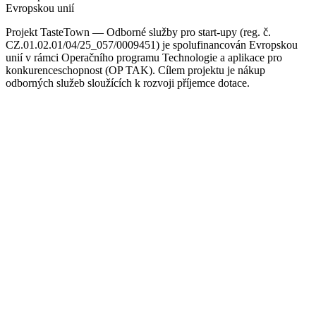
Evropskou unií
Projekt TasteTown — Odborné služby pro start-upy (reg. č.
CZ.01.02.01/04/25_057/0009451) je spolufinancován Evropskou
unií v rámci Operačního programu Technologie a aplikace pro
konkurenceschopnost (OP TAK). Cílem projektu je nákup
odborných služeb sloužících k rozvoji příjemce dotace.