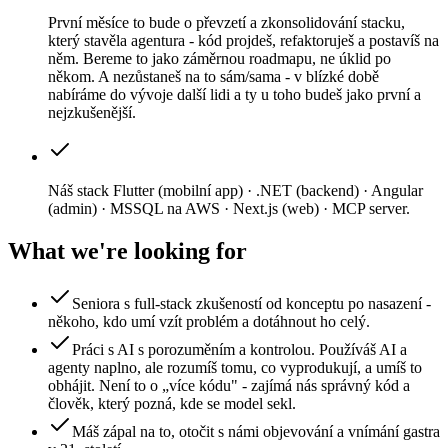
První měsíce to bude o převzetí a zkonsolidování stacku,
který stavěla agentura - kód projdeš, refaktoruješ a postavíš na
něm. Bereme to jako záměrnou roadmapu, ne úklid po
někom. A nezůstaneš na to sám/sama - v blízké době
nabíráme do vývoje další lidi a ty u toho budeš jako první a
nejzkušenější.
Náš stack Flutter (mobilní app) · .NET (backend) · Angular
(admin) · MSSQL na AWS · Next.js (web) · MCP server.
What we're looking for
Seniora s full-stack zkušeností od konceptu po nasazení -
někoho, kdo umí vzít problém a dotáhnout ho celý.
Práci s AI s porozuměním a kontrolou. Používáš AI a
agenty naplno, ale rozumíš tomu, co vyprodukují, a umíš to
obhájit. Není to o „více kódu" - zajímá nás správný kód a
člověk, který pozná, kde se model sekl.
Máš zápal na to, otočit s námi objevování a vnímání gastra