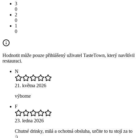
3
0
2
0
1
0
Hodnotit může pouze přihlášený uživatel TasteTown, který navštívil
restauraci.
N
21. května 2026
výborne
F
23. ledna 2026
Chutné drinky, milá a ochotná obsluha, určite to tu stojí za to
:)