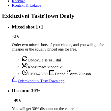
Recenze
Kontakt & Lokace
Exkluzivní TasteTown Dealy
Mixed shot 1+1
−
3
€
Order two mixed shots of your choice, and you will get the
cheaper or the equally priced one for free.
Obnovuje se za 1 dní
Konzumace v podniku
10:00–23:59
·
Denně
·
pro 20 osob
Odemknout v TasteTown app
Discount 30%
−
40
€
You will get 30% discount on the entire bill.