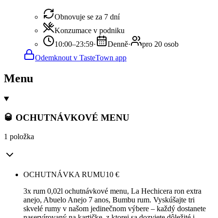
Obnovuje se za 7 dní
Konzumace v podniku
10:00–23:59
·
Denně
·
pro 20 osob
Odemknout v TasteTown app
Menu
🥃 OCHUTNÁVKOVÉ MENU
1 položka
OCHUTNÁVKA RUMU
10
€
3x rum 0,02l ochutnávkové menu, La Hechicera ron extra
anejo, Abuelo Anejo 7 anos, Bumbu rum. Vyskúšajte tri
skvelé rumy v našom jedinečnom výbere – každý dostanete
naservírovaný na kartičke, z ktorej sa dozviete dôležité i