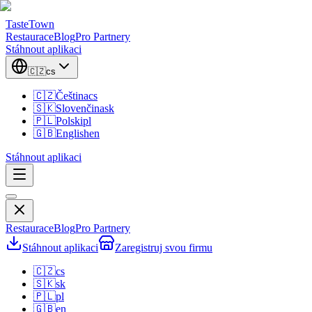
TasteTown
Restaurace
Blog
Pro Partnery
Stáhnout aplikaci
🇨🇿
cs
🇨🇿
Čeština
cs
🇸🇰
Slovenčina
sk
🇵🇱
Polski
pl
🇬🇧
English
en
Stáhnout aplikaci
Restaurace
Blog
Pro Partnery
Stáhnout aplikaci
Zaregistruj svou firmu
🇨🇿
cs
🇸🇰
sk
🇵🇱
pl
🇬🇧
en