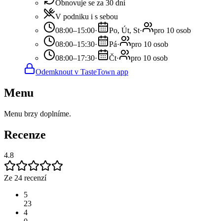
Obnovuje se za 30 dní
V podniku i s sebou
08:00–15:00
·
Po, Út, St
·
pro 10 osob
08:00–15:30
·
Pá
·
pro 10 osob
08:00–17:30
·
Čt
·
pro 10 osob
Odemknout v TasteTown app
Menu
Menu brzy doplníme.
Recenze
4.8
Ze 24 recenzí
5
23
4