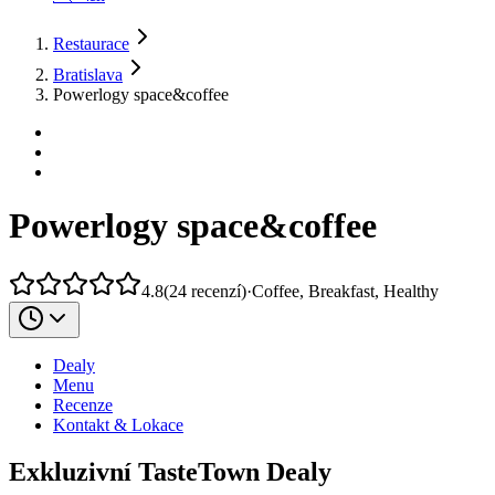
Restaurace
Bratislava
Powerlogy space&coffee
Powerlogy space&coffee
4.8
(
24
recenzí
)
·
Coffee, Breakfast, Healthy
Dealy
Menu
Recenze
Kontakt & Lokace
Exkluzivní TasteTown Dealy