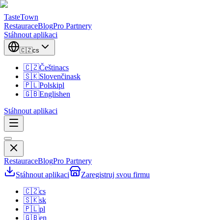
TasteTown
Restaurace
Blog
Pro Partnery
Stáhnout aplikaci
🇨🇿
cs
🇨🇿
Čeština
cs
🇸🇰
Slovenčina
sk
🇵🇱
Polski
pl
🇬🇧
English
en
Stáhnout aplikaci
Restaurace
Blog
Pro Partnery
Stáhnout aplikaci
Zaregistruj svou firmu
🇨🇿
cs
🇸🇰
sk
🇵🇱
pl
🇬🇧
en