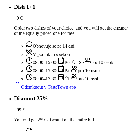
Dish 1+1
−
9
€
Order two dishes of your choice, and you will get the cheaper
or the equally priced one for free.
Obnovuje se za 14 dní
V podniku i s sebou
08:00–15:00
·
Po, Út, St
·
pro 10 osob
08:00–15:30
·
Pá
·
pro 10 osob
08:00–17:30
·
Čt
·
pro 10 osob
Odemknout v TasteTown app
Discount 25%
−
99
€
You will get 25% discount on the entire bill.