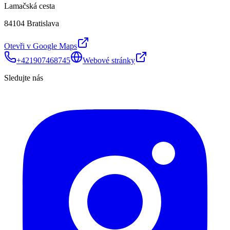
Lamačská cesta
84104 Bratislava
Otevři v Google Maps
+421907468745
Webové stránky
Sledujte nás