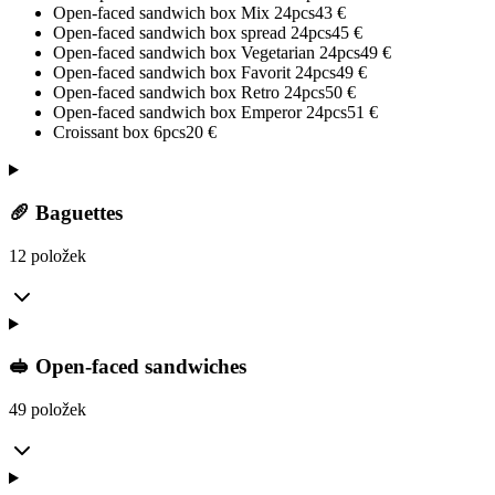
Open-faced sandwich box Mix 24pcs
43
€
Open-faced sandwich box spread 24pcs
45
€
Open-faced sandwich box Vegetarian 24pcs
49
€
Open-faced sandwich box Favorit 24pcs
49
€
Open-faced sandwich box Retro 24pcs
50
€
Open-faced sandwich box Emperor 24pcs
51
€
Croissant box 6pcs
20
€
🥖 Baguettes
12 položek
🥪 Open-faced sandwiches
49 položek