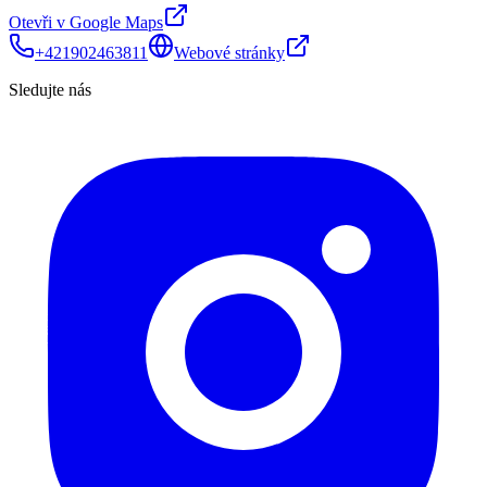
Otevři v Google Maps
+421902463811
Webové stránky
Sledujte nás