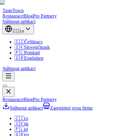
TasteTown
Restaurace
Blog
Pro Partnery
Stáhnout aplikaci
🇨🇿
cs
🇨🇿
Čeština
cs
🇸🇰
Slovenčina
sk
🇵🇱
Polski
pl
🇬🇧
English
en
Stáhnout aplikaci
Restaurace
Blog
Pro Partnery
Stáhnout aplikaci
Zaregistruj svou firmu
🇨🇿
cs
🇸🇰
sk
🇵🇱
pl
🇬🇧
en