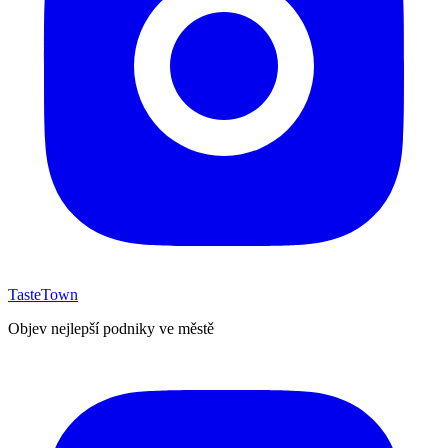
TasteTown
Objev nejlepší podniky ve městě