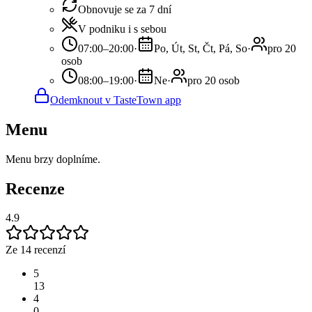
Obnovuje se za 7 dní
V podniku i s sebou
07:00–20:00
·
Po, Út, St, Čt, Pá, So
·
pro 20
osob
08:00–19:00
·
Ne
·
pro 20 osob
Odemknout v TasteTown app
Menu
Menu brzy doplníme.
Recenze
4.9
Ze 14 recenzí
5
13
4
0