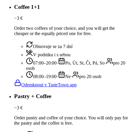
Coffee 1+1
−
3
€
Order two coffees of your choice, and you will get the
cheaper or the equally priced one for free.
Obnovuje se za 7 dní
V podniku i s sebou
07:00–20:00
·
Po, Út, St, Čt, Pá, So
·
pro 20
osob
08:00–19:00
·
Ne
·
pro 20 osob
Odemknout v TasteTown app
Pastry + Coffee
−
3
€
Order pastry and coffee of your choice. You will only pay for
the pastry and the coffee is free.