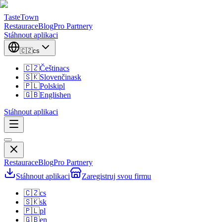
TasteTown
Restaurace
Blog
Pro Partnery
Stáhnout aplikaci
🇨🇿
cs
🇨🇿
Čeština
cs
🇸🇰
Slovenčina
sk
🇵🇱
Polski
pl
🇬🇧
English
en
Stáhnout aplikaci
Restaurace
Blog
Pro Partnery
Stáhnout aplikaci
Zaregistruj svou firmu
🇨🇿
cs
🇸🇰
sk
🇵🇱
pl
🇬🇧
en