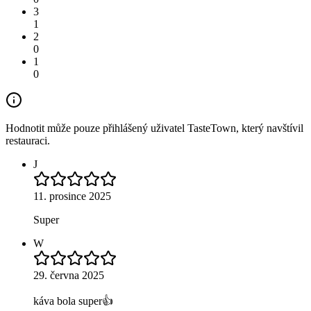
3
1
2
0
1
0
Hodnotit může pouze přihlášený uživatel TasteTown, který navštívil
restauraci.
J
11. prosince 2025
Super
W
29. června 2025
káva bola super👍