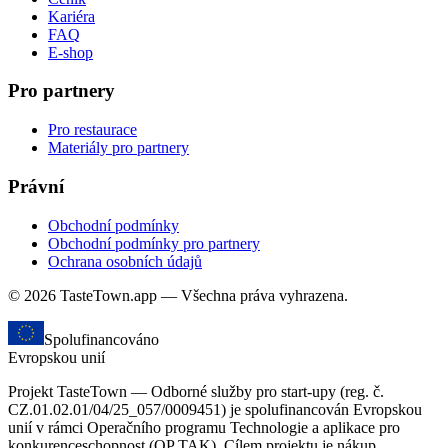
Kariéra
FAQ
E-shop
Pro partnery
Pro restaurace
Materiály pro partnery
Právní
Obchodní podmínky
Obchodní podmínky pro partnery
Ochrana osobních údajů
© 2026 TasteTown.app — Všechna práva vyhrazena.
Spolufinancováno
Evropskou unií
Projekt TasteTown — Odborné služby pro start-upy (reg. č.
CZ.01.02.01/04/25_057/0009451) je spolufinancován Evropskou
unií v rámci Operačního programu Technologie a aplikace pro
konkurenceschopnost (OP TAK). Cílem projektu je nákup