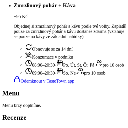
Zmrzlinový pohár + Káva
−
95
Kč
Objednej si zmrzlinový pohár a kávu podle tvé volby. Zaplatíš
pouze za zmrzlinový pohár a kávu dostaneš zdarma (vztahuje
se pouze na kávy ze základní nabídky).
Obnovuje se za 14 dní
Konzumace v podniku
08:00–20:30
·
Po, Út, St, Čt, Pá
·
pro 10 osob
09:00–20:30
·
So, Ne
·
pro 10 osob
Odemknout v TasteTown app
Menu
Menu brzy doplníme.
Recenze