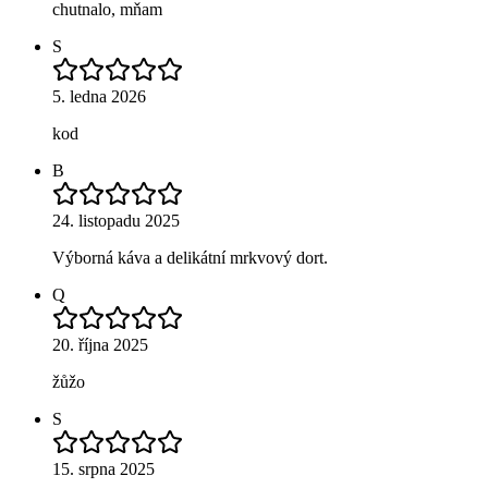
chutnalo, mňam
S
5. ledna 2026
kod
B
24. listopadu 2025
Výborná káva a delikátní mrkvový dort.
Q
20. října 2025
žůžo
S
15. srpna 2025