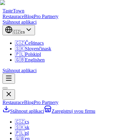
TasteTown
Restaurace
Blog
Pro Partnery
Stáhnout aplikaci
🇨🇿
cs
🇨🇿
Čeština
cs
🇸🇰
Slovenčina
sk
🇵🇱
Polski
pl
🇬🇧
English
en
Stáhnout aplikaci
Restaurace
Blog
Pro Partnery
Stáhnout aplikaci
Zaregistruj svou firmu
🇨🇿
cs
🇸🇰
sk
🇵🇱
pl
🇬🇧
en