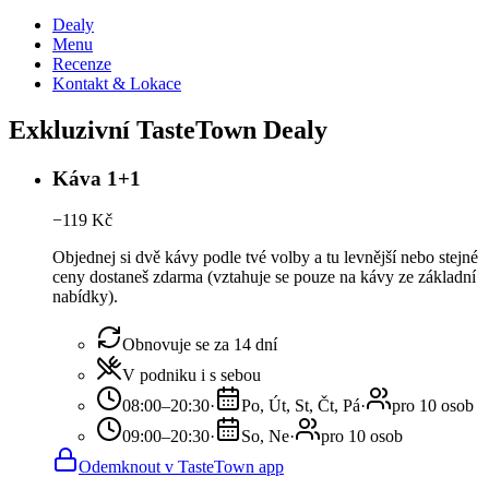
Dealy
Menu
Recenze
Kontakt & Lokace
Exkluzivní TasteTown Dealy
Káva 1+1
−
119
Kč
Objednej si dvě kávy podle tvé volby a tu levnější nebo stejné
ceny dostaneš zdarma (vztahuje se pouze na kávy ze základní
nabídky).
Obnovuje se za 14 dní
V podniku i s sebou
08:00–20:30
·
Po, Út, St, Čt, Pá
·
pro 10 osob
09:00–20:30
·
So, Ne
·
pro 10 osob
Odemknout v TasteTown app