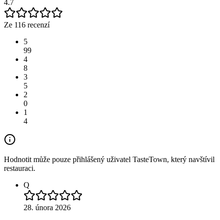
4.7
Ze 116 recenzí
5
99
4
8
3
5
2
0
1
4
Hodnotit může pouze přihlášený uživatel TasteTown, který navštívil
restauraci.
Q
28. února 2026