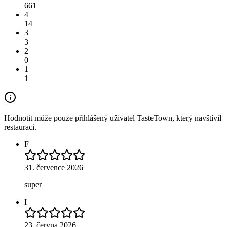
661
4
14
3
3
2
0
1
1
Hodnotit může pouze přihlášený uživatel TasteTown, který navštívil
restauraci.
F
31. července 2026
super
I
23. června 2026