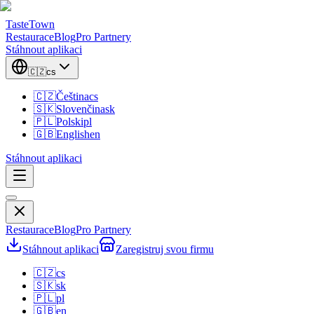
TasteTown
Restaurace
Blog
Pro Partnery
Stáhnout aplikaci
🇨🇿
cs
🇨🇿
Čeština
cs
🇸🇰
Slovenčina
sk
🇵🇱
Polski
pl
🇬🇧
English
en
Stáhnout aplikaci
Restaurace
Blog
Pro Partnery
Stáhnout aplikaci
Zaregistruj svou firmu
🇨🇿
cs
🇸🇰
sk
🇵🇱
pl
🇬🇧
en