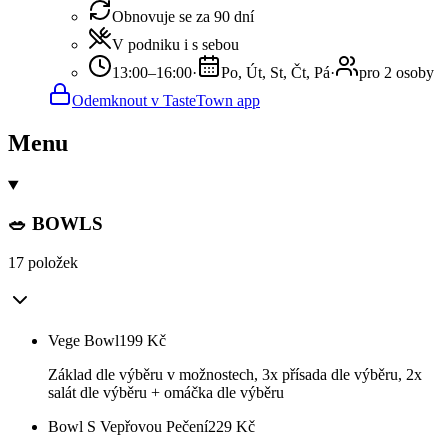
Obnovuje se za 90 dní
V podniku i s sebou
13:00–16:00
·
Po, Út, St, Čt, Pá
·
pro 2 osoby
Odemknout v TasteTown app
Menu
🥗 BOWLS
17 položek
Vege Bowl
199
Kč
Základ dle výběru v možnostech, 3x přísada dle výběru, 2x
salát dle výběru + omáčka dle výběru
Bowl S Vepřovou Pečení
229
Kč