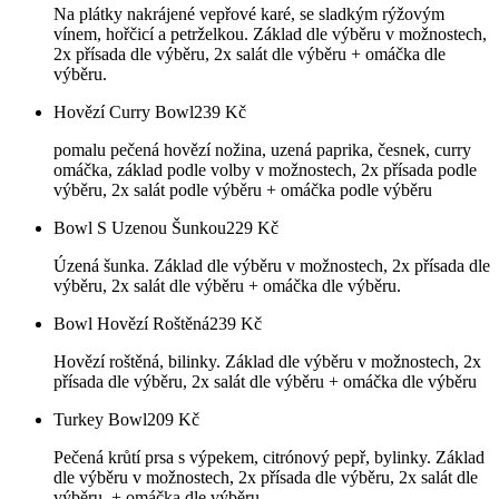
Na plátky nakrájené vepřové karé, se sladkým rýžovým
vínem, hořčicí a petrželkou. Základ dle výběru v možnostech,
2x přísada dle výběru, 2x salát dle výběru + omáčka dle
výběru.
Hovězí Curry Bowl
239
Kč
pomalu pečená hovězí nožina, uzená paprika, česnek, curry
omáčka, základ podle volby v možnostech, 2x přísada podle
výběru, 2x salát podle výběru + omáčka podle výběru
Bowl S Uzenou Šunkou
229
Kč
Úzená šunka. Základ dle výběru v možnostech, 2x přísada dle
výběru, 2x salát dle výběru + omáčka dle výběru.
Bowl Hovězí Roštěná
239
Kč
Hovězí roštěná, bilinky. Základ dle výběru v možnostech, 2x
přísada dle výběru, 2x salát dle výběru + omáčka dle výběru
Turkey Bowl
209
Kč
Pečená krůtí prsa s výpekem, citrónový pepř, bylinky. Základ
dle výběru v možnostech, 2x přísada dle výběru, 2x salát dle
výběru, + omáčka dle výběru