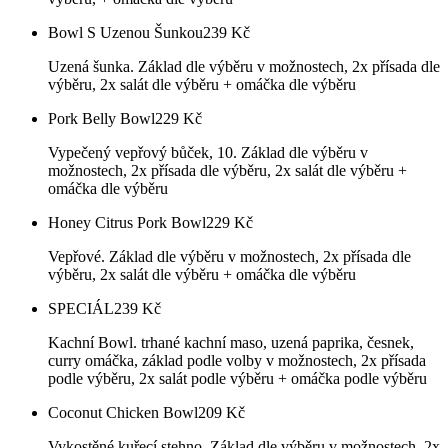
Bowl S Uzenou Šunkou
239
Kč
Uzená šunka. Základ dle výběru v možnostech, 2x přísada dle
výběru, 2x salát dle výběru + omáčka dle výběru
Pork Belly Bowl
229
Kč
Vypečený vepřový bůček, 10. Základ dle výběru v
možnostech, 2x přísada dle výběru, 2x salát dle výběru +
omáčka dle výběru
Honey Citrus Pork Bowl
229
Kč
Vepřové. Základ dle výběru v možnostech, 2x přísada dle
výběru, 2x salát dle výběru + omáčka dle výběru
SPECIÁL
239
Kč
Kachní Bowl. trhané kachní maso, uzená paprika, česnek,
curry omáčka, základ podle volby v možnostech, 2x přísada
podle výběru, 2x salát podle výběru + omáčka podle výběru
Coconut Chicken Bowl
209
Kč
Vykostěné kuřecí stehno. Základ dle výběru v možnostech, 2x