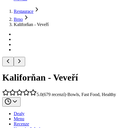
Restaurace
Brno
Kaliforňan - Veveří
Kaliforňan - Veveří
5.0
(
679
recenzí
)
·
Bowls, Fast Food, Healthy
Dealy
Menu
Recenze