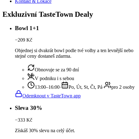
Kontakt & Lokace
Exkluzivní TasteTown Dealy
Bowl 1+1
−
209
Kč
Objednej si dvakrát bowl podle tvé volby a ten levnější nebo
stejné ceny dostaneš zdarma.
Obnovuje se za 90 dní
V podniku i s sebou
13:00–16:00
·
Po, Út, St, Čt, Pá
·
pro 2 osoby
Odemknout v TasteTown app
Sleva 30%
−
333
Kč
Získáš 30% slevu na celý účet.