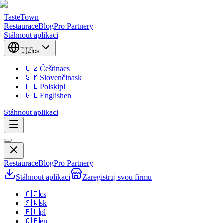
TasteTown
Restaurace
Blog
Pro Partnery
Stáhnout aplikaci
🇨🇿
cs
🇨🇿
Čeština
cs
🇸🇰
Slovenčina
sk
🇵🇱
Polski
pl
🇬🇧
English
en
Stáhnout aplikaci
Restaurace
Blog
Pro Partnery
Stáhnout aplikaci
Zaregistruj svou firmu
🇨🇿
cs
🇸🇰
sk
🇵🇱
pl
🇬🇧
en