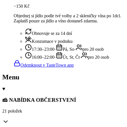
−
150
Kč
Objednej si jídlo podle tvé volby a 2 skleničky vína po 1dcl.
Zaplatíš pouze za jídlo a víno dostaneš zdarma.
Obnovuje se za 14 dní
Konzumace v podniku
17:30–23:00
·
Pá, So
·
pro 20 osob
16:00–22:00
·
Út, St, Čt
·
pro 20 osob
Odemknout v TasteTown app
Menu
🧀 NABÍDKA OBČERSTVENÍ
21 položek