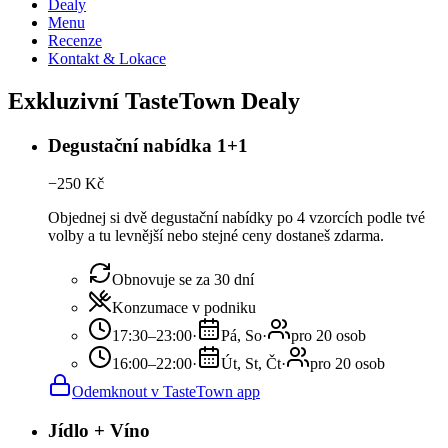
Dealy
Menu
Recenze
Kontakt & Lokace
Exkluzivní TasteTown Dealy
Degustační nabídka 1+1
−
250
Kč
Objednej si dvě degustační nabídky po 4 vzorcích podle tvé
volby a tu levnější nebo stejné ceny dostaneš zdarma.
Obnovuje se za 30 dní
Konzumace v podniku
17:30–23:00
·
Pá, So
·
pro 20 osob
16:00–22:00
·
Út, St, Čt
·
pro 20 osob
Odemknout v TasteTown app
Jídlo + Víno