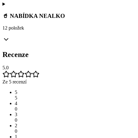
🥤 NABÍDKA NEALKO
12 položek
Recenze
5.0
Ze 5 recenzí
5
5
4
0
3
0
2
0
1