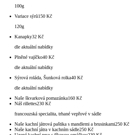
100g
Variace sýrů
150
Kč
120g
Kanapky
32
Kč
dle aktuální nabídky
Plněné vajíčko
40
Kč
dle aktuální nabídky
Sýrová roláda, Šunková rolka
40
Kč
dle aktuální nabídky
Naše škvarková pomazánka
160
Kč
Náš rillettes
230
Kč
francouzská specialita, trhané vepřové v sádle
Naše kachní játrová paštika s mandlemi a brusinkami
250
Kč
Naše kachní játra v kachním sádle
250
Kč
Uzené kachní prso s fíkovou omáčkou
230
Kč