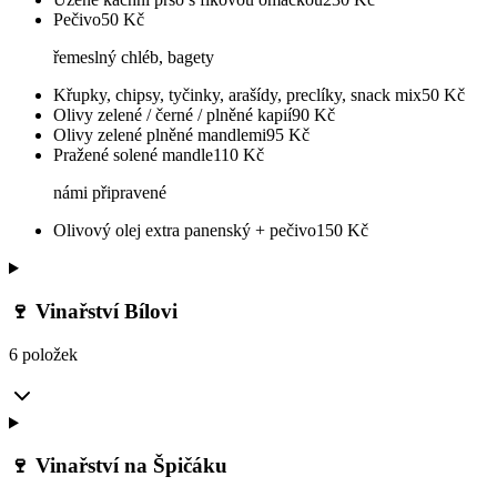
Pečivo
50
Kč
řemeslný chléb, bagety
Křupky, chipsy, tyčinky, arašídy, preclíky, snack mix
50
Kč
Olivy zelené / černé / plněné kapií
90
Kč
Olivy zelené plněné mandlemi
95
Kč
Pražené solené mandle
110
Kč
námi připravené
Olivový olej extra panenský + pečivo
150
Kč
🍷 Vinařství Bílovi
6 položek
🍷 Vinařství na Špičáku