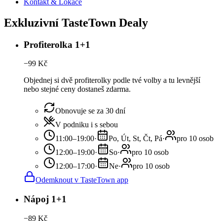
Kontakt & Lokace
Exkluzivní TasteTown Dealy
Profiterolka 1+1
−
99
Kč
Objednej si dvě profiterolky podle tvé volby a tu levnější
nebo stejné ceny dostaneš zdarma.
Obnovuje se za 30 dní
V podniku i s sebou
11:00–19:00
·
Po, Út, St, Čt, Pá
·
pro 10 osob
12:00–19:00
·
So
·
pro 10 osob
12:00–17:00
·
Ne
·
pro 10 osob
Odemknout v TasteTown app
Nápoj 1+1
−
89
Kč