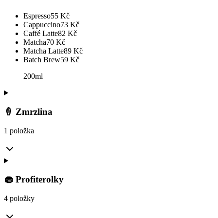
Espresso
55
Kč
Cappuccino
73
Kč
Caffé Latte
82
Kč
Matcha
70
Kč
Matcha Latte
89
Kč
Batch Brew
59
Kč
200ml
🍦 Zmrzlina
1 položka
🧁 Profiterolky
4 položky