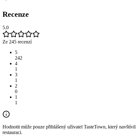
Recenze
5.0
Ze 245 recenzí
5
242
4
1
3
1
2
0
1
1
Hodnotit může pouze přihlášený uživatel TasteTown, který navštívil
restauraci.