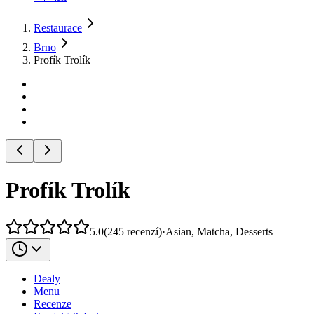
Restaurace
Brno
Profík Trolík
Profík Trolík
5.0
(
245
recenzí
)
·
Asian, Matcha, Desserts
Dealy
Menu
Recenze