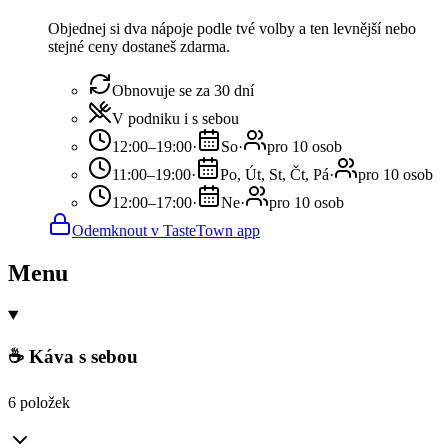
Objednej si dva nápoje podle tvé volby a ten levnější nebo
stejné ceny dostaneš zdarma.
Obnovuje se za 30 dní
V podniku i s sebou
12:00–19:00
·
So
·
pro 10 osob
11:00–19:00
·
Po, Út, St, Čt, Pá
·
pro 10 osob
12:00–17:00
·
Ne
·
pro 10 osob
Odemknout v TasteTown app
Menu
☕ Káva s sebou
6 položek