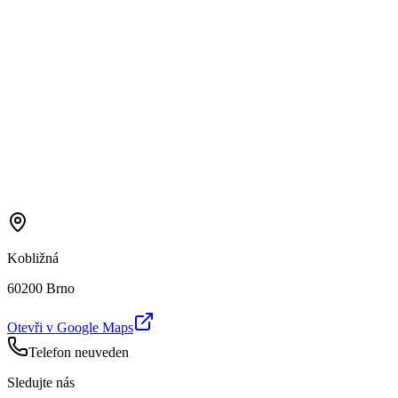
Kobližná
60200 Brno
Otevři v Google Maps
Telefon neuveden
Sledujte nás