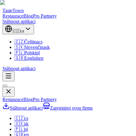
TasteTown
Restaurace
Blog
Pro Partnery
Stáhnout aplikaci
🇨🇿
cs
🇨🇿
Čeština
cs
🇸🇰
Slovenčina
sk
🇵🇱
Polski
pl
🇬🇧
English
en
Stáhnout aplikaci
Restaurace
Blog
Pro Partnery
Stáhnout aplikaci
Zaregistruj svou firmu
🇨🇿
cs
🇸🇰
sk
🇵🇱
pl
🇬🇧
en