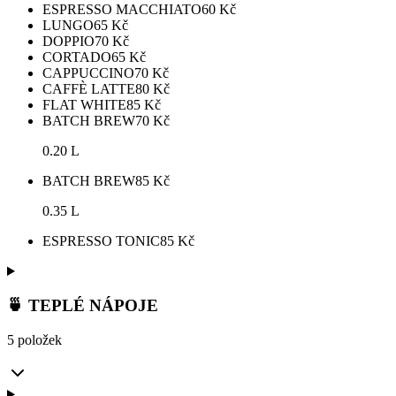
ESPRESSO MACCHIATO
60
Kč
LUNGO
65
Kč
DOPPIO
70
Kč
CORTADO
65
Kč
CAPPUCCINO
70
Kč
CAFFÈ LATTE
80
Kč
FLAT WHITE
85
Kč
BATCH BREW
70
Kč
0.20 L
BATCH BREW
85
Kč
0.35 L
ESPRESSO TONIC
85
Kč
🍵 TEPLÉ NÁPOJE
5 položek