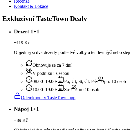
Recenze
Kontakt & Lokace
Exkluzivní TasteTown Dealy
Dezert 1+1
−
119
Kč
Objednej si dva dezerty podle tvé volby a ten levnější nebo ste
Obnovuje se za 7 dní
V podniku i s sebou
08:00–19:00
·
Po, Út, St, Čt, Pá
·
pro 10 osob
10:00–19:00
·
So
·
pro 10 osob
Odemknout v TasteTown app
Nápoj 1+1
−
89
Kč