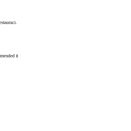
stauraci.
mmended it