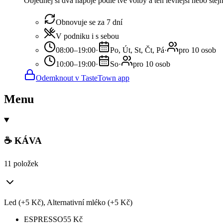
Objednej si dva nápoje podle tvé volby a ten levnější nebo ste
Obnovuje se za 7 dní
V podniku i s sebou
08:00–19:00
·
Po, Út, St, Čt, Pá
·
pro 10 osob
10:00–19:00
·
So
·
pro 10 osob
Odemknout v TasteTown app
Menu
☕ KÁVA
11 položek
Led (+5 Kč), Alternativní mléko (+5 Kč)
ESPRESSO
55
Kč