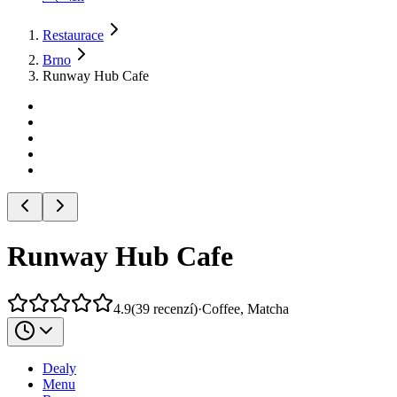
Restaurace
Brno
Runway Hub Cafe
Runway Hub Cafe
4.9
(
39
recenzí
)
·
Coffee, Matcha
Dealy
Menu