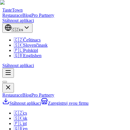
TasteTown
Restaurace
Blog
Pro Partnery
Stáhnout aplikaci
🇨🇿
cs
🇨🇿
Čeština
cs
🇸🇰
Slovenčina
sk
🇵🇱
Polski
pl
🇬🇧
English
en
Stáhnout aplikaci
Restaurace
Blog
Pro Partnery
Stáhnout aplikaci
Zaregistruj svou firmu
🇨🇿
cs
🇸🇰
sk
🇵🇱
pl
🇬🇧
en