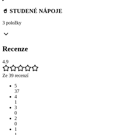
🥤 STUDENÉ NÁPOJE
3 položky
Recenze
4.9
Ze 39 recenzí
5
37
4
1
3
0
2
0
1
1