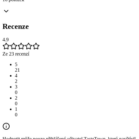
Recenze
4.9
Ze 23 recenzí
5
21
4
2
3
0
2
0
1
0
Hodnotit může pouze přihlášený uživatel TasteTown, který navštívil