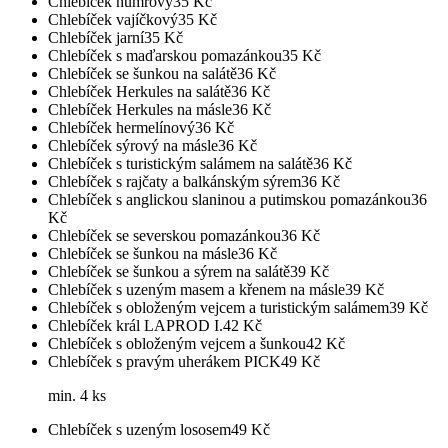
Chlebíček humrový
35
Kč
Chlebíček vajíčkový
35
Kč
Chlebíček jarní
35
Kč
Chlebíček s maďarskou pomazánkou
35
Kč
Chlebíček se šunkou na salátě
36
Kč
Chlebíček Herkules na salátě
36
Kč
Chlebíček Herkules na másle
36
Kč
Chlebíček hermelínový
36
Kč
Chlebíček sýrový na másle
36
Kč
Chlebíček s turistickým salámem na salátě
36
Kč
Chlebíček s rajčaty a balkánským sýrem
36
Kč
Chlebíček s anglickou slaninou a putimskou pomazánkou
36
Kč
Chlebíček se severskou pomazánkou
36
Kč
Chlebíček se šunkou na másle
36
Kč
Chlebíček se šunkou a sýrem na salátě
39
Kč
Chlebíček s uzeným masem a křenem na másle
39
Kč
Chlebíček s obloženým vejcem a turistickým salámem
39
Kč
Chlebíček král LAPROD I.
42
Kč
Chlebíček s obloženým vejcem a šunkou
42
Kč
Chlebíček s pravým uherákem PICK
49
Kč
min. 4 ks
Chlebíček s uzeným lososem
49
Kč