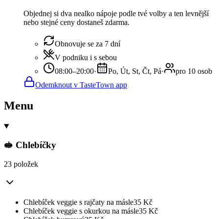
Objednej si dva nealko nápoje podle tvé volby a ten levnější
nebo stejné ceny dostaneš zdarma.
Obnovuje se za 7 dní
V podniku i s sebou
08:00–20:00
·
Po, Út, St, Čt, Pá
·
pro 10 osob
Odemknout v TasteTown app
Menu
🥪 Chlebíčky
23 položek
Chlebíček veggie s rajčaty na másle
35
Kč
Chlebíček veggie s okurkou na másle
35
Kč