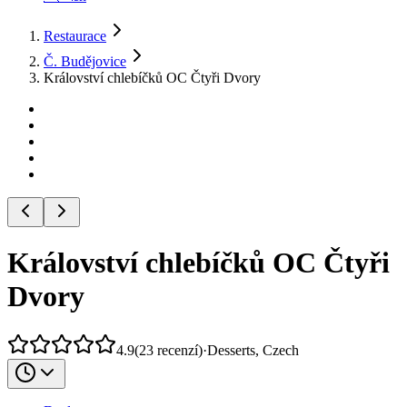
Restaurace
Č. Budějovice
Království chlebíčků OC Čtyři Dvory
Království chlebíčků OC Čtyři
Dvory
4.9
(
23
recenzí
)
·
Desserts, Czech