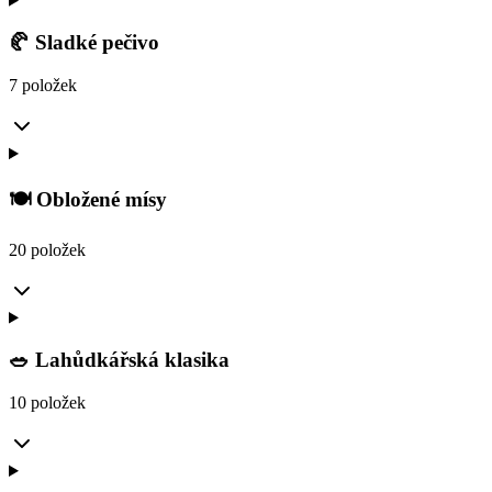
🥐 Sladké pečivo
7 položek
🍽️ Obložené mísy
20 položek
🥗 Lahůdkářská klasika
10 položek