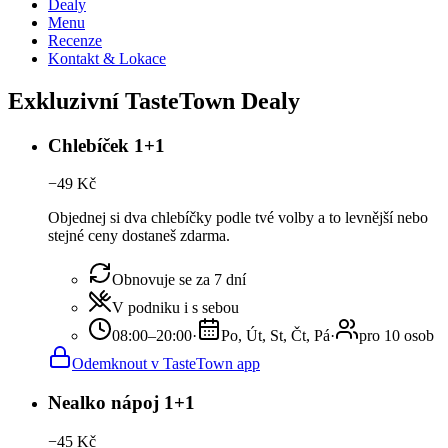
Dealy
Menu
Recenze
Kontakt & Lokace
Exkluzivní TasteTown Dealy
Chlebíček 1+1
−
49
Kč
Objednej si dva chlebíčky podle tvé volby a to levnější nebo
stejné ceny dostaneš zdarma.
Obnovuje se za 7 dní
V podniku i s sebou
08:00–20:00
·
Po, Út, St, Čt, Pá
·
pro 10 osob
Odemknout v TasteTown app
Nealko nápoj 1+1
−
45
Kč