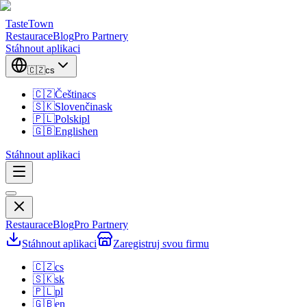
TasteTown
Restaurace
Blog
Pro Partnery
Stáhnout aplikaci
🇨🇿
cs
🇨🇿
Čeština
cs
🇸🇰
Slovenčina
sk
🇵🇱
Polski
pl
🇬🇧
English
en
Stáhnout aplikaci
Restaurace
Blog
Pro Partnery
Stáhnout aplikaci
Zaregistruj svou firmu
🇨🇿
cs
🇸🇰
sk
🇵🇱
pl
🇬🇧
en