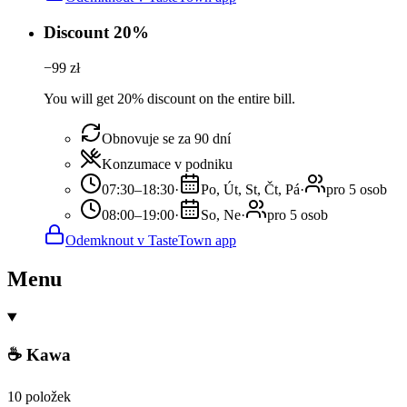
Discount 20%
−
99
zł
You will get 20% discount on the entire bill.
Obnovuje se za 90 dní
Konzumace v podniku
07:30–18:30
·
Po, Út, St, Čt, Pá
·
pro 5 osob
08:00–19:00
·
So, Ne
·
pro 5 osob
Odemknout v TasteTown app
Menu
☕ Kawa
10 položek