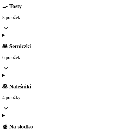
🍳 Tosty
8 položek
🥞 Serniczki
6 položek
🥞 Naleśniki
4 položky
🍯 Na słodko