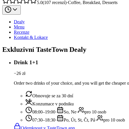
5.0
(
107
recenzí
)
·
Coffee, Breakfast, Desserts
Dealy
Menu
Recenze
Kontakt & Lokace
Exkluzivní TasteTown Dealy
Drink 1+1
−
26
zł
Order two drinks of your choice, and you will get the cheaper or
Obnovuje se za 30 dní
Konzumace v podniku
08:00–19:00
·
So, Ne
·
pro 10 osob
07:30–18:30
·
Po, Út, St, Čt, Pá
·
pro 10 osob
Odemknout v TasteTown app