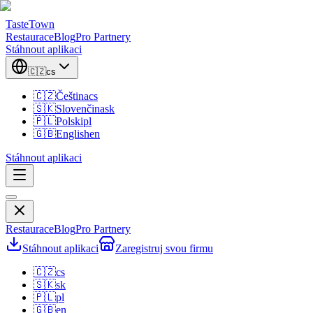
TasteTown
Restaurace
Blog
Pro Partnery
Stáhnout aplikaci
🇨🇿
cs
🇨🇿
Čeština
cs
🇸🇰
Slovenčina
sk
🇵🇱
Polski
pl
🇬🇧
English
en
Stáhnout aplikaci
Restaurace
Blog
Pro Partnery
Stáhnout aplikaci
Zaregistruj svou firmu
🇨🇿
cs
🇸🇰
sk
🇵🇱
pl
🇬🇧
en