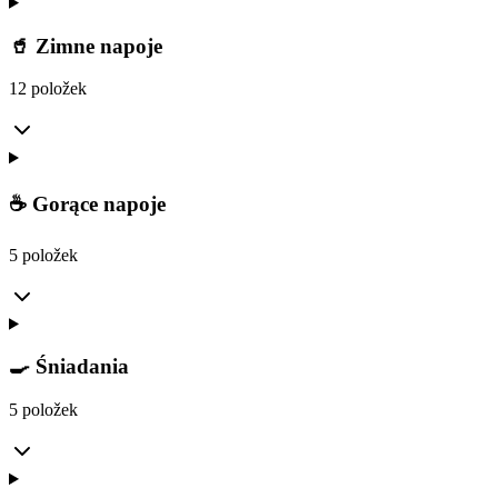
🥤 Zimne napoje
12 položek
☕ Gorące napoje
5 položek
🍳 Śniadania
5 položek