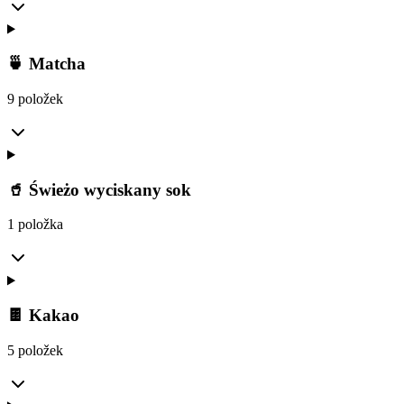
🍵 Matcha
9 položek
🥤 Świeżo wyciskany sok
1 položka
🍫 Kakao
5 položek