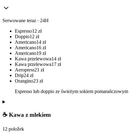
Serwowane teraz · 24H
Espresso
12
zł
Doppio
12
zł
Americano
14
zł
Americano
16
zł
Americano
19
zł
Kawa przelewowa
14
zł
Kawa przelewowa
17
zł
Aeropress
21
zł
Drip
24
zł
Orangino
23
zł
Espresso lub doppio ze świeżym sokiem pomarańczowym
☕ Kawa z mlekiem
12 položek