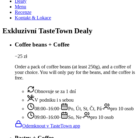
Dealy
Menu
Recenze
Kontakt & Lokace
Exkluzivní TasteTown Dealy
Coffee beans + Coffee
−
25
zł
Order a pack of coffee beans (at least 250g), and a coffee of
your choice. You will only pay for the beans, and the coffee is
free.
Obnovuje se za 1 dní
V podniku i s sebou
08:00–16:00
·
Po, Út, St, Čt, Pá
·
pro 10 osob
09:00–16:00
·
So, Ne
·
pro 10 osob
Odemknout v TasteTown app
Pastry + Coffee