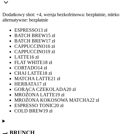
Dodatkowy shot: +4, wersja bezkofeinowa: bezpłatnie, mleko
alternatywne: bezpłatnie
ESPRESSO
13
zł
BATCH BREW
15
zł
BATCH BREW
17
zł
CAPPUCCINO
16
zł
CAPPUCCINO
19
zł
LATTE
16
zł
FLAT WHITE
18
zł
CORTADO
14
zł
CHAI LATTE
18
zł
MATCHA LATTE
21
zł
HERBATA
17
zł
GORĄCA CZEKOLADA
20
zł
MROŻONA LATTE
19
zł
MROŻONA KOKOSOWA MATCHA
22
zł
ESPRESSO TONIC
20
zł
COLD BREW
19
zł
🍳 BRUNCH