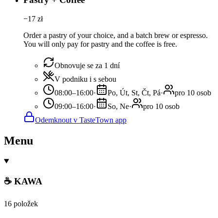
−
17
zł
Order a pastry of your choice, and a batch brew or espresso.
You will only pay for pastry and the coffee is free.
Obnovuje se za 1 dní
V podniku i s sebou
08:00–16:00
·
Po, Út, St, Čt, Pá
·
pro 10 osob
09:00–16:00
·
So, Ne
·
pro 10 osob
Odemknout v TasteTown app
Menu
☕ KAWA
16 položek