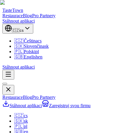
TasteTown
Restaurace
Blog
Pro Partnery
Stáhnout aplikaci
🇨🇿
cs
🇨🇿
Čeština
cs
🇸🇰
Slovenčina
sk
🇵🇱
Polski
pl
🇬🇧
English
en
Stáhnout aplikaci
Restaurace
Blog
Pro Partnery
Stáhnout aplikaci
Zaregistruj svou firmu
🇨🇿
cs
🇸🇰
sk
🇵🇱
pl
🇬🇧
en