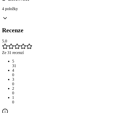
4 položky
Recenze
5.0
Ze 31 recenzí
5
31
4
0
3
0
2
0
1
0