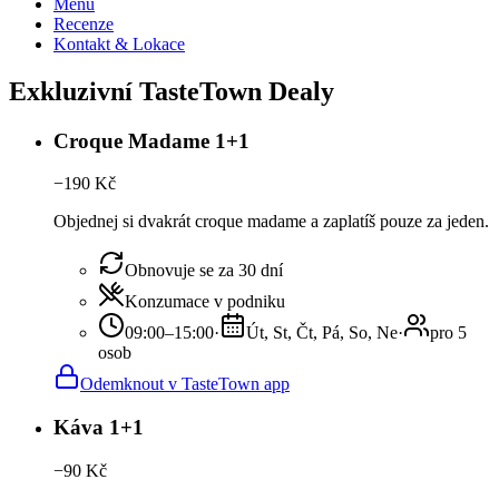
Menu
Recenze
Kontakt & Lokace
Exkluzivní TasteTown Dealy
Croque Madame 1+1
−
190
Kč
Objednej si dvakrát croque madame a zaplatíš pouze za jeden.
Obnovuje se za 30 dní
Konzumace v podniku
09:00–15:00
·
Út, St, Čt, Pá, So, Ne
·
pro 5
osob
Odemknout v TasteTown app
Káva 1+1
−
90
Kč