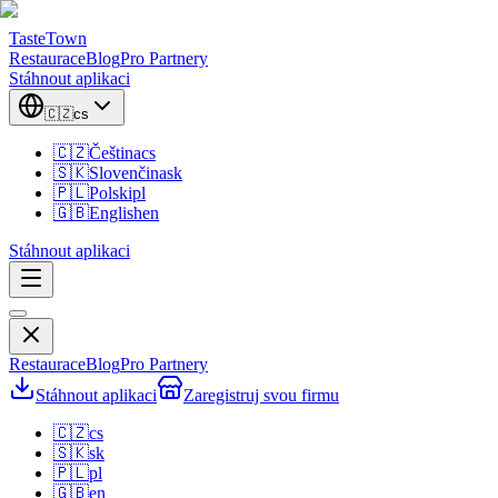
TasteTown
Restaurace
Blog
Pro Partnery
Stáhnout aplikaci
🇨🇿
cs
🇨🇿
Čeština
cs
🇸🇰
Slovenčina
sk
🇵🇱
Polski
pl
🇬🇧
English
en
Stáhnout aplikaci
Restaurace
Blog
Pro Partnery
Stáhnout aplikaci
Zaregistruj svou firmu
🇨🇿
cs
🇸🇰
sk
🇵🇱
pl
🇬🇧
en