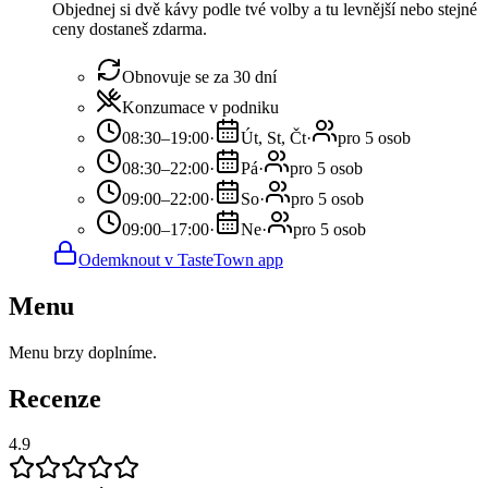
Objednej si dvě kávy podle tvé volby a tu levnější nebo stejné
ceny dostaneš zdarma.
Obnovuje se za 30 dní
Konzumace v podniku
08:30–19:00
·
Út, St, Čt
·
pro 5 osob
08:30–22:00
·
Pá
·
pro 5 osob
09:00–22:00
·
So
·
pro 5 osob
09:00–17:00
·
Ne
·
pro 5 osob
Odemknout v TasteTown app
Menu
Menu brzy doplníme.
Recenze
4.9