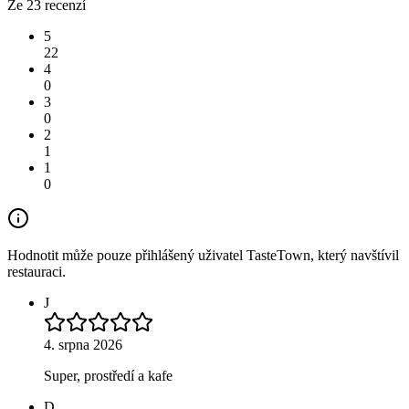
Ze 23 recenzí
5
22
4
0
3
0
2
1
1
0
Hodnotit může pouze přihlášený uživatel TasteTown, který navštívil
restauraci.
J
4. srpna 2026
Super, prostředí a kafe
D