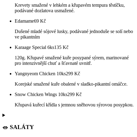
Krevety smažené v lehkém a křupavém tempura těstíčku,
podávané dozlatova usmažené.
Edamame
69
Kč
Dušené mladé sójové lusky, podávané jednoduše se solí nebo
ve pikantním
Karaage Special 6ks
135
Kč
120g. Křupavé smažené kuře posypané sýrem, marinované
pro intenzivnější chuť a šťavnaté uvnitř.
Yangnyeom Chicken 10ks
299
Kč
Korejské smažené kuře obalené v sladko-pikantní omáčce.
Snow Chicken Wings 10ks
299
Kč
Křupavá kuřecí křídla s jemnou sněhovou sýrovou posypkou.
🥗 SALÁTY