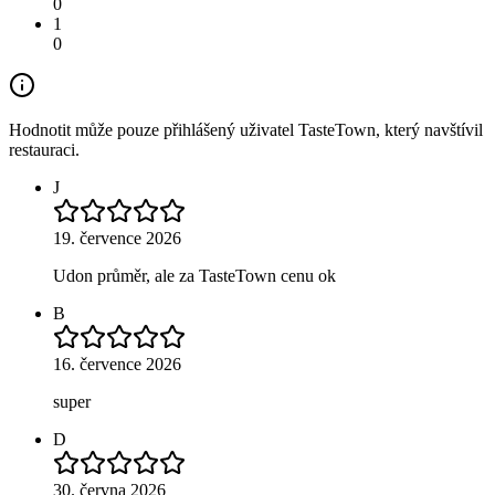
0
1
0
Hodnotit může pouze přihlášený uživatel TasteTown, který navštívil
restauraci.
J
19. července 2026
Udon průměr, ale za TasteTown cenu ok
B
16. července 2026
super
D
30. června 2026