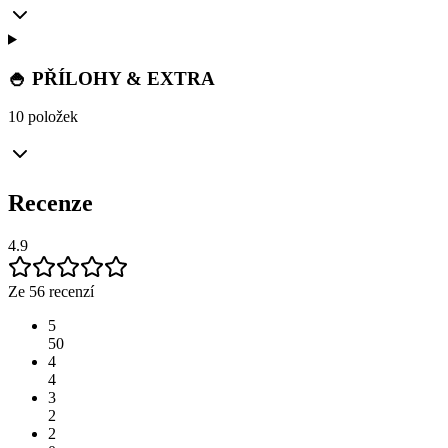
🍚 PŘÍLOHY & EXTRA
10 položek
Recenze
4.9
Ze 56 recenzí
5
50
4
4
3
2
2