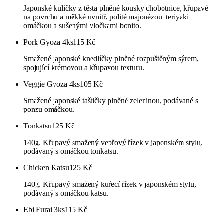
Japonské kuličky z těsta plněné kousky chobotnice, křupavé
na povrchu a měkké uvnitř, polité majonézou, teriyaki
omáčkou a sušenými vločkami bonito.
Pork Gyoza 4ks
115
Kč
Smažené japonské knedlíčky plněné rozpuštěným sýrem,
spojující krémovou a křupavou texturu.
Veggie Gyoza 4ks
105
Kč
Smažené japonské taštičky plněné zeleninou, podávané s
ponzu omáčkou.
Tonkatsu
125
Kč
140g. Křupavý smažený vepřový řízek v japonském stylu,
podávaný s omáčkou tonkatsu.
Chicken Katsu
125
Kč
140g. Křupavý smažený kuřecí řízek v japonském stylu,
podávaný s omáčkou katsu.
Ebi Furai 3ks
115
Kč