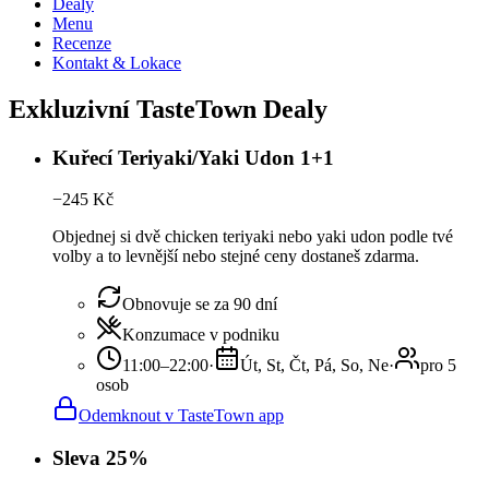
Dealy
Menu
Recenze
Kontakt & Lokace
Exkluzivní TasteTown Dealy
Kuřecí Teriyaki/Yaki Udon 1+1
−
245
Kč
Objednej si dvě chicken teriyaki nebo yaki udon podle tvé
volby a to levnější nebo stejné ceny dostaneš zdarma.
Obnovuje se za 90 dní
Konzumace v podniku
11:00–22:00
·
Út, St, Čt, Pá, So, Ne
·
pro 5
osob
Odemknout v TasteTown app
Sleva 25%