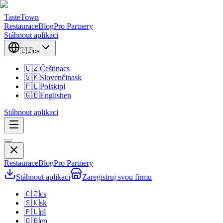
TasteTown
Restaurace
Blog
Pro Partnery
Stáhnout aplikaci
🇨🇿
cs
🇨🇿
Čeština
cs
🇸🇰
Slovenčina
sk
🇵🇱
Polski
pl
🇬🇧
English
en
Stáhnout aplikaci
Restaurace
Blog
Pro Partnery
Stáhnout aplikaci
Zaregistruj svou firmu
🇨🇿
cs
🇸🇰
sk
🇵🇱
pl
🇬🇧
en