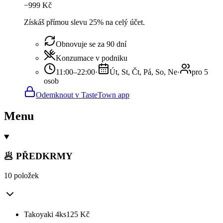
−
999
Kč
Získáš přímou slevu 25% na celý účet.
Obnovuje se za 90 dní
Konzumace v podniku
11:00–22:00
·
Út, St, Čt, Pá, So, Ne
·
pro 5
osob
Odemknout v TasteTown app
Menu
🥟 PŘEDKRMY
10 položek
Takoyaki 4ks
125
Kč