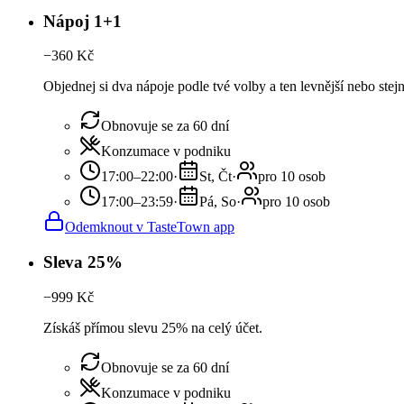
Nápoj 1+1
−
360
Kč
Objednej si dva nápoje podle tvé volby a ten levnější nebo ste
Obnovuje se za 60 dní
Konzumace v podniku
17:00–22:00
·
St, Čt
·
pro 10 osob
17:00–23:59
·
Pá, So
·
pro 10 osob
Odemknout v TasteTown app
Sleva 25%
−
999
Kč
Získáš přímou slevu 25% na celý účet.
Obnovuje se za 60 dní
Konzumace v podniku