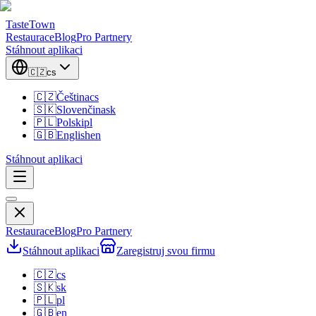
TasteTown
Restaurace
Blog
Pro Partnery
Stáhnout aplikaci
🇨🇿
cs
🇨🇿
Čeština
cs
🇸🇰
Slovenčina
sk
🇵🇱
Polski
pl
🇬🇧
English
en
Stáhnout aplikaci
Restaurace
Blog
Pro Partnery
Stáhnout aplikaci
Zaregistruj svou firmu
🇨🇿
cs
🇸🇰
sk
🇵🇱
pl
🇬🇧
en