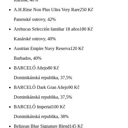
A.H.Riise Non Plus Ultra Very Rare
250
Kč
Panenské ostrovy, 42%
Arehucas Selección familiar 18 años
180
Kč
Kanárské ostrovy, 40%
Austrian Empire Navy Reserva
120
Kč
Barbados, 40%
BARCELÓ Añejo
80
Kč
Dominikánská republika, 37,5%
BARCELÓ Dark Gran Añejo
90
Kč
Dominikánská republika, 37,5%
BARCELÓ Imperial
100
Kč
Dominikánská republika, 38%
Belizean Blue Signature Blend
145
Kč