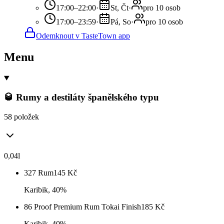
17:00–22:00
·
St, Čt
·
pro 10 osob
17:00–23:59
·
Pá, So
·
pro 10 osob
Odemknout v TasteTown app
Menu
🥃 Rumy a destiláty španělského typu
58 položek
0,04l
327 Rum
145
Kč
Karibik, 40%
86 Proof Premium Rum Tokai Finish
185
Kč
Karibik, 40%