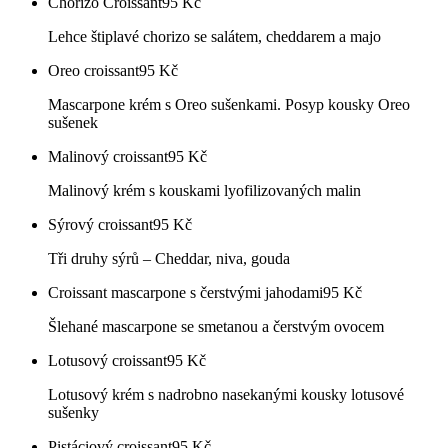
Chorizo Croissant
95
Kč
Lehce štiplavé chorizo se salátem, cheddarem a majo
Oreo croissant
95
Kč
Mascarpone krém s Oreo sušenkami. Posyp kousky Oreo
sušenek
Malinový croissant
95
Kč
Malinový krém s kouskami lyofilizovaných malin
Sýrový croissant
95
Kč
Tři druhy sýrů – Cheddar, niva, gouda
Croissant mascarpone s čerstvými jahodami
95
Kč
Šlehané mascarpone se smetanou a čerstvým ovocem
Lotusový croissant
95
Kč
Lotusový krém s nadrobno nasekanými kousky lotusové
sušenky
Pistáciový croissant
95
Kč