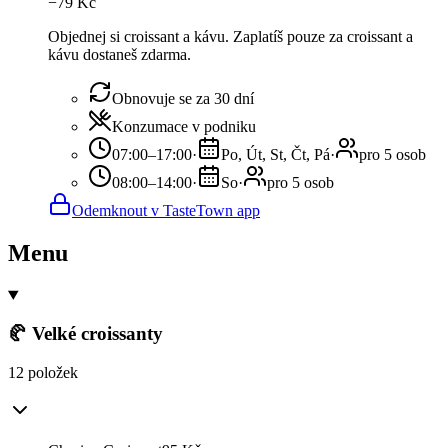
−
79
Kč
Objednej si croissant a kávu. Zaplatíš pouze za croissant a
kávu dostaneš zdarma.
Obnovuje se za 30 dní
Konzumace v podniku
07:00–17:00
·
Po, Út, St, Čt, Pá
·
pro 5 osob
08:00–14:00
·
So
·
pro 5 osob
Odemknout v TasteTown app
Menu
🥐 Velké croissanty
12 položek