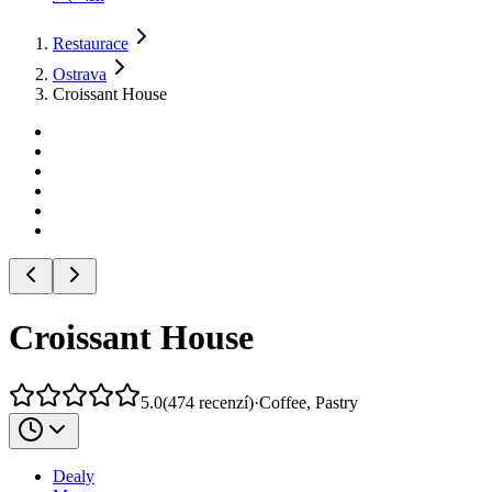
Restaurace
Ostrava
Croissant House
Croissant House
5.0
(
474
recenzí
)
·
Coffee, Pastry
Dealy