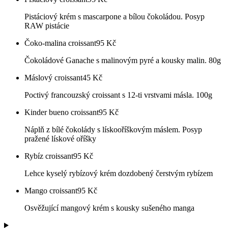
Pistáciový krém s mascarpone a bílou čokoládou. Posyp
RAW pistácie
Čoko-malina croissant
95
Kč
Čokoládové Ganache s malinovým pyré a kousky malin. 80g
Máslový croissant
45
Kč
Poctivý francouzský croissant s 12-ti vrstvami másla. 100g
Kinder bueno croissant
95
Kč
Náplň z bílé čokolády s lískooříškovým máslem. Posyp
pražené lískové oříšky
Rybíz croissant
95
Kč
Lehce kyselý rybízový krém dozdobený čerstvým rybízem
Mango croissant
95
Kč
Osvěžující mangový krém s kousky sušeného manga