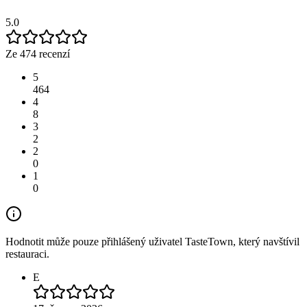
5.0
Ze 474 recenzí
5
464
4
8
3
2
2
0
1
0
Hodnotit může pouze přihlášený uživatel TasteTown, který navštívil
restauraci.
E