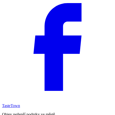
TasteTown
Objev nejlepší podniky ve městě