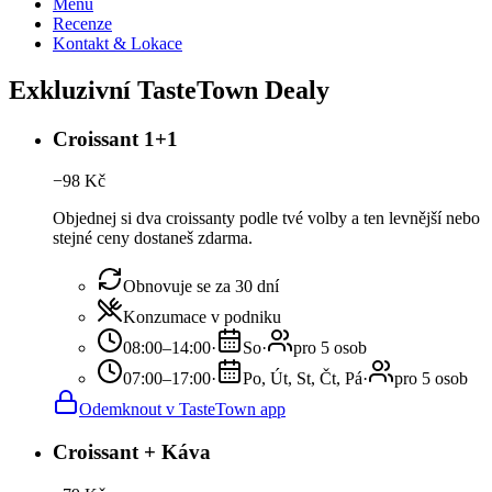
Menu
Recenze
Kontakt & Lokace
Exkluzivní TasteTown Dealy
Croissant 1+1
−
98
Kč
Objednej si dva croissanty podle tvé volby a ten levnější nebo
stejné ceny dostaneš zdarma.
Obnovuje se za 30 dní
Konzumace v podniku
08:00–14:00
·
So
·
pro 5 osob
07:00–17:00
·
Po, Út, St, Čt, Pá
·
pro 5 osob
Odemknout v TasteTown app
Croissant + Káva