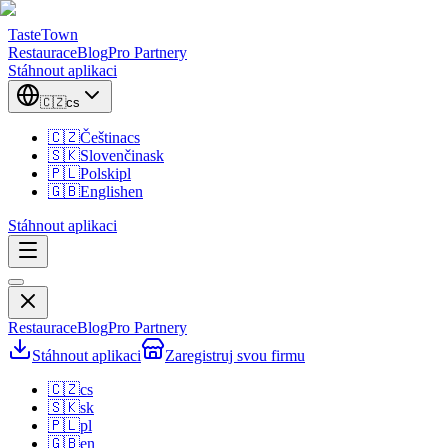
TasteTown
Restaurace
Blog
Pro Partnery
Stáhnout aplikaci
🇨🇿
cs
🇨🇿
Čeština
cs
🇸🇰
Slovenčina
sk
🇵🇱
Polski
pl
🇬🇧
English
en
Stáhnout aplikaci
Restaurace
Blog
Pro Partnery
Stáhnout aplikaci
Zaregistruj svou firmu
🇨🇿
cs
🇸🇰
sk
🇵🇱
pl
🇬🇧
en