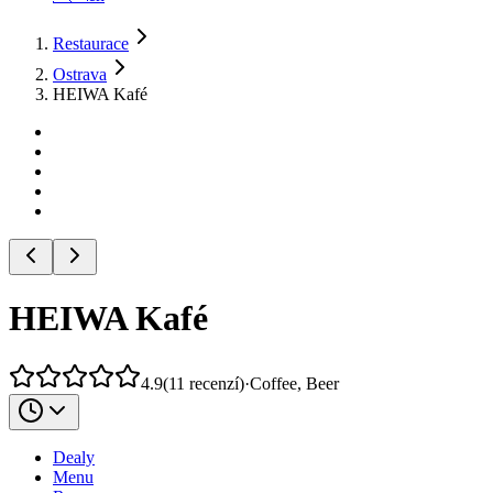
Restaurace
Ostrava
HEIWA Kafé
HEIWA Kafé
4.9
(
11
recenzí
)
·
Coffee, Beer
Dealy
Menu