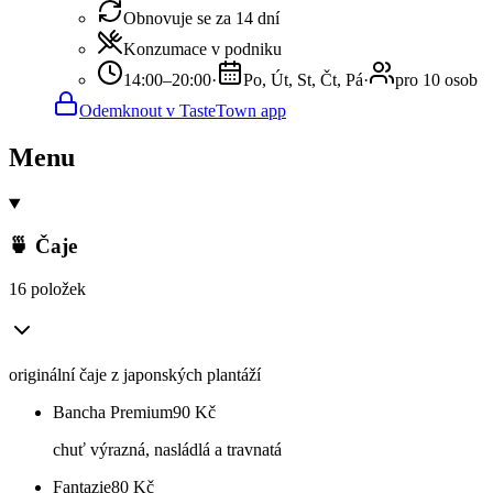
Obnovuje se za 14 dní
Konzumace v podniku
14:00–20:00
·
Po, Út, St, Čt, Pá
·
pro 10 osob
Odemknout v TasteTown app
Menu
🍵 Čaje
16 položek
originální čaje z japonských plantáží
Bancha Premium
90
Kč
chuť výrazná, nasládlá a travnatá
Fantazie
80
Kč