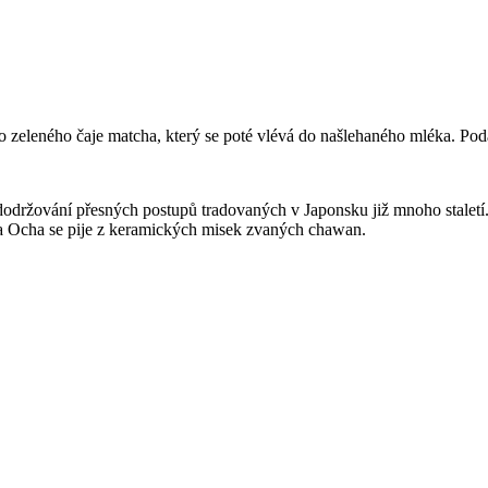
o zeleného čaje matcha, který se poté vlévá do našlehaného mléka. Pod
dodržování přesných postupů tradovaných v Japonsku již mnoho staletí. 
a Ocha se pije z keramických misek zvaných chawan.