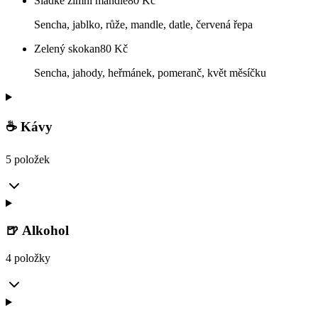
Sladké zimní mandle
80
Kč
Sencha, jablko, růže, mandle, datle, červená řepa
Zelený skokan
80
Kč
Sencha, jahody, heřmánek, pomeranč, květ měsíčku
☕ Kávy
5 položek
🍺 Alkohol
4 položky