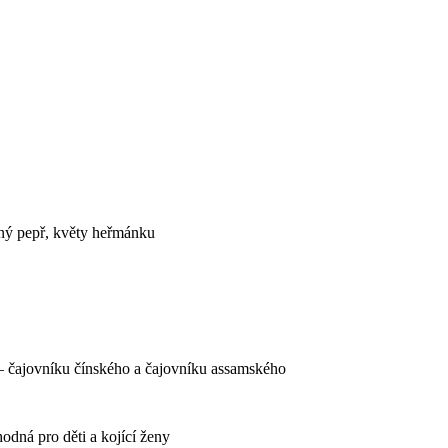
erný pepř, květy heřmánku
 – čajovníku čínského a čajovníku assamského
dná pro děti a kojící ženy