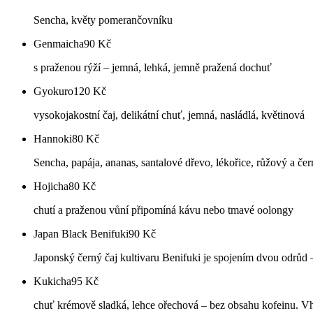
Sencha, květy pomerančovníku
Genmaicha
90
Kč
s praženou rýží – jemná, lehká, jemně pražená dochuť
Gyokuro
120
Kč
vysokojakostní čaj, delikátní chuť, jemná, nasládlá, květinová
Hannoki
80
Kč
Sencha, papája, ananas, santalové dřevo, lékořice, růžový a č
Hojicha
80
Kč
chutí a praženou vůní připomíná kávu nebo tmavé oolongy
Japan Black Benifuki
90
Kč
Japonský černý čaj kultivaru Benifuki je spojením dvou odrůd
Kukicha
95
Kč
chuť krémově sladká, lehce ořechová – bez obsahu kofeinu. Vho