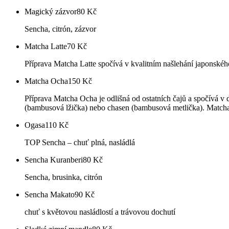
Magický zázvor
80
Kč
Sencha, citrón, zázvor
Matcha Latte
70
Kč
Příprava Matcha Latte spočívá v kvalitním našlehání japonskéh
Matcha Ocha
150
Kč
Příprava Matcha Ocha je odlišná od ostatních čajů a spočívá v 
(bambusová lžička) nebo chasen (bambusová metlička). Match
Ogasa
110
Kč
TOP Sencha – chuť plná, nasládlá
Sencha Kuranberi
80
Kč
Sencha, brusinka, citrón
Sencha Makato
90
Kč
chuť s květovou nasládlostí a trávovou dochutí