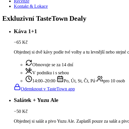
Recenze
Kontakt & Lokace
Exkluzivní TasteTown Dealy
Káva 1+1
−
65
Kč
Objednej si dvě kávy podle tvé volby a tu levnější nebo stejné
Obnovuje se za 14 dní
V podniku i s sebou
14:00–20:00
·
Po, Út, St, Čt, Pá
·
pro 10 osob
Odemknout v TasteTown app
Salátek + Yuzu Ale
−
50
Kč
Objednej si salát a pivo Yuzu Ale. Zaplatíš pouze za salát a pi