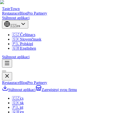
TasteTown
Restaurace
Blog
Pro Partnery
Stáhnout aplikaci
🇨🇿
cs
🇨🇿
Čeština
cs
🇸🇰
Slovenčina
sk
🇵🇱
Polski
pl
🇬🇧
English
en
Stáhnout aplikaci
Restaurace
Blog
Pro Partnery
Stáhnout aplikaci
Zaregistruj svou firmu
🇨🇿
cs
🇸🇰
sk
🇵🇱
pl
🇬🇧
en