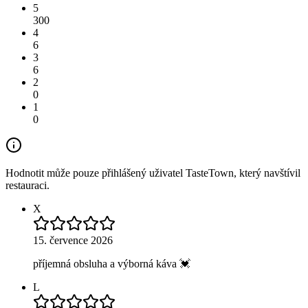
5
300
4
6
3
6
2
0
1
0
Hodnotit může pouze přihlášený uživatel TasteTown, který navštívil
restauraci.
X
15. července 2026
příjemná obsluha a výborná káva 💓
L