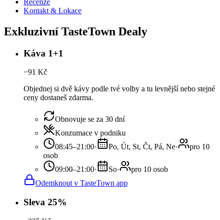
Recenze
Kontakt & Lokace
Exkluzivní TasteTown Dealy
Káva 1+1
−
91
Kč
Objednej si dvě kávy podle tvé volby a tu levnější nebo stejné
ceny dostaneš zdarma.
Obnovuje se za 30 dní
Konzumace v podniku
08:45–21:00
·
Po, Út, St, Čt, Pá, Ne
·
pro 10
osob
09:00–21:00
·
So
·
pro 10 osob
Odemknout v TasteTown app
Sleva 25%