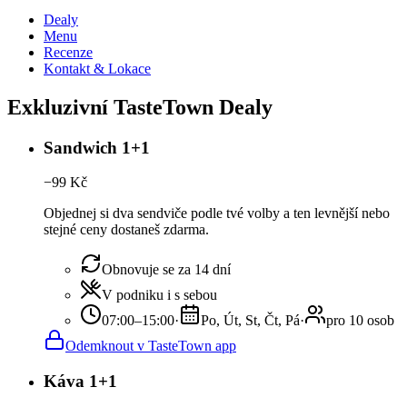
Dealy
Menu
Recenze
Kontakt & Lokace
Exkluzivní TasteTown Dealy
Sandwich 1+1
−
99
Kč
Objednej si dva sendviče podle tvé volby a ten levnější nebo
stejné ceny dostaneš zdarma.
Obnovuje se za 14 dní
V podniku i s sebou
07:00–15:00
·
Po, Út, St, Čt, Pá
·
pro 10 osob
Odemknout v TasteTown app
Káva 1+1