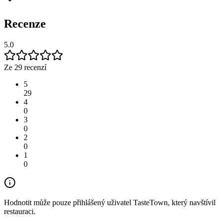
Recenze
5.0
Ze 29 recenzí
5
29
4
0
3
0
2
0
1
0
Hodnotit může pouze přihlášený uživatel TasteTown, který navštívil
restauraci.