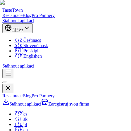
TasteTown
Restaurace
Blog
Pro Partnery
Stáhnout aplikaci
🇨🇿
cs
🇨🇿
Čeština
cs
🇸🇰
Slovenčina
sk
🇵🇱
Polski
pl
🇬🇧
English
en
Stáhnout aplikaci
Restaurace
Blog
Pro Partnery
Stáhnout aplikaci
Zaregistruj svou firmu
🇨🇿
cs
🇸🇰
sk
🇵🇱
pl
🇬🇧
en