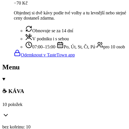
−
70
Kč
Objednej si dvě kávy podle tvé volby a tu levnější nebo stejné
ceny dostaneš zdarma.
Obnovuje se za 14 dní
V podniku i s sebou
07:00–15:00
·
Po, Út, St, Čt, Pá
·
pro 10 osob
Odemknout v TasteTown app
Menu
☕ KÁVA
10 položek
bez kofeinu: 10