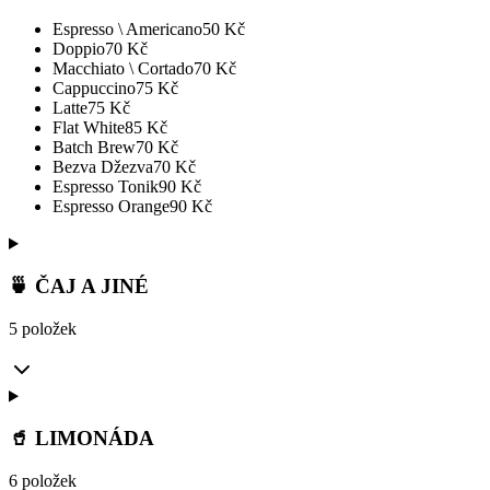
Espresso \ Americano
50
Kč
Doppio
70
Kč
Macchiato \ Cortado
70
Kč
Cappuccino
75
Kč
Latte
75
Kč
Flat White
85
Kč
Batch Brew
70
Kč
Bezva Džezva
70
Kč
Espresso Tonik
90
Kč
Espresso Orange
90
Kč
🍵 ČAJ A JINÉ
5 položek
🥤 LIMONÁDA
6 položek