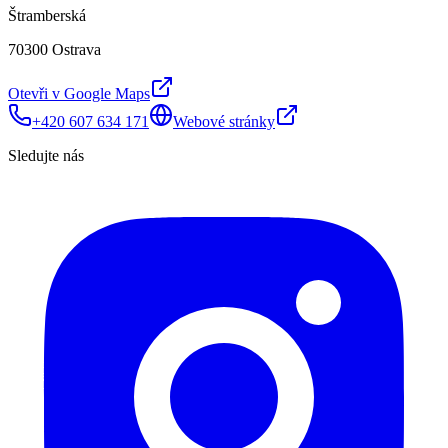
Štramberská
70300 Ostrava
Otevři v Google Maps
+420 607 634 171
Webové stránky
Sledujte nás