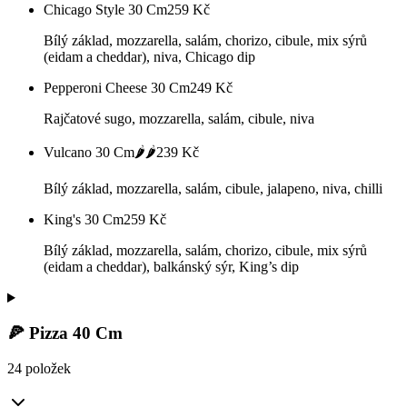
Chicago Style 30 Cm
259
Kč
Bílý základ, mozzarella, salám, chorizo, cibule, mix sýrů
(eidam a cheddar), niva, Chicago dip
Pepperoni Cheese 30 Cm
249
Kč
Rajčatové sugo, mozzarella, salám, cibule, niva
Vulcano 30 Cm🌶️🌶️
239
Kč
Bílý základ, mozzarella, salám, cibule, jalapeno, niva, chilli
King's 30 Cm
259
Kč
Bílý základ, mozzarella, salám, chorizo, cibule, mix sýrů
(eidam a cheddar), balkánský sýr, King’s dip
🍕 Pizza 40 Cm
24 položek