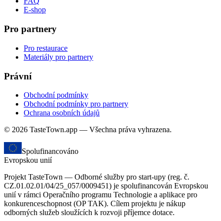
FAQ
E-shop
Pro partnery
Pro restaurace
Materiály pro partnery
Právní
Obchodní podmínky
Obchodní podmínky pro partnery
Ochrana osobních údajů
© 2026 TasteTown.app — Všechna práva vyhrazena.
Spolufinancováno
Evropskou unií
Projekt TasteTown — Odborné služby pro start-upy (reg. č.
CZ.01.02.01/04/25_057/0009451) je spolufinancován Evropskou
unií v rámci Operačního programu Technologie a aplikace pro
konkurenceschopnost (OP TAK). Cílem projektu je nákup
odborných služeb sloužících k rozvoji příjemce dotace.