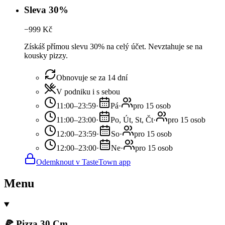
Sleva 30%
−
999
Kč
Získáš přímou slevu 30% na celý účet. Nevztahuje se na
kousky pizzy.
Obnovuje se za 14 dní
V podniku i s sebou
11:00–23:59
·
Pá
·
pro 15 osob
11:00–23:00
·
Po, Út, St, Čt
·
pro 15 osob
12:00–23:59
·
So
·
pro 15 osob
12:00–23:00
·
Ne
·
pro 15 osob
Odemknout v TasteTown app
Menu
🍕 Pizza 30 Cm