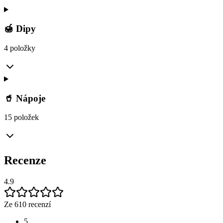
🍯 Dipy
4 položky
🥤 Nápoje
15 položek
Recenze
4.9
Ze 610 recenzí
5