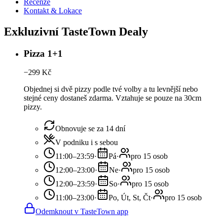
Recenze
Kontakt & Lokace
Exkluzivní TasteTown Dealy
Pizza 1+1
−
299
Kč
Objednej si dvě pizzy podle tvé volby a tu levnější nebo
stejné ceny dostaneš zdarma. Vztahuje se pouze na 30cm
pizzy.
Obnovuje se za 14 dní
V podniku i s sebou
11:00–23:59
·
Pá
·
pro 15 osob
12:00–23:00
·
Ne
·
pro 15 osob
12:00–23:59
·
So
·
pro 15 osob
11:00–23:00
·
Po, Út, St, Čt
·
pro 15 osob
Odemknout v TasteTown app