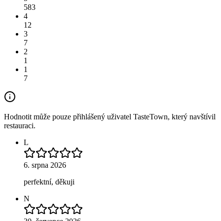
583
4
12
3
7
2
1
1
7
Hodnotit může pouze přihlášený uživatel TasteTown, který navštívil
restauraci.
L
6. srpna 2026
perfektní, děkuji
N