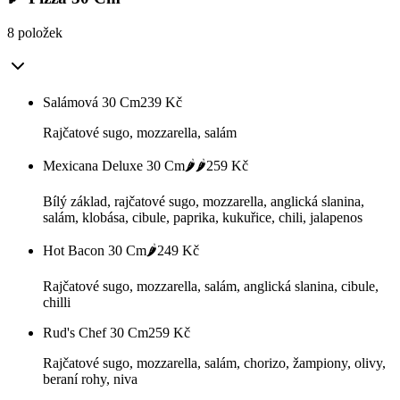
8 položek
Salámová 30 Cm
239
Kč
Rajčatové sugo, mozzarella, salám
Mexicana Deluxe 30 Cm🌶️🌶️
259
Kč
Bílý základ, rajčatové sugo, mozzarella, anglická slanina,
salám, klobása, cibule, paprika, kukuřice, chili, jalapenos
Hot Bacon 30 Cm🌶️
249
Kč
Rajčatové sugo, mozzarella, salám, anglická slanina, cibule,
chilli
Rud's Chef 30 Cm
259
Kč
Rajčatové sugo, mozzarella, salám, chorizo, žampiony, olivy,
beraní rohy, niva