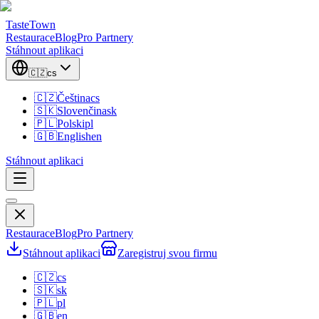
TasteTown
Restaurace
Blog
Pro Partnery
Stáhnout aplikaci
🇨🇿
cs
🇨🇿
Čeština
cs
🇸🇰
Slovenčina
sk
🇵🇱
Polski
pl
🇬🇧
English
en
Stáhnout aplikaci
Restaurace
Blog
Pro Partnery
Stáhnout aplikaci
Zaregistruj svou firmu
🇨🇿
cs
🇸🇰
sk
🇵🇱
pl
🇬🇧
en