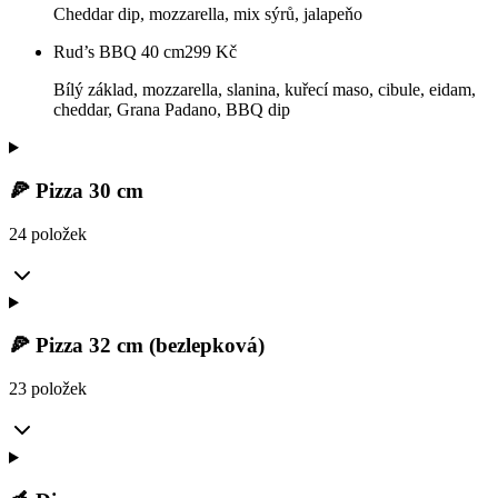
Cheddar dip, mozzarella, mix sýrů, jalapeňo
Rud’s BBQ 40 cm
299
Kč
Bílý základ, mozzarella, slanina, kuřecí maso, cibule, eidam,
cheddar, Grana Padano, BBQ dip
🍕 Pizza 30 cm
24 položek
🍕 Pizza 32 cm (bezlepková)
23 položek