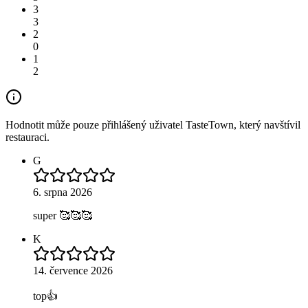
3
3
2
0
1
2
Hodnotit může pouze přihlášený uživatel TasteTown, který navštívil
restauraci.
G
6. srpna 2026
super 🥰🥰🥰
K
14. července 2026
top👍