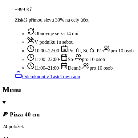
−
999
Kč
Získáš přímou slevu 30% na celý účet.
Obnovuje se za 14 dní
V podniku i s sebou
10:00–22:00
·
Po, Út, St, Čt, Pá
·
pro 10 osob
11:00–22:00
·
So
·
pro 10 osob
11:00–21:00
·
Denně
·
pro 10 osob
Odemknout v TasteTown app
Menu
🍕 Pizza 40 cm
24 položek