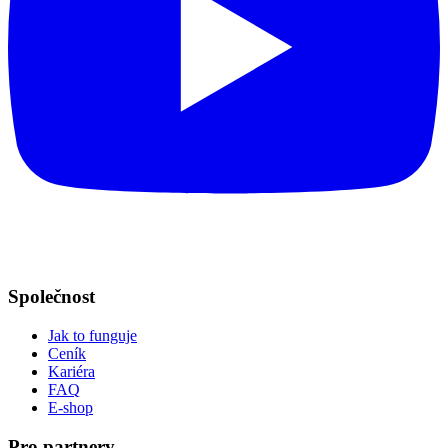
Společnost
Jak to funguje
Ceník
Kariéra
FAQ
E-shop
Pro partnery