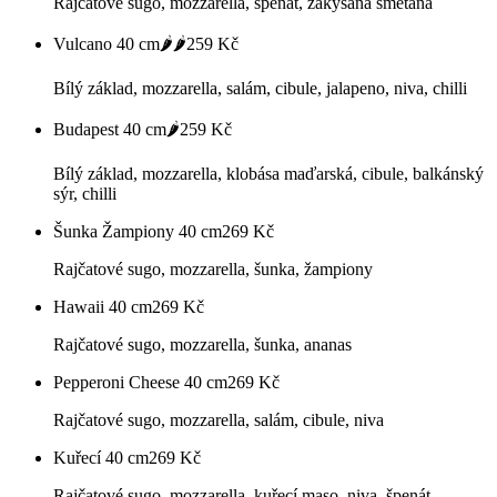
Rajčatové sugo, mozzarella, špenát, zakysaná smetana
Vulcano 40 cm🌶️🌶️
259
Kč
Bílý základ, mozzarella, salám, cibule, jalapeno, niva, chilli
Budapest 40 cm🌶️
259
Kč
Bílý základ, mozzarella, klobása maďarská, cibule, balkánský
sýr, chilli
Šunka Žampiony 40 cm
269
Kč
Rajčatové sugo, mozzarella, šunka, žampiony
Hawaii 40 cm
269
Kč
Rajčatové sugo, mozzarella, šunka, ananas
Pepperoni Cheese 40 cm
269
Kč
Rajčatové sugo, mozzarella, salám, cibule, niva
Kuřecí 40 cm
269
Kč
Rajčatové sugo, mozzarella, kuřecí maso, niva, špenát