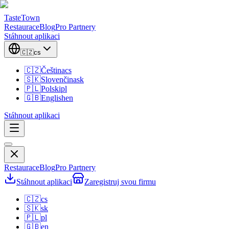
TasteTown
Restaurace
Blog
Pro Partnery
Stáhnout aplikaci
🇨🇿
cs
🇨🇿
Čeština
cs
🇸🇰
Slovenčina
sk
🇵🇱
Polski
pl
🇬🇧
English
en
Stáhnout aplikaci
Restaurace
Blog
Pro Partnery
Stáhnout aplikaci
Zaregistruj svou firmu
🇨🇿
cs
🇸🇰
sk
🇵🇱
pl
🇬🇧
en