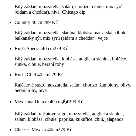
Bílý základ, mozzarella, salám, chorizo, cibule, mix sýrů
(eidam a cheddar), niva, Chicago dip
Country 40 cm
289
Kč
Bílý základ, mozzarella, slanina, klobása maďarská, cibule,
balkánský sýr, mix sýrů (eidam a cheddar), vejce
Rud's Special 40 cm
279
Kč
Bílý základ, mozzarella, klobása, anglická slanina, hořčice,
šunka, cibule, beraní rohy
Rud's Chef 40 cm
279
Kč
Rajčatové sugo, mozzarella, salám, chorizo, žampiony, olivy,
beraní rohy, niva
Mexicana Deluxe 40 cm🌶️🌶️
299
Kč
Bílý základ, rajčatové sugo, mozzarella, anglická slanina,
salám, klobása, cibule, paprika, kukuřice, chili, jalapenos
Cheeses Mexico 40cm
279
Kč