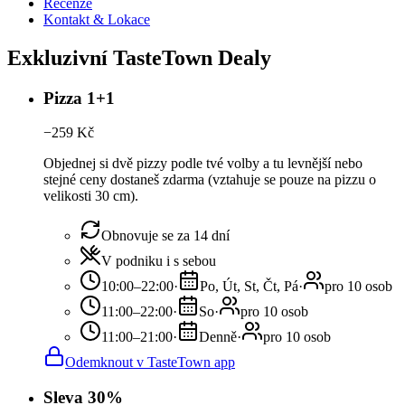
Recenze
Kontakt & Lokace
Exkluzivní TasteTown Dealy
Pizza 1+1
−
259
Kč
Objednej si dvě pizzy podle tvé volby a tu levnější nebo
stejné ceny dostaneš zdarma (vztahuje se pouze na pizzu o
velikosti 30 cm).
Obnovuje se za 14 dní
V podniku i s sebou
10:00–22:00
·
Po, Út, St, Čt, Pá
·
pro 10 osob
11:00–22:00
·
So
·
pro 10 osob
11:00–21:00
·
Denně
·
pro 10 osob
Odemknout v TasteTown app
Sleva 30%