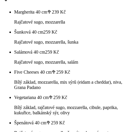
Margherita 40 cm🥦
239
Kč
Rajčatové sugo, mozzarella
Šunková 40 cm
259
Kč
Rajčatové sugo, mozzarella, šunka
Salámová 40 cm
259
Kč
Rajčatové sugo, mozzarella, salám
Five Cheeses 40 cm🥦
259
Kč
Bílý základ, mozzarella, mix sýrů (eidam a cheddar), niva,
Grana Padano
Vegetariana 40 cm🥦
259
Kč
Bílý základ, rajčatové sugo, mozzarella, cibule, paprika,
kukuřice, balkánský sýr, olivy
Špenátová 40 cm🥦
259
Kč