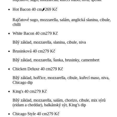
Hot Bacon 40 cm🌶️
269
Kč
Rajčatové sugo, mozzarella, salám, anglická slanina, cibule,
chilli
White Bacon 40 cm
279
Kč
Bílý základ, mozzarella, slanina, cibule, niva
Brusinková 40 cm
279
Kč
Bílý základ, mozzarella, šunka, brusinky, camembert
Chicken Deluxe 40 cm
279
Kč
Bílý základ, hořčice, mozzarella, cibule, kuřecí maso, niva,
Chicago dip
King's 40 cm
279
Kč
Bílý základ, mozzarella, salám, chorizo, cibule, mix sýrů
(eidam a cheddar), balkánský sýr, King’s dip
Chicago Style 40 cm
279
Kč