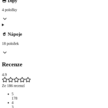
🥣 Dipy
4 položky
🥤 Nápoje
18 položek
Recenze
4.9
Ze 186 recenzí
5
178
4
3