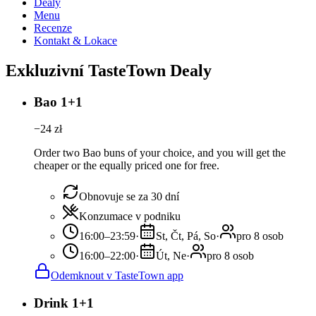
Dealy
Menu
Recenze
Kontakt & Lokace
Exkluzivní TasteTown Dealy
Bao 1+1
−
24
zł
Order two Bao buns of your choice, and you will get the
cheaper or the equally priced one for free.
Obnovuje se za 30 dní
Konzumace v podniku
16:00–23:59
·
St, Čt, Pá, So
·
pro 8 osob
16:00–22:00
·
Út, Ne
·
pro 8 osob
Odemknout v TasteTown app
Drink 1+1