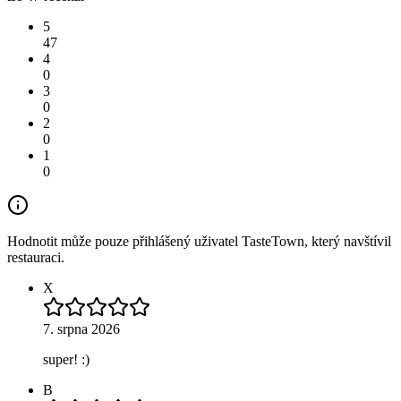
5
47
4
0
3
0
2
0
1
0
Hodnotit může pouze přihlášený uživatel TasteTown, který navštívil
restauraci.
X
7. srpna 2026
super! :)
B