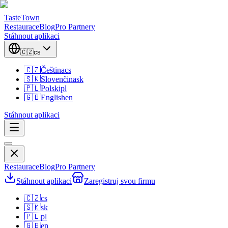
TasteTown
Restaurace
Blog
Pro Partnery
Stáhnout aplikaci
🇨🇿
cs
🇨🇿
Čeština
cs
🇸🇰
Slovenčina
sk
🇵🇱
Polski
pl
🇬🇧
English
en
Stáhnout aplikaci
Restaurace
Blog
Pro Partnery
Stáhnout aplikaci
Zaregistruj svou firmu
🇨🇿
cs
🇸🇰
sk
🇵🇱
pl
🇬🇧
en