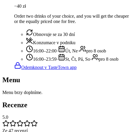
−
40
zł
Order two drinks of your choice, and you will get the cheaper
or the equally priced one for free.
Obnovuje se za 30 dní
Konzumace v podniku
16:00–22:00
·
Út, Ne
·
pro 8 osob
16:00–23:59
·
St, Čt, Pá, So
·
pro 8 osob
Odemknout v TasteTown app
Menu
Menu brzy doplníme.
Recenze
5.0
Ze 47 recenzí