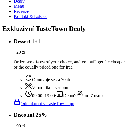
Dealy
Menu
Recenze
Kontakt & Lokace
Exkluzivní TasteTown Dealy
Dessert 1+1
−
20
zł
Order two dishes of your choice, and you will get the cheaper
or the equally priced one for free.
Obnovuje se za 30 dní
V podniku i s sebou
09:00–19:00
·
Denně
·
pro 7 osob
Odemknout v TasteTown app
Discount 25%
−
99
zł