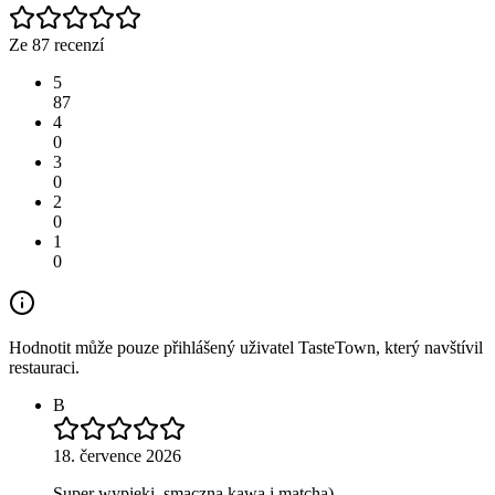
Ze 87 recenzí
5
87
4
0
3
0
2
0
1
0
Hodnotit může pouze přihlášený uživatel TasteTown, který navštívil
restauraci.
B
18. července 2026
Super wypieki, smaczna kawa i matcha)