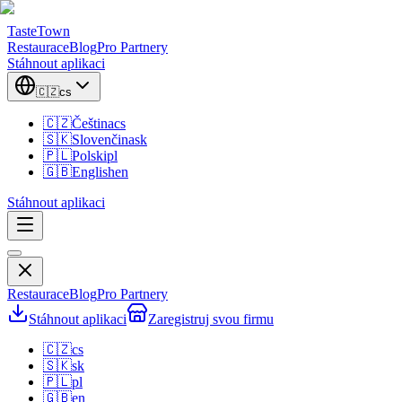
TasteTown
Restaurace
Blog
Pro Partnery
Stáhnout aplikaci
🇨🇿
cs
🇨🇿
Čeština
cs
🇸🇰
Slovenčina
sk
🇵🇱
Polski
pl
🇬🇧
English
en
Stáhnout aplikaci
Restaurace
Blog
Pro Partnery
Stáhnout aplikaci
Zaregistruj svou firmu
🇨🇿
cs
🇸🇰
sk
🇵🇱
pl
🇬🇧
en