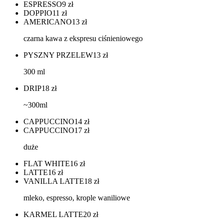
ESPRESSO
9
zł
DOPPIO
11
zł
AMERICANO
13
zł
czarna kawa z ekspresu ciśnieniowego
PYSZNY PRZELEW
13
zł
300 ml
DRIP
18
zł
~300ml
CAPPUCCINO
14
zł
CAPPUCCINO
17
zł
duże
FLAT WHITE
16
zł
LATTE
16
zł
VANILLA LATTE
18
zł
mleko, espresso, krople waniliowe
KARMEL LATTE
20
zł