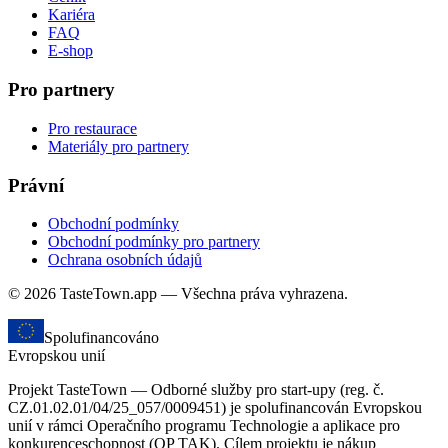
Kariéra
FAQ
E-shop
Pro partnery
Pro restaurace
Materiály pro partnery
Právní
Obchodní podmínky
Obchodní podmínky pro partnery
Ochrana osobních údajů
© 2026 TasteTown.app — Všechna práva vyhrazena.
Spolufinancováno
Evropskou unií
Projekt TasteTown — Odborné služby pro start-upy (reg. č.
CZ.01.02.01/04/25_057/0009451) je spolufinancován Evropskou
unií v rámci Operačního programu Technologie a aplikace pro
konkurenceschopnost (OP TAK). Cílem projektu je nákup