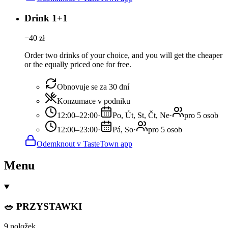
Drink 1+1
−
40
zł
Order two drinks of your choice, and you will get the cheaper
or the equally priced one for free.
Obnovuje se za 30 dní
Konzumace v podniku
12:00–22:00
·
Po, Út, St, Čt, Ne
·
pro 5 osob
12:00–23:00
·
Pá, So
·
pro 5 osob
Odemknout v TasteTown app
Menu
🥗 PRZYSTAWKI
9 položek