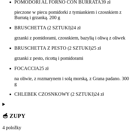
POMODORI AL FORNO CON BURRATA
39
zł
pieczone w piecu pomidorki z tymiankiem i czosnkiem z
Burratą i grzanką. 200 g
BRUSCHETTA (2 SZTUKI)
24
zł
grzanki z pomidorami, czosnkiem, bazylią i oliwą z oliwek
BRUSCHETTA Z PESTO (2 SZTUKI)
25
zł
grzanki z pesto, ricottą i pomidorami
FOCACCIA
25
zł
na oliwie, z rozmarynem i solą morską, z Grana padano. 300
g
CHLEBEK CZOSNKOWY (2 SZTUKI)
24
zł
🥣 ZUPY
4 položky