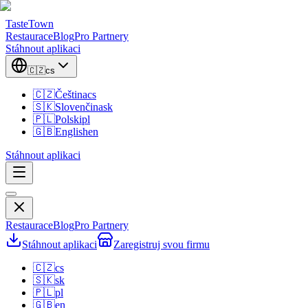
TasteTown
Restaurace
Blog
Pro Partnery
Stáhnout aplikaci
🇨🇿
cs
🇨🇿
Čeština
cs
🇸🇰
Slovenčina
sk
🇵🇱
Polski
pl
🇬🇧
English
en
Stáhnout aplikaci
Restaurace
Blog
Pro Partnery
Stáhnout aplikaci
Zaregistruj svou firmu
🇨🇿
cs
🇸🇰
sk
🇵🇱
pl
🇬🇧
en