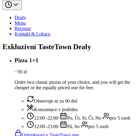
Dealy
Menu
Recenze
Kontakt & Lokace
Exkluzivní TasteTown Dealy
Pizza 1+1
−
59
zł
Order two classic pizzas of your choice, and you will get the
cheaper or the equally priced one for free.
Obnovuje se za 90 dní
Konzumace v podniku
12:00–22:00
·
Po, Út, St, Čt, Ne
·
pro 5 osob
12:00–23:00
·
Pá, So
·
pro 5 osob
Odemknout v TasteTown app