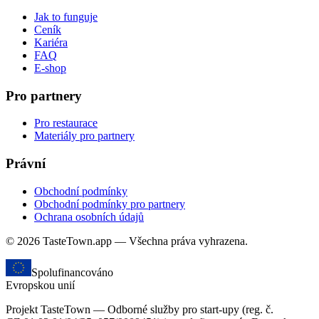
Jak to funguje
Ceník
Kariéra
FAQ
E-shop
Pro partnery
Pro restaurace
Materiály pro partnery
Právní
Obchodní podmínky
Obchodní podmínky pro partnery
Ochrana osobních údajů
© 2026 TasteTown.app — Všechna práva vyhrazena.
Spolufinancováno
Evropskou unií
Projekt TasteTown — Odborné služby pro start-upy (reg. č.