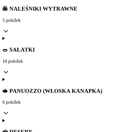
🥞 NALEŚNIKI WYTRAWNE
5 položek
🥗 SAŁATKI
10 položek
🥪 PANUOZZO (WŁOSKA KANAPKA)
6 položek
🍰 DESERY