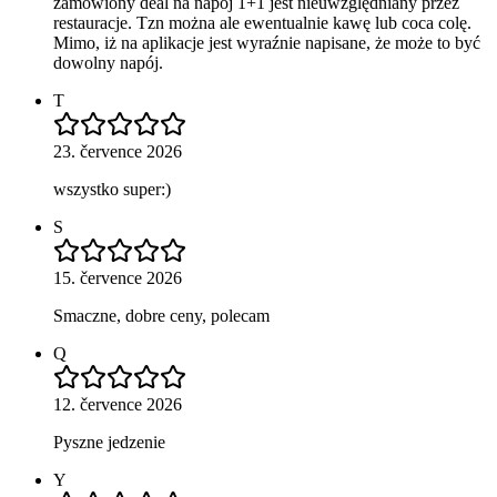
zamówiony deal na napój 1+1 jest nieuwzględniany przez
restauracje. Tzn można ale ewentualnie kawę lub coca colę.
Mimo, iż na aplikacje jest wyraźnie napisane, że może to być
dowolny napój.
T
23. července 2026
wszystko super:)
S
15. července 2026
Smaczne, dobre ceny, polecam
Q
12. července 2026
Pyszne jedzenie
Y