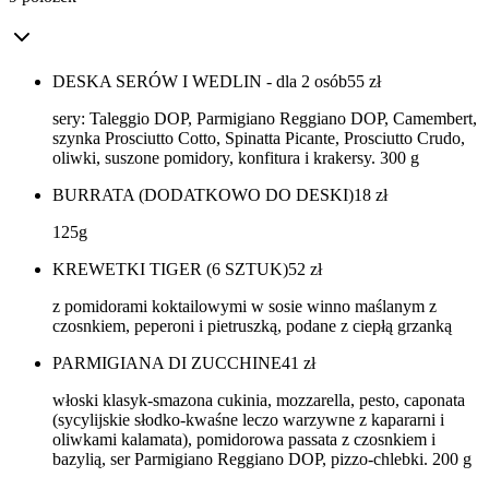
DESKA SERÓW I WEDLIN - dla 2 osób
55
zł
sery: Taleggio DOP, Parmigiano Reggiano DOP, Camembert,
szynka Prosciutto Cotto, Spinatta Picante, Prosciutto Crudo,
oliwki, suszone pomidory, konfitura i krakersy. 300 g
BURRATA (DODATKOWO DO DESKI)
18
zł
125g
KREWETKI TIGER (6 SZTUK)
52
zł
z pomidorami koktailowymi w sosie winno maślanym z
czosnkiem, peperoni i pietruszką, podane z ciepłą grzanką
PARMIGIANA DI ZUCCHINE
41
zł
włoski klasyk-smazona cukinia, mozzarella, pesto, caponata
(sycylijskie słodko-kwaśne leczo warzywne z kapararni i
oliwkami kalamata), pomidorowa passata z czosnkiem i
bazylią, ser Parmigiano Reggiano DOP, pizzo-chlebki. 200 g