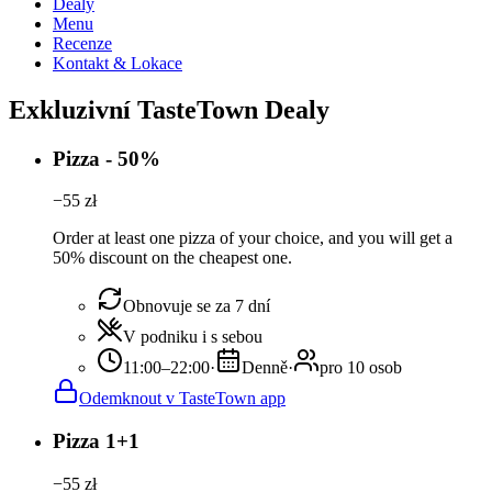
Dealy
Menu
Recenze
Kontakt & Lokace
Exkluzivní TasteTown Dealy
Pizza - 50%
−
55
zł
Order at least one pizza of your choice, and you will get a
50% discount on the cheapest one.
Obnovuje se za 7 dní
V podniku i s sebou
11:00–22:00
·
Denně
·
pro 10 osob
Odemknout v TasteTown app
Pizza 1+1
−
55
zł