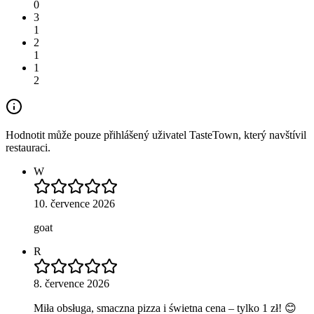
0
3
1
2
1
1
2
Hodnotit může pouze přihlášený uživatel TasteTown, který navštívil
restauraci.
W
10. července 2026
goat
R
8. července 2026
Miła obsługa, smaczna pizza i świetna cena – tylko 1 zł! 😊