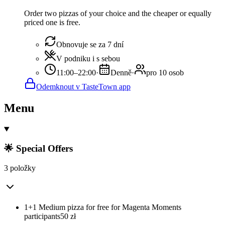
Order two pizzas of your choice and the cheaper or equally
priced one is free.
Obnovuje se za 7 dní
V podniku i s sebou
11:00–22:00
·
Denně
·
pro 10 osob
Odemknout v TasteTown app
Menu
🌟 Special Offers
3 položky
1+1 Medium pizza for free for Magenta Moments
participants
50
zł