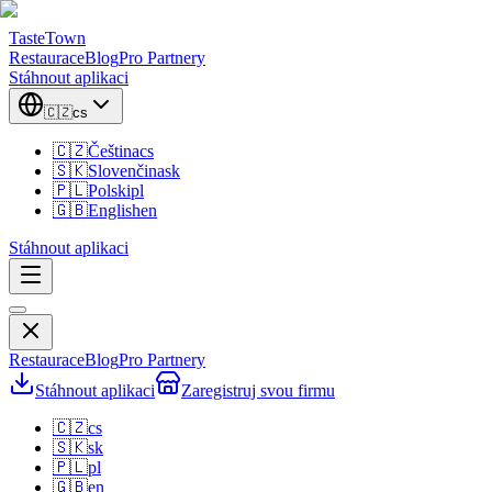
TasteTown
Restaurace
Blog
Pro Partnery
Stáhnout aplikaci
🇨🇿
cs
🇨🇿
Čeština
cs
🇸🇰
Slovenčina
sk
🇵🇱
Polski
pl
🇬🇧
English
en
Stáhnout aplikaci
Restaurace
Blog
Pro Partnery
Stáhnout aplikaci
Zaregistruj svou firmu
🇨🇿
cs
🇸🇰
sk
🇵🇱
pl
🇬🇧
en