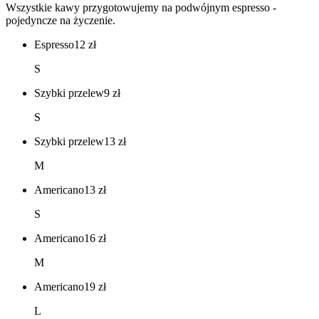
Wszystkie kawy przygotowujemy na podwójnym espresso -
pojedyncze na życzenie.
Espresso
12
zł
S
Szybki przelew
9
zł
S
Szybki przelew
13
zł
M
Americano
13
zł
S
Americano
16
zł
M
Americano
19
zł
L