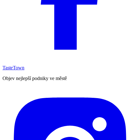
TasteTown
Objev nejlepší podniky ve městě