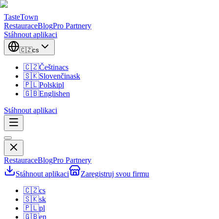
TasteTown
Restaurace
Blog
Pro Partnery
Stáhnout aplikaci
🇨🇿
cs
🇨🇿
Čeština
cs
🇸🇰
Slovenčina
sk
🇵🇱
Polski
pl
🇬🇧
English
en
Stáhnout aplikaci
Restaurace
Blog
Pro Partnery
Stáhnout aplikaci
Zaregistruj svou firmu
🇨🇿
cs
🇸🇰
sk
🇵🇱
pl
🇬🇧
en