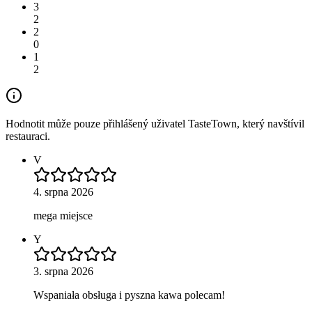
3
2
2
0
1
2
Hodnotit může pouze přihlášený uživatel TasteTown, který navštívil
restauraci.
V
4. srpna 2026
mega miejsce
Y
3. srpna 2026
Wspaniała obsługa i pyszna kawa polecam!