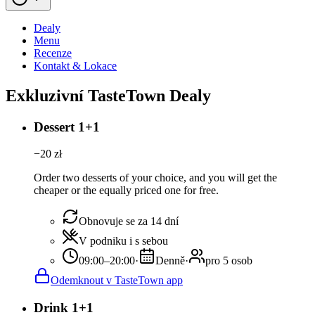
Dealy
Menu
Recenze
Kontakt & Lokace
Exkluzivní TasteTown Dealy
Dessert 1+1
−
20
zł
Order two desserts of your choice, and you will get the
cheaper or the equally priced one for free.
Obnovuje se za 14 dní
V podniku i s sebou
09:00–20:00
·
Denně
·
pro 5 osob
Odemknout v TasteTown app
Drink 1+1