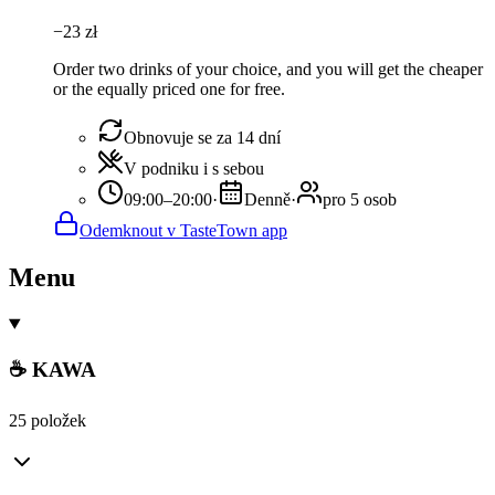
−
23
zł
Order two drinks of your choice, and you will get the cheaper
or the equally priced one for free.
Obnovuje se za 14 dní
V podniku i s sebou
09:00–20:00
·
Denně
·
pro 5 osob
Odemknout v TasteTown app
Menu
☕ KAWA
25 položek