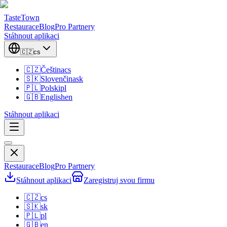
TasteTown
Restaurace
Blog
Pro Partnery
Stáhnout aplikaci
🇨🇿
cs
🇨🇿
Čeština
cs
🇸🇰
Slovenčina
sk
🇵🇱
Polski
pl
🇬🇧
English
en
Stáhnout aplikaci
Restaurace
Blog
Pro Partnery
Stáhnout aplikaci
Zaregistruj svou firmu
🇨🇿
cs
🇸🇰
sk
🇵🇱
pl
🇬🇧
en