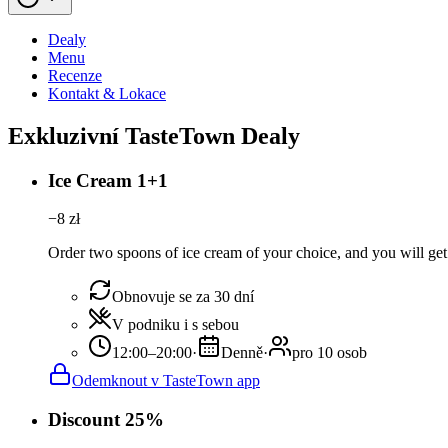
Dealy
Menu
Recenze
Kontakt & Lokace
Exkluzivní TasteTown Dealy
Ice Cream 1+1
−
8
zł
Order two spoons of ice cream of your choice, and you will get 
Obnovuje se za 30 dní
V podniku i s sebou
12:00–20:00
·
Denně
·
pro 10 osob
Odemknout v TasteTown app
Discount 25%