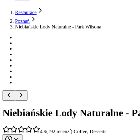
Restaurace
Poznań
Niebiańskie Lody Naturalne - Park Wilsona
Niebiańskie Lody Naturalne - P
4.9
(
192
recenzí
)
·
Coffee, Desserts