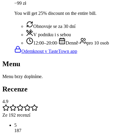
−
99
zł
You will get 25% discount on the entire bill.
Obnovuje se za 30 dní
V podniku i s sebou
12:00–20:00
·
Denně
·
pro 10 osob
Odemknout v TasteTown app
Menu
Menu brzy doplníme.
Recenze
4.9
Ze 192 recenzí
5
187