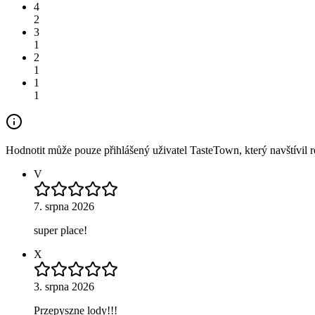
4
2
3
1
2
1
1
1
Hodnotit může pouze přihlášený uživatel TasteTown, který navštívil re
V
7. srpna 2026
super place!
X
3. srpna 2026
Przepyszne lody!!!