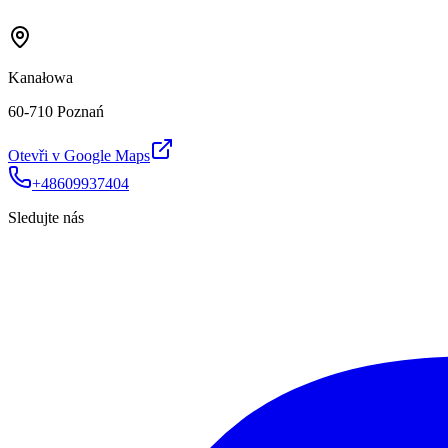
Kanałowa
60-710 Poznań
Otevři v Google Maps
+48609937404
Sledujte nás