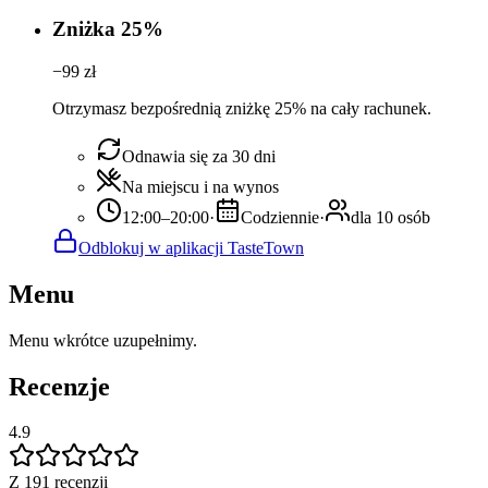
Zniżka 25%
−
99
zł
Otrzymasz bezpośrednią zniżkę 25% na cały rachunek.
Odnawia się za 30 dni
Na miejscu i na wynos
12:00–20:00
·
Codziennie
·
dla 10 osób
Odblokuj w aplikacji TasteTown
Menu
Menu wkrótce uzupełnimy.
Recenzje
4.9
Z 191 recenzji