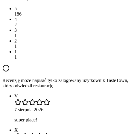
5
186
4
2
3
1
2
1
1
1
Recenzję może napisać tylko zalogowany użytkownik TasteTown,
który odwiedził restaurację.
V
7 sierpnia 2026
super place!
X