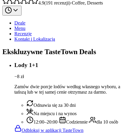
4.9
(
191
recenzji
)
·
Coffee, Desserts
Deale
Menu
Recenzje
Kontakt i Lokalizacja
Ekskluzywne TasteTown Deals
Lody 1+1
−
8
zł
Zamów dwie porcje lodów według własnego wyboru, a
tańszą lub w tej samej cenie otrzymasz za darmo.
Odnawia się za 30 dni
Na miejscu i na wynos
12:00–20:00
·
Codziennie
·
dla 10 osób
Odblokuj w aplikacji TasteTown